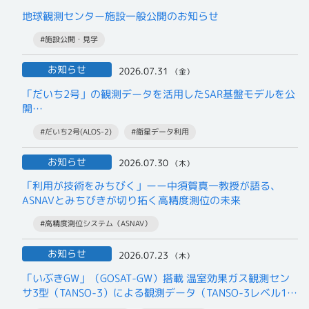
地球観測センター施設一般公開のお知らせ
#施設公開・見学
お知らせ
2026.07.31
（金）
「だいち2号」の観測データを活用したSAR基盤モデルを公
開
– AIによる衛星データ解析の新たな基盤を提供 –
#だいち2号(ALOS-2)
#衛星データ利用
お知らせ
2026.07.30
（木）
「利用が技術をみちびく」ーー中須賀真一教授が語る、
ASNAVとみちびきが切り拓く高精度測位の未来
#高精度測位システム（ASNAV）
お知らせ
2026.07.23
（木）
「いぶきGW」（GOSAT-GW）搭載 温室効果ガス観測セン
サ3型（TANSO-3）による観測データ（TANSO-3レベル1B
プロダクト）の