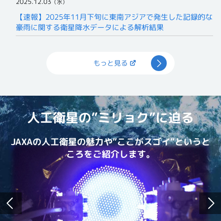
2025.12.03
（水）
【速報】2025年11月下旬に東南アジアで発生した記録的な
豪雨に関する衛星降水データによる解析結果
もっと見る
人工衛星の”ミリョク”に迫る
JAXAの人工衛星の魅力や”ここがスゴイ”というと
ころをご紹介します。