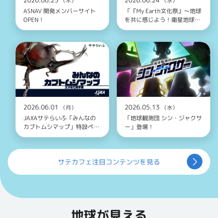
（木）
（水）
ASNAV 開発メンバーサイト
「『My Earth文化祭』～地球
OPEN！
を共に感じよう！衛星地球観
測データがアップデートする
わたしたちの視点～」2026年
7月25日開催のお知らせ
2026.06.01
2026.05.13
（月）
（水）
JAXAサテらいふ「みんなの
「地球観測団 シン・ジャクサ
カブトムシマップ」特設ペー
ー」登場！
ジ
サテカフェ注目コンテンツを見る
地球が見える