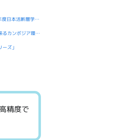
「だいち」シリーズ衛星が、“2025年度日本活断層学会賞“を受賞しました
グリーン及びカーボンクレジットに係るカンボジア環境大臣との会談及び日カンボジア経済共創イベントの実施について
リーズ」
高精度で