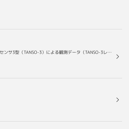
「いぶきGW」（GOSAT-GW）搭載 温室効果ガス観測センサ3型（TANSO-3）による観測データ（TANSO-3レベル1Bプロダクト）の