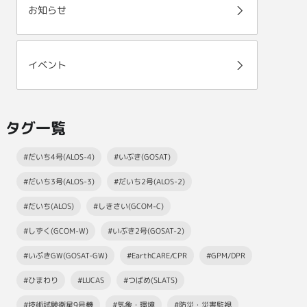
お知らせ
イベント
タグ一覧
#だいち4号(ALOS-4)
#いぶき(GOSAT)
#だいち3号(ALOS-3)
#だいち2号(ALOS-2)
#だいち(ALOS)
#しきさい(GCOM-C)
#しずく(GCOM-W)
#いぶき2号(GOSAT-2)
#いぶきGW(GOSAT-GW)
#EarthCARE/CPR
#GPM/DPR
#ひまわり
#LUCAS
#つばめ(SLATS)
#技術試験衛星9号機
#気象・環境
#防災・災害監視