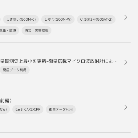
しきさい(GCOM-C)
しずく(GCOM-W)
いぶき2号(GOSAT-2)
気象・環境
防災・災害監視
北極の冬季海氷域面積が広がりにくく、昨年に続き衛星観測史上最小を更新-衛星搭載マイクロ波放射計による長期北極海氷モニタリング-
衛星データ利用
前編）
GW)
EarthCARE/CPR
衛星データ利用