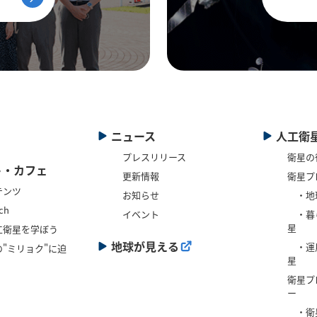
ニュース
人工衛
プレスリリース
衛星の
ト・カフェ
更新情報
衛星プ
テンツ
お知らせ
・地
ch
イベント
・暮
星
工衛星を学ぼう
地球が見える
・運
"ミリョク"に迫
星
衛星プ
ー
・衛