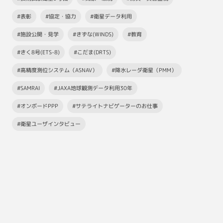
#表彰
#協定・協力
#衛星データ利用
#施設公開・見学
#きずな(WINDS)
#教育
#きく8号(ETS-8)
#こだま(DRTS)
#高精度測位システム（ASNAV）
#降水レーダ衛星（PMM）
#SAMRAI
#JAXA地球観測データ利用30年
#オンボードPPP
#サテライトナビゲーターのお仕事
#衛星ユーザインタビュー