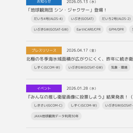
2026.05.13
お知らせ
（水）
「地球観測団 シン・ジャクサー」登場！
だいち4号(ALOS-4)
いぶき(GOSAT)
だいち2号(ALOS-2)
いぶきGW(GOSAT-GW)
EarthCARE/CPR
GPM/DPR
2026.04.17
プレスリリース
（金）
しずく(GCOM-W)
いぶきGW(GOSAT-GW)
気象・環境
2026.01.28
イベント
（水）
『みんなの推し衛星画像に投票しよう』結果発表！（
しきさい(GCOM-C)
しずく(GCOM-W)
いぶきGW(GOSAT-
JAXA地球観測データ利用30年