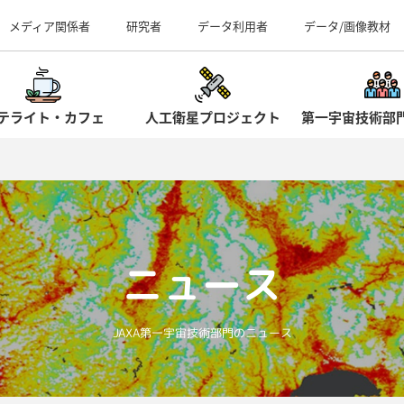
事業所（見学案内）
メディア関係者
研究者
データ利用者
データ/画像教材
テライト・カフェ
人工衛星プロジェクト
第一宇宙技術部
ニュース
JAXA第一宇宙技術部門のニュース