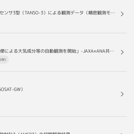
「いぶきGW」（GOSAT-GW）搭載 温室効果ガス観測センサ3型（TANSO-3）による観測データ（精密観測モード）の初解析結果について
世界初「リモートセンシング技術を活用した定期旅客便による大気成分等の自動観測を開始」-JAXA×ANA共同研究による温室効果ガス削減の取り組み-
GW)
SAT-GW）