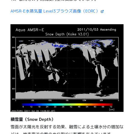
AMSR-E水蒸気量 Level3ブラウズ画像（EORC）
積雪量（Snow Depth）
雪面が太陽光を反射する効果、融雪による土壌水分の増加な