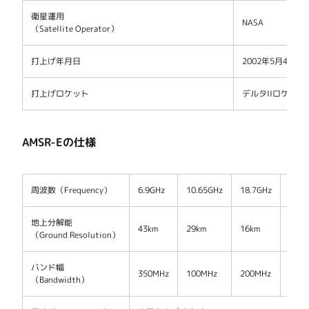
衛星運用
NASA
（Satellite Operator）
打上げ年月日
2002年5月4日
打上げロケット
デルタIIロケット
AMSR-Eの仕様
周波数（Frequency）
6.9GHz
10.65GHz
18.7GHz
23.8
地上分解能
43km
29km
16km
18km
（Ground Resolution）
バンド幅
350MHz
100MHz
200MHz
400
（Bandwidth）