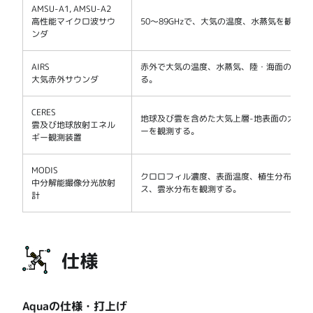
AMSU-A1, AMSU-A2
高性能マイクロ波サウ
50～89GHzで、大気の温度、水蒸気を観測す
ンダ
AIRS
赤外で大気の温度、水蒸気、陸・海面の温度
大気赤外サウンダ
る。
CERES
地球及び雲を含めた大気上層-地表面の大気
雲及び地球放射エネル
ーを観測する。
ギー観測装置
MODIS
クロロフィル濃度、表面温度、植生分布、植
中分解能撮像分光放射
ス、雲氷分布を観測する。
計
仕様
Aquaの仕様・打上げ