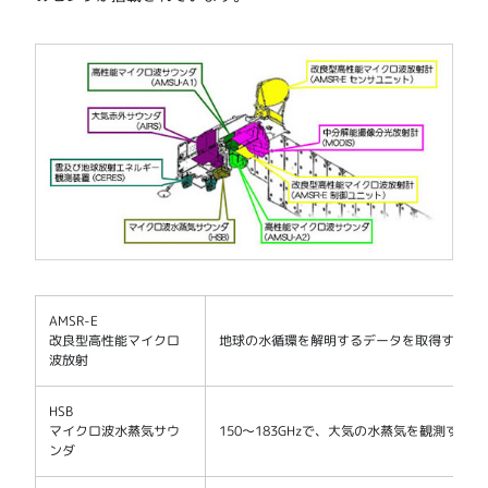
AMSR-E
改良型高性能マイクロ
地球の水循環を解明するデータを取得する。
波放射
HSB
マイクロ波水蒸気サウ
150～183GHzで、大気の水蒸気を観測する。
ンダ