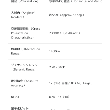
偏波（Polarization）
水平および垂直（Horizontal and Vertical）
入射角（Angle of
約55度（Approx. 55 deg.）
Incident）
交差偏波特性 （Cross
Polarization
20dB以下（20dB max.）
Characteristics）
観測幅（Obserbation
1450km
Range）
ダイナミックレンジ
2.7K – 340K
（Dynamic Range）
絶対精度（Absolute
1k（1σ）目標 / 1k（1σ）target
Accuracy）
NE△T
0.3K – 1K（1σ）
量子化ビット