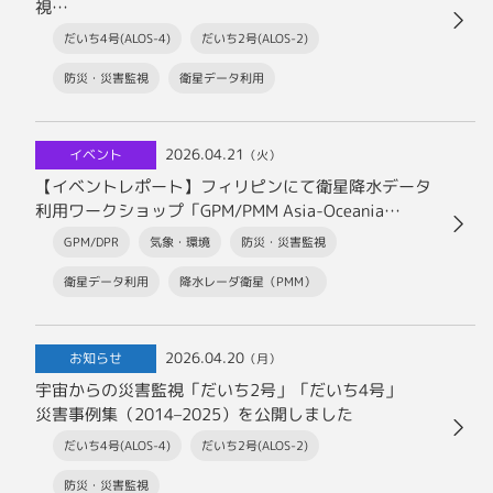
視
～だいちによる火山モニタリング～
だいち4号(ALOS-4)
だいち2号(ALOS-2)
防災・災害監視
衛星データ利用
2026.04.21
イベント
（火）
【イベントレポート】フィリピンにて衛星降水データ
利用ワークショップ「GPM/PMM Asia-Oceania
Workshop 2026」を開催しました！
GPM/DPR
気象・環境
防災・災害監視
衛星データ利用
降水レーダ衛星（PMM）
2026.04.20
お知らせ
（月）
宇宙からの災害監視「だいち2号」「だいち4号」
災害事例集（2014–2025）を公開しました
だいち4号(ALOS-4)
だいち2号(ALOS-2)
防災・災害監視