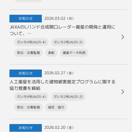
2026.03.02
お知らせ
（月）
JAXAのLバンド合成開口レーダー衛星の開発と運用に
ついて、
国土地理院から感謝状が贈呈されました
だいち4号(ALOS-4)
だいち2号(ALOS-2)
防災・災害監視
表彰
衛星データ利用
2026.02.27
お知らせ
（金）
人工衛星を活用した建物被害推定プログラムに関する
協力覚書を締結
だいち4号(ALOS-4)
だいち2号(ALOS-2)
防災・災害監視
協定・協力
2026.02.20
お知らせ
（金）