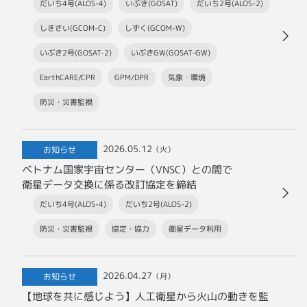
だいち4号(ALOS-4)
いぶき(GOSAT)
だいち2号(ALOS-2)
しきさい(GCOM-C)
しずく(GCOM-W)
いぶき2号(GOSAT-2)
いぶきGW(GOSAT-GW)
EarthCARE/CPR
GPM/DPR
気象・環境
防災・災害監視
2026.05.12
お知らせ
（火）
ベトナム国家宇宙センター（VNSC）との間で
衛星データ交換に係る改訂協定を締結
だいち4号(ALOS-4)
だいち2号(ALOS-2)
防災・災害監視
協定・協力
衛星データ利用
2026.04.27
お知らせ
（月）
【地球を共に感じよう】人工衛星から火山の動きを監