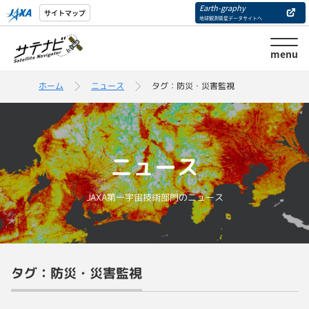
Earth-graphy
サイトマップ
地球観測衛星データサイトへ
menu
ホーム
ニュース
タグ：防災・災害監視
ニュース
JAXA第一宇宙技術部門のニュース
タグ：防災・災害監視