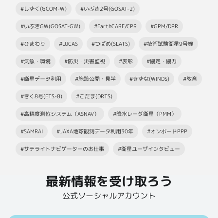
#しずく(GCOM-W)
#いぶき2号(GOSAT-2)
#いぶきGW(GOSAT-GW)
#EarthCARE/CPR
#GPM/DPR
#ひまわり
#LUCAS
#つばめ(SLATS)
#技術試験衛星9号機
#気象・環境
#防災・災害監視
#表彰
#協定・協力
#衛星データ利用
#施設公開・見学
#きずな(WINDS)
#教育
#きく8号(ETS-8)
#こだま(DRTS)
#高精度測位システム（ASNAV）
#降水レーダ衛星（PMM）
#SAMRAI
#JAXA地球観測データ利用30年
#オンボードPPP
#サテライトナビゲーターのお仕事
#衛星ユーザインタビュー
最新情報を受け取ろう
公式ソーシャルアカウント