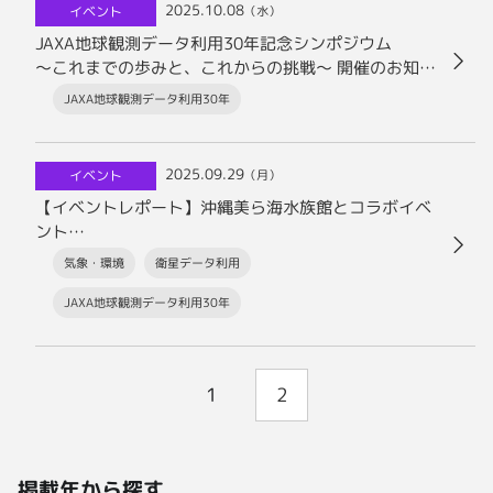
2025.10.08
イベント
（水）
JAXA地球観測データ利用30年記念シンポジウム
〜これまでの歩みと、これからの挑戦〜 開催のお知ら
せ
JAXA地球観測データ利用30年
2025.09.29
イベント
（月）
【イベントレポート】沖縄美ら海水族館とコラボイベ
ント
「深海と宇宙－2つのフロンティアー」
気象・環境
衛星データ利用
JAXA地球観測データ利用30年
1
2
掲載年から探す