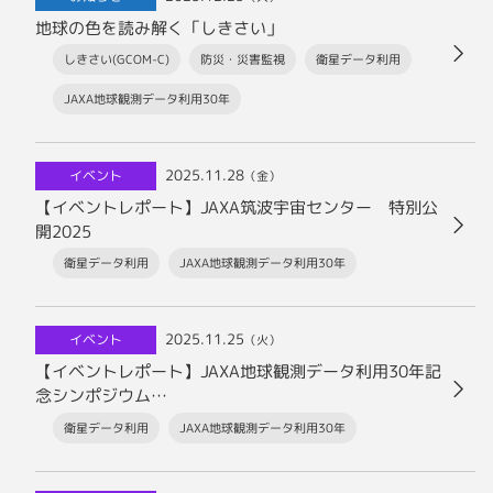
地球の色を読み解く「しきさい」
しきさい(GCOM-C)
防災・災害監視
衛星データ利用
JAXA地球観測データ利用30年
2025.11.28
イベント
（金）
【イベントレポート】JAXA筑波宇宙センター 特別公
開2025
衛星データ利用
JAXA地球観測データ利用30年
2025.11.25
イベント
（火）
【イベントレポート】JAXA地球観測データ利用30年記
念シンポジウム
〜これまでの歩みと、これからの挑戦〜
衛星データ利用
JAXA地球観測データ利用30年