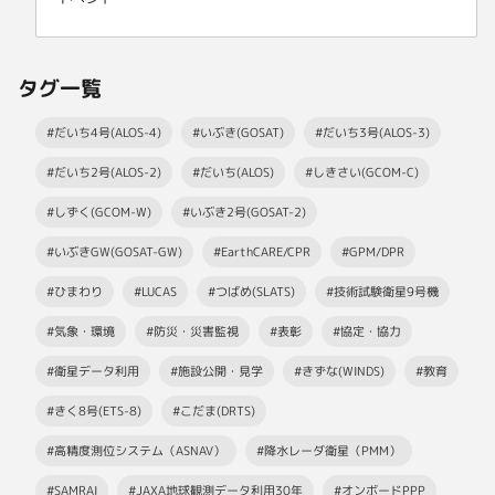
タグ一覧
#だいち4号(ALOS-4)
#いぶき(GOSAT)
#だいち3号(ALOS-3)
#だいち2号(ALOS-2)
#だいち(ALOS)
#しきさい(GCOM-C)
#しずく(GCOM-W)
#いぶき2号(GOSAT-2)
#いぶきGW(GOSAT-GW)
#EarthCARE/CPR
#GPM/DPR
#ひまわり
#LUCAS
#つばめ(SLATS)
#技術試験衛星9号機
#気象・環境
#防災・災害監視
#表彰
#協定・協力
#衛星データ利用
#施設公開・見学
#きずな(WINDS)
#教育
#きく8号(ETS-8)
#こだま(DRTS)
#高精度測位システム（ASNAV）
#降水レーダ衛星（PMM）
#SAMRAI
#JAXA地球観測データ利用30年
#オンボードPPP