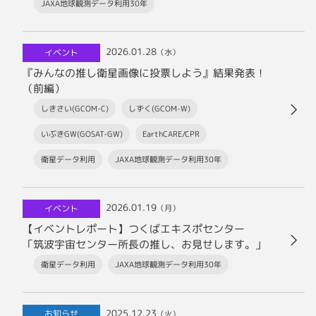
JAXA地球観測データ利用30年
2026.01.28
イベント
（水）
『みんなの推し衛星画像に投票しよう』結果発表！
（前編）
しきさい(GCOM-C)
しずく(GCOM-W)
いぶきGW(GOSAT-GW)
EarthCARE/CPR
衛星データ利用
JAXA地球観測データ利用30年
2026.01.19
イベント
（月）
【イベントレポート】つくばエキスポセンター
「筑波宇宙センター所長の推し、お見せします。」
衛星データ利用
JAXA地球観測データ利用30年
2025.12.23
お知らせ
（火）