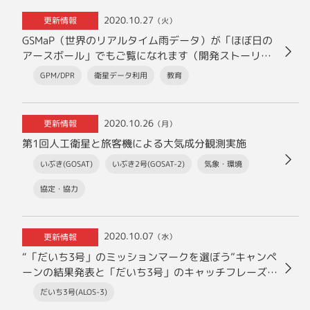
2020.10.27
更新情報
（火）
GSMaP（世界のリアルタイム雨データ）が「ほぼ日の
アースボール」でもご覧になれます（開発ストーリ
ー）
GPM/DPR
衛星データ利用
教育
2020.10.26
更新情報
（月）
第1回人工衛星と旅客機による大気成分観測実施
いぶき(GOSAT)
いぶき2号(GOSAT-2)
気象・環境
協定・協力
2020.10.07
更新情報
（水）
“「だいち3号」のミッションマークを選ぼう”キャンペ
ーンの結果発表と「だいち3号」のキャッチフレーズに
ついて”
だいち3号(ALOS-3)