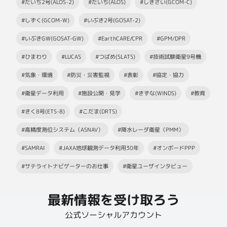
#だいち2号(ALOS-2)
#だいち(ALOS)
#しきさい(GCOM-C)
#しずく(GCOM-W)
#いぶき2号(GOSAT-2)
#いぶきGW(GOSAT-GW)
#EarthCARE/CPR
#GPM/DPR
#ひまわり
#LUCAS
#つばめ(SLATS)
#技術試験衛星9号機
#気象・環境
#防災・災害監視
#表彰
#協定・協力
#衛星データ利用
#施設公開・見学
#きずな(WINDS)
#教育
#きく8号(ETS-8)
#こだま(DRTS)
#高精度測位システム（ASNAV）
#降水レーダ衛星（PMM）
#SAMRAI
#JAXA地球観測データ利用30年
#オンボードPPP
#サテライトナビゲーターのお仕事
#衛星ユーザインタビュー
最新情報を受け取ろう
公式ソーシャルアカウント