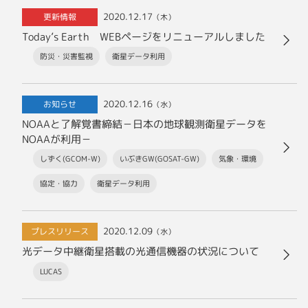
2020.12.17
更新情報
（木）
Today’s Earth WEBページをリニューアルしました
防災・災害監視
衛星データ利用
2020.12.16
お知らせ
（水）
NOAAと了解覚書締結－日本の地球観測衛星データを
NOAAが利用－
しずく(GCOM-W)
いぶきGW(GOSAT-GW)
気象・環境
協定・協力
衛星データ利用
2020.12.09
プレスリリース
（水）
光データ中継衛星搭載の光通信機器の状況について
LUCAS