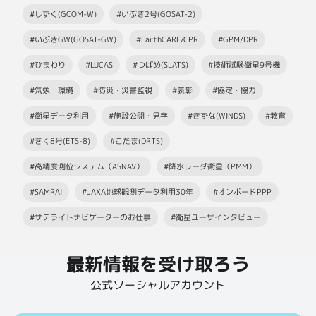
#しずく(GCOM-W)
#いぶき2号(GOSAT-2)
#いぶきGW(GOSAT-GW)
#EarthCARE/CPR
#GPM/DPR
#ひまわり
#LUCAS
#つばめ(SLATS)
#技術試験衛星9号機
#気象・環境
#防災・災害監視
#表彰
#協定・協力
#衛星データ利用
#施設公開・見学
#きずな(WINDS)
#教育
#きく8号(ETS-8)
#こだま(DRTS)
#高精度測位システム（ASNAV）
#降水レーダ衛星（PMM）
#SAMRAI
#JAXA地球観測データ利用30年
#オンボードPPP
#サテライトナビゲーターのお仕事
#衛星ユーザインタビュー
最新情報を受け取ろう
公式ソーシャルアカウント