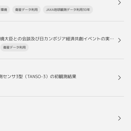
・環境
衛星データ利用
JAXA地球観測データ利用30年
グリーン及びカーボンクレジットに係るカンボジア環境大臣との会談及び日カンボジア経済共創イベントの実施について
衛星データ利用
測センサ3型（TANSO-3）の初観測結果