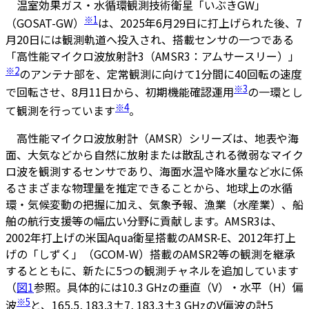
温室効果ガス・水循環観測技術衛星「いぶきGW」
※1
（GOSAT-GW）
は、2025年6月29日に打上げられた後、7
月20日には観測軌道へ投入され、搭載センサの一つである
「高性能マイクロ波放射計3（AMSR3：アムサースリー）」
※2
のアンテナ部を、定常観測に向けて1分間に40回転の速度
※3
で回転させ、8月11日から、初期機能確認運用
の一環とし
※4
て観測を行っています
。
高性能マイクロ波放射計（AMSR）シリーズは、地表や海
面、大気などから自然に放射または散乱される微弱なマイク
ロ波を観測するセンサであり、海面水温や降水量など水に係
るさまざまな物理量を推定できることから、地球上の水循
環・気候変動の把握に加え、気象予報、漁業（水産業）、船
舶の航行支援等の幅広い分野に貢献します。AMSR3は、
2002年打上げの米国Aqua衛星搭載のAMSR-E、2012年打上
げの「しずく」（GCOM-W）搭載のAMSR2等の観測を継承
するとともに、新たに5つの観測チャネルを追加しています
（
図1
参照。具体的には10.3 GHzの垂直（V）・水平（H）偏
※5
波
と、165.5, 183.3±7, 183.3±3 GHzのV偏波の計5