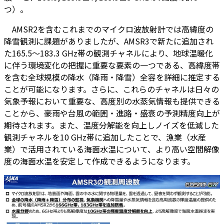
つ）。
AMSR2を含むこれまでのマイクロ波放射計では高緯度の
降雪観測に課題がありましたが、AMSR3で新たに追加され
た165.5～183.3 GHz帯の観測チャネルにより、地球温暖化
に伴う環境変化の把握に重要な要素の一つである、高緯度帯
を含む全球規模の降水（降雨・降雪）全容を詳細に推定する
ことが可能になります。さらに、これらのチャネルは日々の
気象予報において重要な、高度別の水蒸気情報も提供できる
ことから、豪雨や台風の範囲・進路・盛衰の予測精度向上が
期待されます。また、温度分解能を向上しノイズを低減した
観測チャネルを10 GHz帯に追加したことで、漁業（水産
業）で活用されている海面水温について、より高い空間解像
度の海面水温を安定して作成できるようになります。