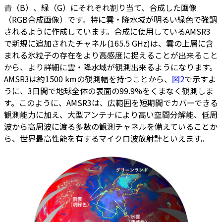
青（B）、緑（G）にそれぞれ割り当て、合成した画像
（RGB合成画像）です。特に雲・降水域が明るい緑色で強調
されるように作成しています。合成に使用しているAMSR3
で新規に追加されたチャネル(165.5 GHz)は、雲の上層に含
まれる氷粒子の存在をより高感度に捉えることが出来ること
から、より詳細に雲・降水域が観測出来るようになります。
AMSR3は約1500 kmの観測幅を持つことから、
図2
で示すよ
うに、3日間で地球全体の表面の99.9%をくまなく観測しま
す。このように、AMSR3は、広範囲を短期間でカバーできる
観測能力に加え、大型アンテナにより高い空間分解能、低周
波から高周波に渡る多数の観測チャネルを備えていることか
ら、世界最高性能を有するマイクロ波放射計といえます。