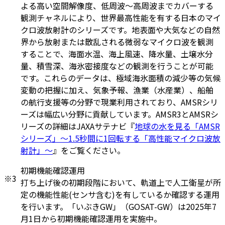
よる高い空間解像度、低周波～高周波までカバーする
観測チャネルにより、世界最高性能を有する日本のマイ
クロ波放射計のシリーズです。地表面や大気などの自然
界から放射または散乱される微弱なマイクロ波を観測
することで、海面水温、海上風速、降水量、土壌水分
量、積雪深、海氷密接度などの観測を行うことが可能
です。これらのデータは、極域海氷面積の減少等の気候
変動の把握に加え、気象予報、漁業（水産業）、船舶
の航行支援等の分野で現業利用されており、AMSRシリ
ーズは幅広い分野に貢献しています。AMSR3とAMSRシ
リーズの詳細はJAXAサテナビ『
地球の水を見る「AMSR
シリーズ」～1.5秒間に1回転する「高性能マイクロ波放
射計」～
』をご覧ください。
初期機能確認運用
※3
打ち上げ後の初期段階において、軌道上で人工衛星が所
定の機能性能(センサ含む)を有しているか確認する運用
を行います。「いぶきGW」（GOSAT-GW）は2025年7
月1日から初期機能確認運用を実施中。