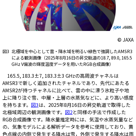
© JAXA
図3
北極域を中心として雲・降水域を明るい緑色で強調したAMSR3
による観測画像（2025年8月16日の昇交軌道の18.7, 89.0, 165.5
GHz V偏波の輝度温度データを用いたRGB合成画像）
165.5, 183.3±7, 183.3±3 GHzの高周波チャネルは
AMSR3で新しく追加されたチャネルであり、先代にあたる
AMSR2が持つチャネルに比べて、雲の中に漂う氷粒子や地
上に降り注ぐ雪、中層・上層の水蒸気などに、より高い感度
を持ちます。
図3
は、2025年8月16日の昇交軌道で取得した
北極域周辺の観測画像です。
図2
と同様の手法で作成した
RGB合成画像です。降水量推定時には、気温や水蒸気量など
の、気象モデルによる解析データを参考に使用しており、黄
色点線の内側で発生する降水は雪，外側で発生する降水は雨