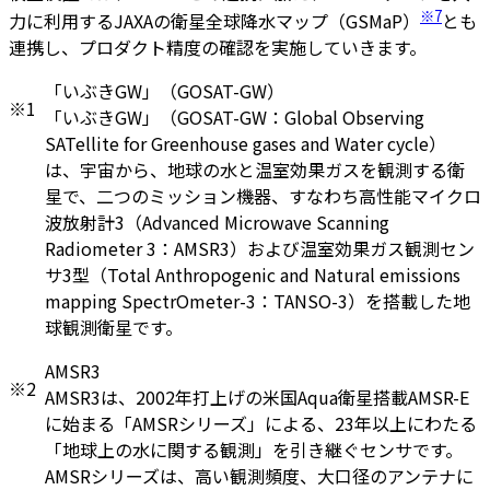
※7
力に利用するJAXAの衛星全球降水マップ（GSMaP）
とも
連携し、プロダクト精度の確認を実施していきます。
「いぶきGW」（GOSAT-GW）
※1
「いぶきGW」（GOSAT-GW：Global Observing
SATellite for Greenhouse gases and Water cycle）
は、宇宙から、地球の水と温室効果ガスを観測する衛
星で、二つのミッション機器、すなわち高性能マイクロ
波放射計3（Advanced Microwave Scanning
Radiometer 3：AMSR3）および温室効果ガス観測セン
サ3型（Total Anthropogenic and Natural emissions
mapping SpectrOmeter-3：TANSO-3）を搭載した地
球観測衛星です。
AMSR3
※2
AMSR3は、2002年打上げの米国Aqua衛星搭載AMSR-E
に始まる「AMSRシリーズ」による、23年以上にわたる
「地球上の水に関する観測」を引き継ぐセンサです。
AMSRシリーズは、高い観測頻度、大口径のアンテナに