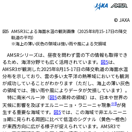
© JAXA
図5
AMSR3による海面水温の観測画像（2025年8月15-17日の降交
軌道の平均）
※海上の薄い灰色の領域は強い雨や風による欠損域
AMSRシリーズは、昼夜を問わず雲の下の情報も取得でき
るため、海洋分野でも広く活用されています。
図5
は、
AMSR3が観測した2025年8月15-17日の降交軌道の海面水温
分布を示しており、雲の多い太平洋の熱帯域においても観測
が成功していることがわかります（ただし、海上の薄い灰色
の領域では、強い雨や風によりデータが欠損しています）。
特に南米ペルー沖（
図5
の黒枠の領域）は、日本や世界の
※8
天候に影響を及ぼすエルニーニョ・ラニーニャ現象
が発
生する重要な海域です。
図5
では、この海域で非エルニーニ
ョ期に見られる周囲に比べて低温のシグナル（黄色～橙色）
が東西方向に広がる様子が捉えられています。AMSR3で