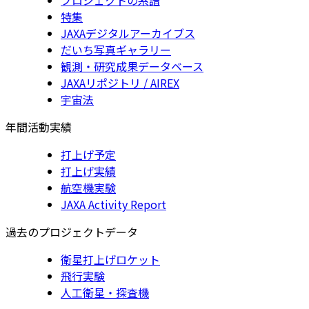
特集
JAXAデジタルアーカイブス
だいち写真ギャラリー
観測・研究成果データベース
JAXAリポジトリ / AIREX
宇宙法
年間活動実績
打上げ予定
打上げ実績
航空機実験
JAXA Activity Report
過去のプロジェクトデータ
衛星打上げロケット
飛行実験
人工衛星・探査機