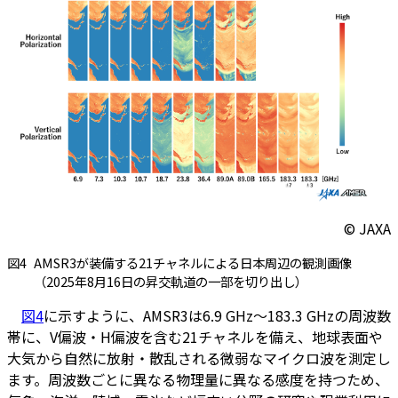
© JAXA
図4
AMSR3が装備する21チャネルによる日本周辺の観測画像
（2025年8月16日の昇交軌道の一部を切り出し）
図4
に示すように、AMSR3は6.9 GHz～183.3 GHzの周波数
帯に、V偏波・H偏波を含む21チャネルを備え、地球表面や
大気から自然に放射・散乱される微弱なマイクロ波を測定し
ます。周波数ごとに異なる物理量に異なる感度を持つため、