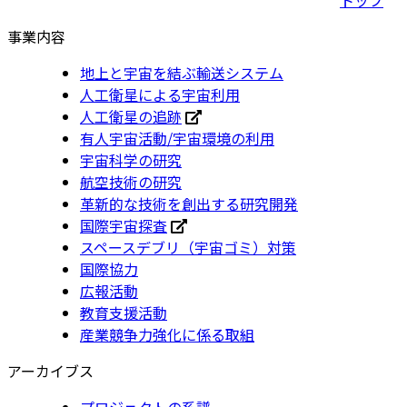
事業内容
地上と宇宙を結ぶ輸送システム
人工衛星による宇宙利用
人工衛星の追跡
有人宇宙活動/宇宙環境の利用
宇宙科学の研究
航空技術の研究
革新的な技術を創出する研究開発
国際宇宙探査
スペースデブリ（宇宙ゴミ）対策
国際協力
広報活動
教育支援活動
産業競争力強化に係る取組
アーカイブス
プロジェクトの系譜