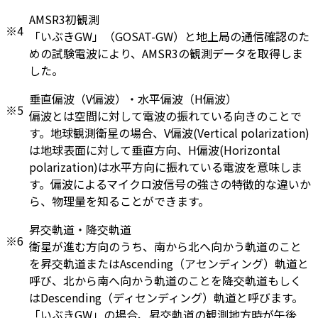
AMSR3初観測
※4
「いぶきGW」（GOSAT-GW）と地上局の通信確認のた
めの試験電波により、AMSR3の観測データを取得しま
した。
垂直偏波（V偏波）・水平偏波（H偏波）
※5
偏波とは空間に対して電波の振れている向きのことで
す。地球観測衛星の場合、V偏波(Vertical polarization)
は地球表面に対して垂直方向、H偏波(Horizontal
polarization)は水平方向に振れている電波を意味しま
す。偏波によるマイクロ波信号の強さの特徴的な違いか
ら、物理量を知ることができます。
昇交軌道・降交軌道
※6
衛星が進む方向のうち、南から北へ向かう軌道のこと
を昇交軌道またはAscending（アセンディング）軌道と
呼び、北から南へ向かう軌道のことを降交軌道もしく
はDescending（ディセンディング）軌道と呼びます。
「いぶきGW」の場合、昇交軌道の観測地方時が午後