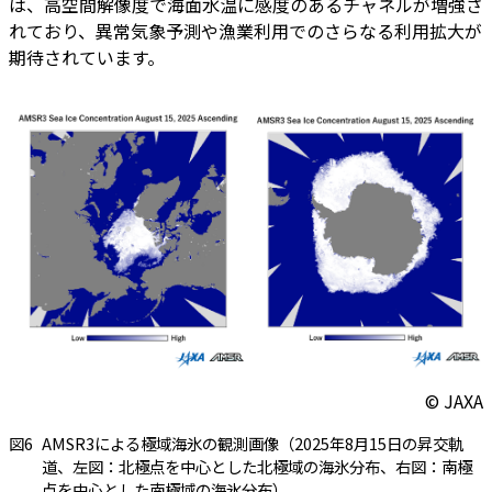
は、高空間解像度で海面水温に感度のあるチャネルが増強さ
れており、異常気象予測や漁業利用でのさらなる利用拡大が
期待されています。
© JAXA
図6
AMSR3による極域海氷の観測画像（2025年8月15日の昇交軌
道、左図：北極点を中心とした北極域の海氷分布、右図：南極
点を中心とした南極域の海氷分布）