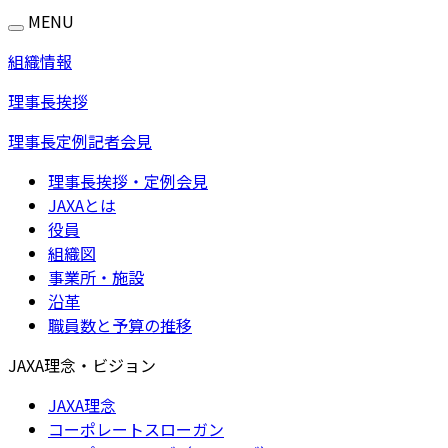
MENU
組織情報
理事長挨拶
理事長定例記者会見
理事長挨拶・定例会見
JAXAとは
役員
組織図
事業所・施設
沿革
職員数と予算の推移
JAXA理念・ビジョン
JAXA理念
コーポレートスローガン