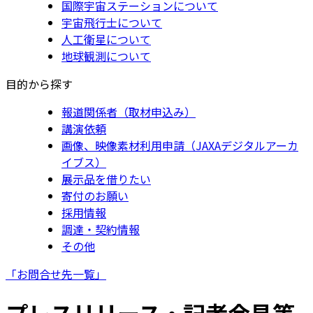
国際宇宙ステーションについて
宇宙飛行士について
人工衛星について
地球観測について
目的から探す
報道関係者（取材申込み）
講演依頼
画像、映像素材利用申請（JAXAデジタルアーカ
イブス）
展示品を借りたい
寄付のお願い
採用情報
調達・契約情報
その他
「お問合せ先一覧」