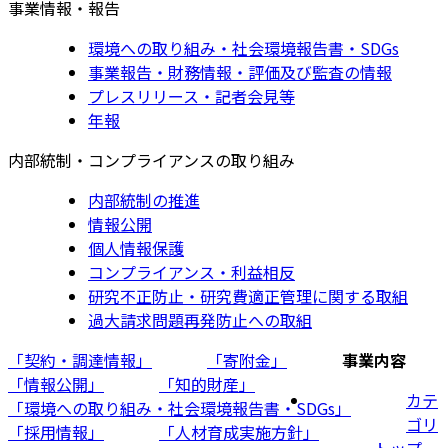
事業情報・報告
環境への取り組み・社会環境報告書・SDGs
事業報告・財務情報・評価及び監査の情報
プレスリリース・記者会見等
年報
内部統制・コンプライアンスの取り組み
内部統制の推進
情報公開
個人情報保護
コンプライアンス・利益相反
研究不正防止・研究費適正管理に関する取組
過大請求問題再発防止への取組
「契約・調達情報」
「寄附金」
事業内容
「情報公開」
「知的財産」
カテ
「環境への取り組み・社会環境報告書・SDGs」
ゴリ
「採用情報」
「人材育成実施方針」
トップ