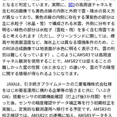
となると判定しています。実際に、
図3
の高周波チャネルを
含むRGB画像でも黄色点線の内側と外側で雲・降水の見え方
が異なっており、黄色点線の内側に存在する薄紫色の部分は
主に氷粒子（氷晶・雪）で構成される氷雲、外側に分布する
明るい緑色の部分は水粒子（雲粒・雨）を多く含む雨雲であ
ると考えられます（ただし、グリーンランドに関しては、標
高や地表面温度など、海氷上とは異なる環境条件のため、こ
のRGB合成画像では地表面が水色に明るく表示され、雲の判
別は難しくなっています）。このようにAMSR3では高周波
チャネル観測を使用することで、AMSR2では捉えることの
難しかった雲の性質（水と氷など）の違いや、雲の下の降雪
に関する情報が得られるようになります。
JAXAは、引き続きプライムメーカの三菱電機株式会社様
をはじめ衛星運用に携わる企業等の皆さまと共に「いぶき
GW」搭載センサの初期機能確認（打上げ後3か月間）を行
った後、センサの精度確認やデータ補正等を行う初期校正を
実施し、定常的な観測運用へ移行する予定です。AMSR3の
校正検証では、AMSR2との連携に加え、AMSR3データを入