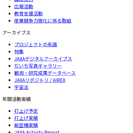
広報活動
教育支援活動
産業競争力強化に係る取組
アーカイブス
プロジェクトの系譜
特集
JAXAデジタルアーカイブス
だいち写真ギャラリー
観測・研究成果データベース
JAXAリポジトリ / AIREX
宇宙法
年間活動実績
打上げ予定
打上げ実績
航空機実験
JAXA Activity Report