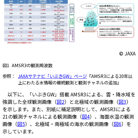
© JAXA
図1
AMSR3の観測周波数
参照：
JAXAサテナビ「いぶきGW」ページ
『AMSR3による20年以
上にわたる水情報の継続観測と観測チャネルの追加』
以下に、「いぶきGW」搭載 AMSR3による、雲・降水域を
強調した全球観測画像（
図2
）と北極域の観測画像（
図3
）
を示します。また、別紙に補足説明として、AMSR3による
21の観測チャネルによる観測画像（
図4
）、海面水温の観測
画像（
図5
）、北極域・南極域の海氷の観測画像（
図6
）を
示しています。