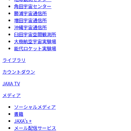
角田宇宙センター
勝浦宇宙通信所
増田宇宙通信所
沖縄宇宙通信所
臼田宇宙空間観測所
大樹航空宇宙実験場
能代ロケット実験場
ライブラリ
カウントダウン
JAXA TV
メディア
ソーシャルメディア
書籍
JAXA's +
メール配信サービス