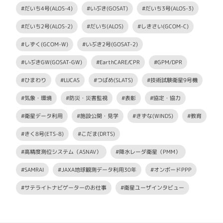
#だいち4号(ALOS-4)
#いぶき(GOSAT)
#だいち3号(ALOS-3)
#だいち2号(ALOS-2)
#だいち(ALOS)
#しきさい(GCOM-C)
#しずく(GCOM-W)
#いぶき2号(GOSAT-2)
#いぶきGW(GOSAT-GW)
#EarthCARE/CPR
#GPM/DPR
#ひまわり
#LUCAS
#つばめ(SLATS)
#技術試験衛星9号機
#気象・環境
#防災・災害監視
#表彰
#協定・協力
#衛星データ利用
#施設公開・見学
#きずな(WINDS)
#教育
#きく8号(ETS-8)
#こだま(DRTS)
#高精度測位システム（ASNAV）
#降水レーダ衛星（PMM）
#SAMRAI
#JAXA地球観測データ利用30年
#オンボードPPP
#サテライトナビゲーターのお仕事
#衛星ユーザインタビュー