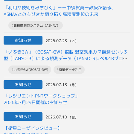
「利用が技術をみちびく」ーー中須賀真一教授が語る、
ASNAVとみちびきが切り拓く高精度測位の未来
#高精度測位システム（ASNAV）
お知らせ
2026.07.23
（木）
「いぶきGW」（GOSAT-GW）搭載 温室効果ガス観測センサ3
型（TANSO-3）による観測データ（TANSO-3レベル1Bプロダ
クト）の
#いぶきGW(GOSAT-GW)
#衛星データ利用
一般提供開始について
お知らせ
2026.07.13
（月）
「レジリエントPNTワークショップ」
2026年7月29日開催のお知らせ
お知らせ
2026.07.10
（金）
【衛星ユーザインタビュー】