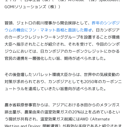
GOMIソリューションズ（株））
冒頭、ジェトロの前川理事から開会挨拶として、
昨年のシンポジ
ウムの機会にフン・マネット首相と面談した際
、日カンボジア
のカーボンクレジットワーキンググループを設置することが環境
大臣へ指示されたことが紹介され、それを受けて、今回のシンポ
ジウムにおいては、日カンボジアのカーボンクレジットにかかる
官民の連携を一層強化したい旨、期待が述べられました。
その後登壇したソパレット環境大臣からは、世界中の気候変動の
対策が求められており、カンボジアとしても2050年のカーボンニ
ュートラルを達成していきたい旨意向が述べられました。
農水省萩原参事官からは、アジアにおける水田からのメタンガス
排出量が、農業由来の温室効果ガスの20%以上を占めているとい
う現状が共有され、温室効果ガス削減にはAWD（Alternate
Wetting and Drying: 間断灌漑）が有効な手段であると紹介されま