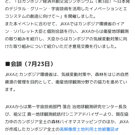
と、「日カンボジア経済共創交流シンポジウム（第3回）～日本発
のデジタル・グリーン・宇宙技術を活用したイノベーションとエ
コシステムの創造に向けて～」を開催しました。
また本イベントに合わせて、JAXAではカンボジア環境省のイア
ン・ソパレット大臣と個別会談を行い、JAXAからは衛星地球観測
の取り組みを紹介し、大臣からはカンボジアの気候変動対策に向
けた取り組みについて紹介いただき意見交換を行いました。
■会談（7月23日）
JAXAとカンボジア環境省は、気候変動対策や、森林をはじめ自然
資源の管理を目的として、衛星地球観測分野での協力を進めてい
ます。
JAXAからは第一宇宙技術部門 落合 治地球観測研究センター長及
び、祖父江 真一地球観測統括付シニアアドバイザーより、現在協
力中のカンボジア全土の森林バイオマスマッピングのほか、JAXA
が作成したカンボジア全土の
高解像度土地利用土地被覆図