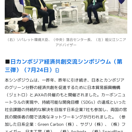
（右）ソパレット環境大臣、（中央）落合センター長、（左）祖父江シニア
アドバイザー
■
日カンボジア経済共創交流シンポジウム（第
三弾）（7月24日）
本シンポジウムは、一昨年、昨年に引き続き、日本とカンボジア
のグリーン分野の経済共創を促進するために日本貿易振興機構
（ジェトロ）とJAXAの共催のもと開催されました。カーボンニュ
ートラルの実現や、持続可能な開発目標（SDGs）の達成といった
社会課題の持続的な解決を目指す日系企業7社も参加し、両国の官
民の関係者の間で活発なネットワーキングが行われました。 （参
加した日系企業：Green Carbon（株）、サグリ（株）、（株）フ
ェイガー、日本工営（株）、（株）Archeda、（株）SpaceBlast、