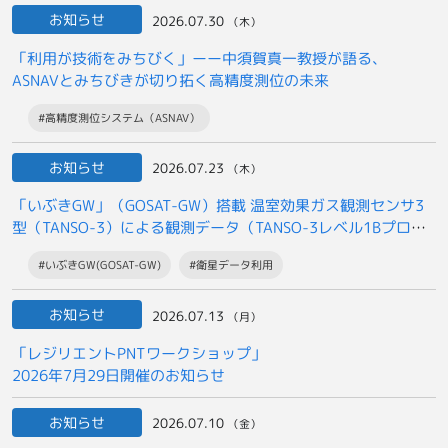
お知らせ
2026.07.30
（木）
「利用が技術をみちびく」ーー中須賀真一教授が語る、
ASNAVとみちびきが切り拓く高精度測位の未来
#高精度測位システム（ASNAV）
お知らせ
2026.07.23
（木）
「いぶきGW」（GOSAT-GW）搭載 温室効果ガス観測センサ3
型（TANSO-3）による観測データ（TANSO-3レベル1Bプロダ
クト）の
#いぶきGW(GOSAT-GW)
#衛星データ利用
一般提供開始について
お知らせ
2026.07.13
（月）
「レジリエントPNTワークショップ」
2026年7月29日開催のお知らせ
お知らせ
2026.07.10
（金）