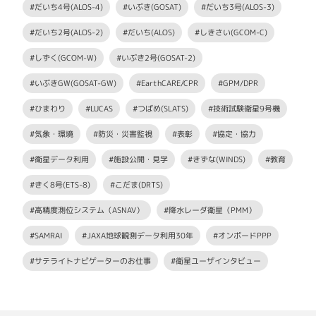
#だいち4号(ALOS-4)
#いぶき(GOSAT)
#だいち3号(ALOS-3)
#だいち2号(ALOS-2)
#だいち(ALOS)
#しきさい(GCOM-C)
#しずく(GCOM-W)
#いぶき2号(GOSAT-2)
#いぶきGW(GOSAT-GW)
#EarthCARE/CPR
#GPM/DPR
#ひまわり
#LUCAS
#つばめ(SLATS)
#技術試験衛星9号機
#気象・環境
#防災・災害監視
#表彰
#協定・協力
#衛星データ利用
#施設公開・見学
#きずな(WINDS)
#教育
#きく8号(ETS-8)
#こだま(DRTS)
#高精度測位システム（ASNAV）
#降水レーダ衛星（PMM）
#SAMRAI
#JAXA地球観測データ利用30年
#オンボードPPP
#サテライトナビゲーターのお仕事
#衛星ユーザインタビュー