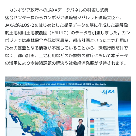
・カンボジア政府へのJAXAデータパネルの引渡し式典
落合センター長からカンボジア環境省ソパレット環境大臣へ、
JAXAがALOS-2をはじめとした衛星データを基に作成した高解像
度土地利用土地被覆図（HRLULC）のデータを引渡しました。カン
ボジアでは森林保全や低炭素農業、都市計画といった土地利用の
ための基盤となる情報が不足していることから、環境行政だけで
なく、都市計画、土地利用などのか複数の省庁において本データ
の活用により今後諸課題の解決や社会経済発展が期待されます。