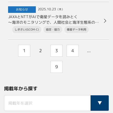
2025.10.23
お知らせ
（木）
JAXAとNTTがAIで衛星データを読みとく
～海洋のモニタリングで、人間社会と海洋生態系の共
生をめざす～
しきさい(GCOM-C)
協定・協力
衛星データ利用
1
2
3
4
...
9
掲載年から探す