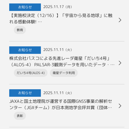
2025.11.17
お知らせ
（月）
【実施校決定（12/16）】「宇宙から見る地球」に触
れる感動体験!
衛星データがアップデートするわたしたちの視点。
教育
2025.11.11
お知らせ
（火）
株式会社パスコによる先進レーダ衛星「だいち4号」
（ALOS-4） PALSAR-3観測データを用いたデータ・サ
ービス事業の開始について
だいち4号(ALOS-4)
衛星データ利用
2025.11.11
お知らせ
（火）
JAXAと国土地理院が運営する国際GNSS事業の解析セ
ンター（JGXチーム）が日本測地学会坪井賞（団体
賞）を受賞しました
表彰