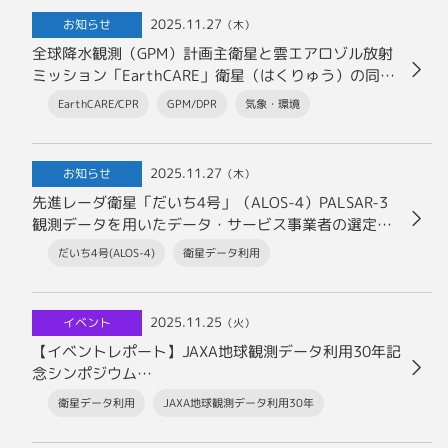
2025.11.27
お知らせ
（木）
全球降水観測（GPM）計画主衛星と雲エアロゾル放射
ミッション「EarthCARE」衛星（はくりゅう）の同時
観測データセットを
EarthCARE/CPR
GPM/DPR
気象・環境
公開しました
2025.11.27
お知らせ
（木）
先進レーダ衛星「だいち4号」（ALOS-4）PALSAR-3
観測データを用いたデータ・サービス事業者の選定状
況について
だいち4号(ALOS-4)
衛星データ利用
（2025年11月27日時点）
2025.11.25
イベント
（火）
【イベントレポート】JAXA地球観測データ利用30年記
念シンポジウム
〜これまでの歩みと、これからの挑戦〜
衛星データ利用
JAXA地球観測データ利用30年