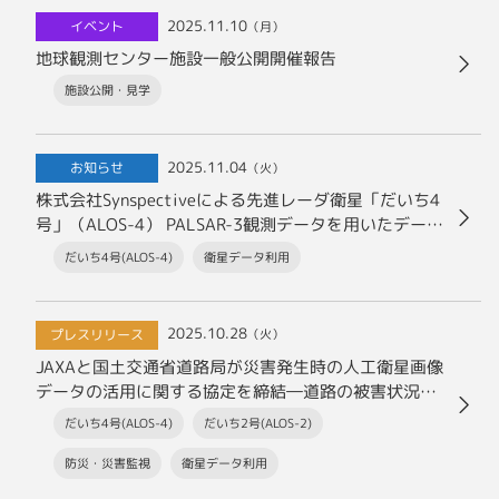
2025.11.10
イベント
（月）
地球観測センター施設一般公開開催報告
施設公開・見学
2025.11.04
お知らせ
（火）
株式会社Synspectiveによる先進レーダ衛星「だいち4
号」（ALOS-4） PALSAR-3観測データを用いたデータ
配布事業の開始について
だいち4号(ALOS-4)
衛星データ利用
2025.10.28
プレスリリース
（火）
JAXAと国土交通省道路局が災害発生時の人工衛星画像
データの活用に関する協定を締結―道路の被害状況把
握にJAXAの衛星画像データを活用―
だいち4号(ALOS-4)
だいち2号(ALOS-2)
防災・災害監視
衛星データ利用