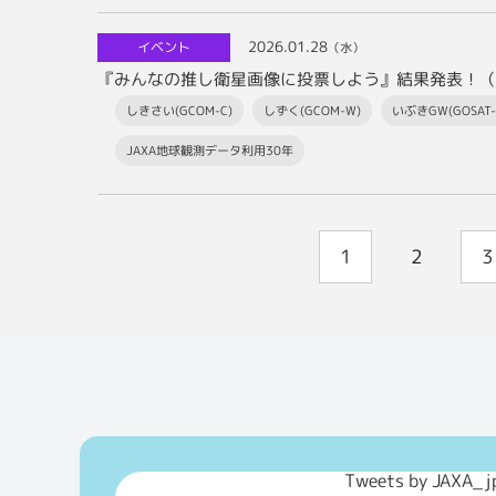
2026.01.28
イベント
（水）
『みんなの推し衛星画像に投票しよう』結果発表！（
しきさい(GCOM-C)
しずく(GCOM-W)
いぶきGW(GOSAT-
JAXA地球観測データ利用30年
1
2
3
Tweets by JAXA_j