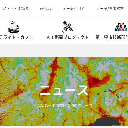
事業所（見学案内）
メディア関係者
研究者
データ利用者
データ/画像教材
テライト・カフェ
人工衛星プロジェクト
第一宇宙技術部
ニュース
JAXA第一宇宙技術部門のニュース