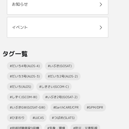
お知らせ
イベント
タグ一覧
#だいち4号(ALOS-4)
#いぶき(GOSAT)
#だいち3号(ALOS-3)
#だいち2号(ALOS-2)
#だいち(ALOS)
#しきさい(GCOM-C)
#しずく(GCOM-W)
#いぶき2号(GOSAT-2)
#いぶきGW(GOSAT-GW)
#EarthCARE/CPR
#GPM/DPR
#ひまわり
#LUCAS
#つばめ(SLATS)
#技術試験衛星9号機
#気象・環境
#防災・災害監視