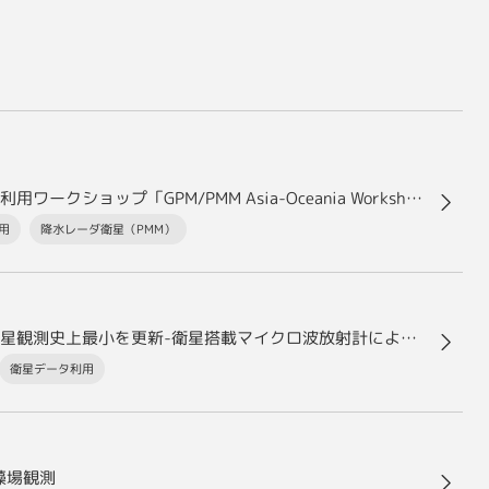
【イベントレポート】フィリピンにて衛星降水データ利用ワークショップ「GPM/PMM Asia-Oceania Workshop 2026」を開催しました！
用
降水レーダ衛星（PMM）
北極の冬季海氷域面積が広がりにくく、昨年に続き衛星観測史上最小を更新-衛星搭載マイクロ波放射計による長期北極海氷モニタリング-
衛星データ利用
藻場観測