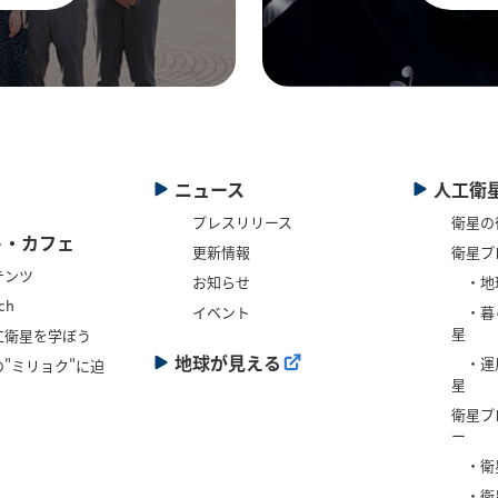
ニュース
人工衛
プレスリリース
衛星の
ト・カフェ
更新情報
衛星プ
テンツ
お知らせ
・地
ch
イベント
・暮
星
工衛星を学ぼう
地球が見える
・運
"ミリョク"に迫
星
衛星プ
ー
・衛
・衛