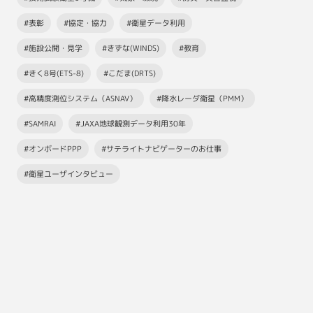
#表彰
#協定・協力
#衛星データ利用
#施設公開・見学
#きずな(WINDS)
#教育
#きく8号(ETS-8)
#こだま(DRTS)
#高精度測位システム（ASNAV）
#降水レーダ衛星（PMM）
#SAMRAI
#JAXA地球観測データ利用30年
#オンボードPPP
#サテライトナビゲーターのお仕事
#衛星ユーザインタビュー