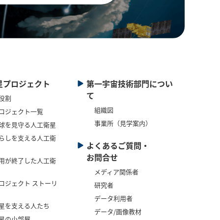
星プロジェクト
第一宇宙技術部門につい
て
役割
組織図
ロジェクト一覧
事業所（見学案内）
球を見守る人工衛星
らしを支える人工衛
よくあるご質問・
お問合せ
用が終了した人工衛
メディア関係者
ロジェクト ストーリ
研究者
データ利用者
星を支える人たち
データ/画像教材
星の小部屋