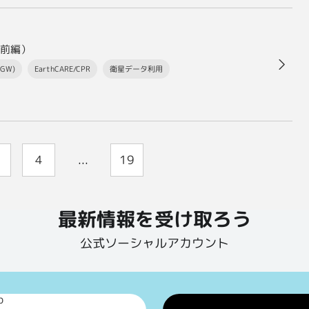
前編）
GW)
EarthCARE/CPR
衛星データ利用
4
...
19
最新情報を受け取ろう
公式ソーシャルアカウント
p