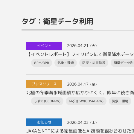
タグ：衛星データ利用
2026.04.21
イベント
（火）
GPM/DPR
気象・環境
防災・災害監視
衛星データ利
2026.04.17
プレスリリース
（金）
しずく(GCOM-W)
いぶきGW(GOSAT-GW)
気象・環境
2026.04.02
お知らせ
（木）
JAXAとNTTによる衛星画像とAI技術を組み合わせた