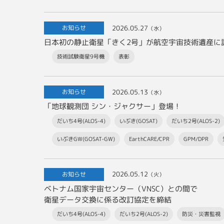
2026.05.27
お知らせ
（水）
日本初の静止衛星「きく2号」が航空宇宙技術遺産に
技術試験衛星9号機
表彰
2026.05.13
お知らせ
（水）
「地球観測団 シン・ジャクサー」登場！
だいち4号(ALOS-4)
いぶき(GOSAT)
だいち2号(ALOS-2)
いぶきGW(GOSAT-GW)
EarthCARE/CPR
GPM/DPR
2026.05.12
お知らせ
（火）
ベトナム国家宇宙センター（VNSC）との間で
衛星データ交換に係る改訂協定を締結
だいち4号(ALOS-4)
だいち2号(ALOS-2)
防災・災害監視