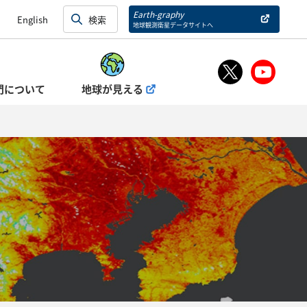
Earth-graphy
English
地球観測衛星データサイトへ
門について
地球が見える