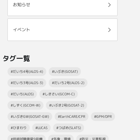
お知らせ
イベント
タグ一覧
#だいち4号(ALOS-4)
#いぶき(GOSAT)
#だいち3号(ALOS-3)
#だいち2号(ALOS-2)
#だいち(ALOS)
#しきさい(GCOM-C)
#しずく(GCOM-W)
#いぶき2号(GOSAT-2)
#いぶきGW(GOSAT-GW)
#EarthCARE/CPR
#GPM/DPR
#ひまわり
#LUCAS
#つばめ(SLATS)
#技術試験衛星9号機
#気象・環境
#防災・災害監視