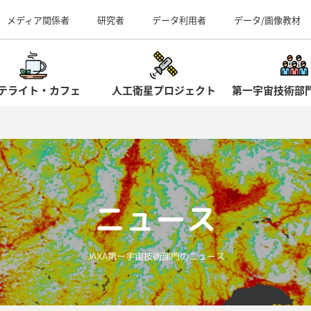
事業所（見学案内）
メディア関係者
研究者
データ利用者
データ/画像教材
テライト・カフェ
人工衛星プロジェクト
第一宇宙技術部
ニュース
JAXA第一宇宙技術部門のニュース