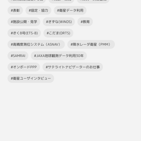
#表彰
#協定・協力
#衛星データ利用
#施設公開・見学
#きずな(WINDS)
#教育
#きく8号(ETS-8)
#こだま(DRTS)
#高精度測位システム（ASNAV）
#降水レーダ衛星（PMM）
#SAMRAI
#JAXA地球観測データ利用30年
#オンボードPPP
#サテライトナビゲーターのお仕事
#衛星ユーザインタビュー