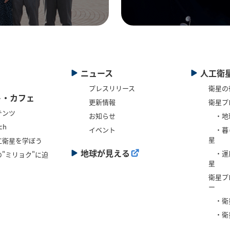
ニュース
人工衛
プレスリリース
衛星の
ト・カフェ
更新情報
衛星プ
テンツ
お知らせ
・地
ch
イベント
・暮
星
工衛星を学ぼう
地球が見える
・運
"ミリョク"に迫
星
衛星プ
ー
・衛
・衛