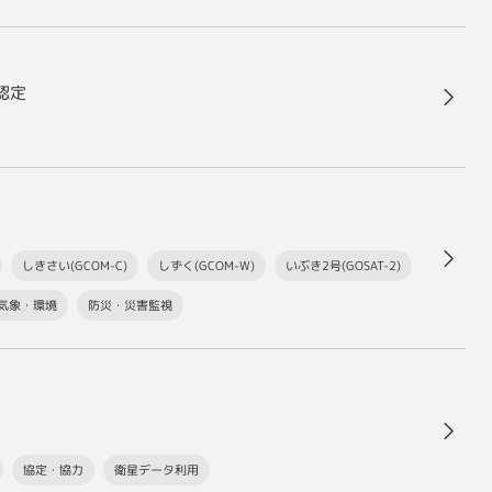
認定
しきさい(GCOM-C)
しずく(GCOM-W)
いぶき2号(GOSAT-2)
気象・環境
防災・災害監視
協定・協力
衛星データ利用