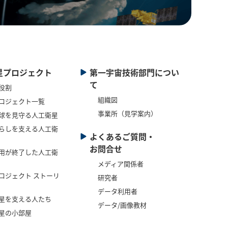
星プロジェクト
第一宇宙技術部門につい
て
役割
組織図
ロジェクト一覧
事業所（見学案内）
球を見守る人工衛星
らしを支える人工衛
よくあるご質問・
お問合せ
用が終了した人工衛
メディア関係者
ロジェクト ストーリ
研究者
データ利用者
星を支える人たち
データ/画像教材
星の小部屋