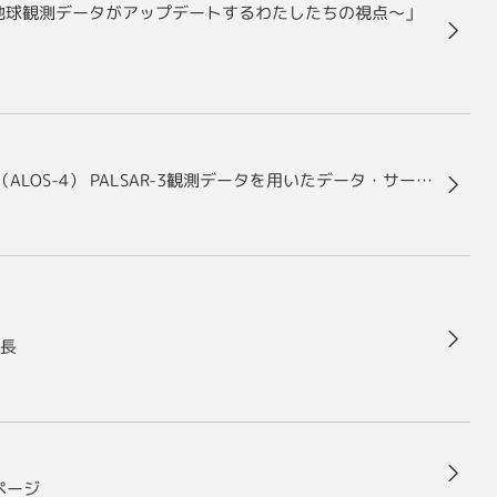
衛星地球観測データがアップデートするわたしたちの視点～」
株式会社天地人による先進レーダ衛星「だいち4号」（ALOS-4） PALSAR-3観測データを用いたデータ・サービス事業の開始について
長
ページ