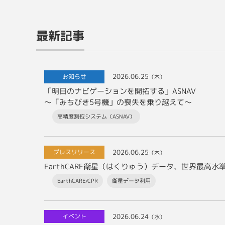
最新記事
2026.06.25
お知らせ
（木）
「明日のナビゲーションを開拓する」ASNAV
～「みちびき5号機」の喪失を乗り越えて～
高精度測位システム（ASNAV）
2026.06.25
プレスリリース
（木）
EarthCARE衛星（はくりゅう）データ、世界最
EarthCARE/CPR
衛星データ利用
2026.06.24
イベント
（水）