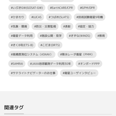
#いぶきGW(GOSAT-GW)
#EarthCARE/CPR
#GPM/DPR
#ひまわり
#LUCAS
#つばめ(SLATS)
#技術試験衛星9号機
#気象・環境
#防災・災害監視
#表彰
#協定・協力
#衛星データ利用
#施設公開・見学
#きずな(WINDS)
#教育
#きく8号(ETS-8)
#こだま(DRTS)
#高精度測位システム（ASNAV）
#降水レーダ衛星（PMM）
#SAMRAI
#JAXA地球観測データ利用30年
#オンボードPPP
#サテライトナビゲーターのお仕事
#衛星ユーザインタビュー
関連タグ