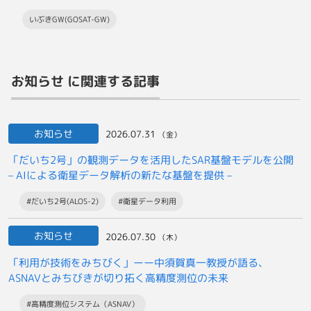
いぶきGW(GOSAT-GW)
お知らせ に関連する記事
お知らせ
2026.07.31
（金）
「だいち2号」の観測データを活用したSAR基盤モデルを公開
– AIによる衛星データ解析の新たな基盤を提供 –
#だいち2号(ALOS-2)
#衛星データ利用
お知らせ
2026.07.30
（木）
「利用が技術をみちびく」ーー中須賀真一教授が語る、
ASNAVとみちびきが切り拓く高精度測位の未来
#高精度測位システム（ASNAV）