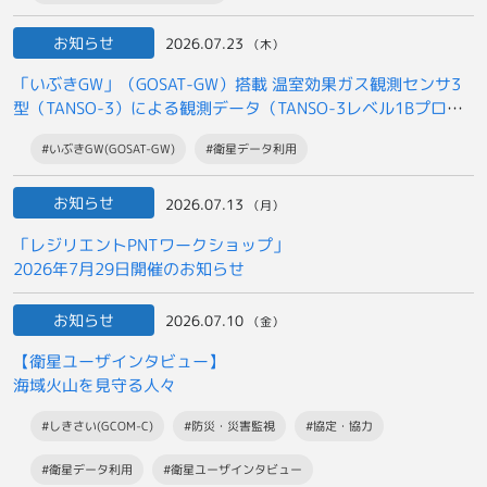
お知らせ
2026.07.23
（木）
「いぶきGW」（GOSAT-GW）搭載 温室効果ガス観測センサ3
型（TANSO-3）による観測データ（TANSO-3レベル1Bプロダ
クト）の
#いぶきGW(GOSAT-GW)
#衛星データ利用
一般提供開始について
お知らせ
2026.07.13
（月）
「レジリエントPNTワークショップ」
2026年7月29日開催のお知らせ
お知らせ
2026.07.10
（金）
【衛星ユーザインタビュー】
海域火山を見守る人々
#しきさい(GCOM-C)
#防災・災害監視
#協定・協力
#衛星データ利用
#衛星ユーザインタビュー