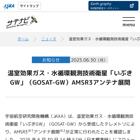
Earth-graphy
サイトマップ
地球観測衛星データサイトへ
menu
ホーム
ニュース
温室効果ガス・水循環観測技術衛星「いぶきG
お知らせ
2025.06.30
（月）
温室効果ガス・水循環観測技術衛星「いぶき
GW」（GOSAT-GW）AMSR3アンテナ展開
宇宙航空研究開発機構（JAXA）は、温室効果ガス・水循環観測技
術衛星「いぶきGW」（GOSAT-GW）から受信したテレメトリによ
※1
※
2
り、AMSR3
アンテナ展開
が正常に行われたことを確認しま
した。 2025 年 6 月 30 日 14 時 57分（日本標準時）にスウェー