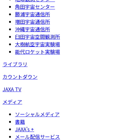
角田宇宙センター
勝浦宇宙通信所
増田宇宙通信所
沖縄宇宙通信所
臼田宇宙空間観測所
大樹航空宇宙実験場
能代ロケット実験場
ライブラリ
カウントダウン
JAXA TV
メディア
ソーシャルメディア
書籍
JAXA's +
メール配信サービス