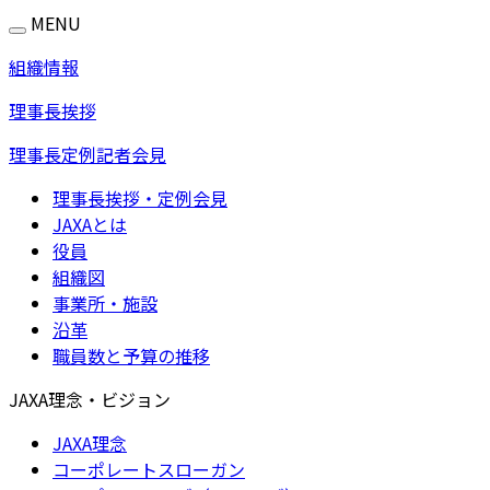
MENU
組織情報
理事長挨拶
理事長定例記者会見
理事長挨拶・定例会見
JAXAとは
役員
組織図
事業所・施設
沿革
職員数と予算の推移
JAXA理念・ビジョン
JAXA理念
コーポレートスローガン