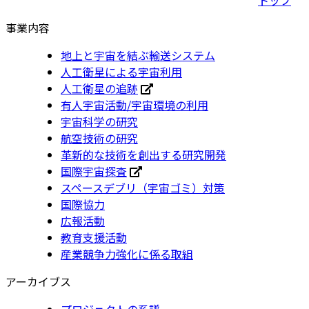
事業内容
地上と宇宙を結ぶ輸送システム
人工衛星による宇宙利用
人工衛星の追跡
有人宇宙活動/宇宙環境の利用
宇宙科学の研究
航空技術の研究
革新的な技術を創出する研究開発
国際宇宙探査
スペースデブリ（宇宙ゴミ）対策
国際協力
広報活動
教育支援活動
産業競争力強化に係る取組
アーカイブス
プロジェクトの系譜