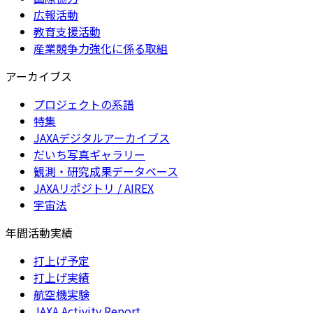
広報活動
教育支援活動
産業競争力強化に係る取組
アーカイブス
プロジェクトの系譜
特集
JAXAデジタルアーカイブス
だいち写真ギャラリー
観測・研究成果データベース
JAXAリポジトリ / AIREX
宇宙法
年間活動実績
打上げ予定
打上げ実績
航空機実験
JAXA Activity Report