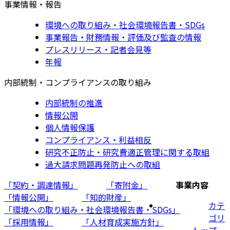
事業情報・報告
環境への取り組み・社会環境報告書・SDGs
事業報告・財務情報・評価及び監査の情報
プレスリリース・記者会見等
年報
内部統制・コンプライアンスの取り組み
内部統制の推進
情報公開
個人情報保護
コンプライアンス・利益相反
研究不正防止・研究費適正管理に関する取組
過大請求問題再発防止への取組
「契約・調達情報」
「寄附金」
事業内容
「情報公開」
「知的財産」
カテ
「環境への取り組み・社会環境報告書・SDGs」
ゴリ
「採用情報」
「人材育成実施方針」
トップ