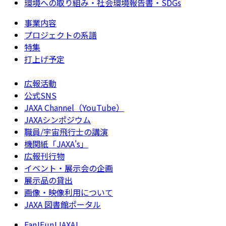
環境への取り組み・社会環境報告書・SDGs
事業内容
プロジェクトの系譜
特集
打上げ予定
広報活動
公式SNS
JAXA Channel（YouTube）
JAXAシンポジウム
職員/宇宙飛行士の講演
機関紙「JAXA's」
広報刊行物
イベント・展示会の企画
展示品の貸出
画像・映像利用について
JAXA 図書館ポータル
Fan!Fun!JAXA!