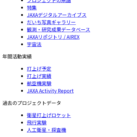
特集
JAXAデジタルアーカイブス
だいち写真ギャラリー
観測・研究成果データベース
JAXAリポジトリ / AIREX
宇宙法
年間活動実績
打上げ予定
打上げ実績
航空機実験
JAXA Activity Report
過去のプロジェクトデータ
衛星打上げロケット
飛行実験
人工衛星・探査機