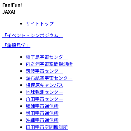
Fan!Fun!
JAXA!
サイトトップ
「イベント・シンポジウム」
「施設見学」
種子島宇宙センター
内之浦宇宙空間観測所
筑波宇宙センター
調布航空宇宙センター
相模原キャンパス
地球観測センター
角田宇宙センター
勝浦宇宙通信所
増田宇宙通信所
沖縄宇宙通信所
臼田宇宙空間観測所