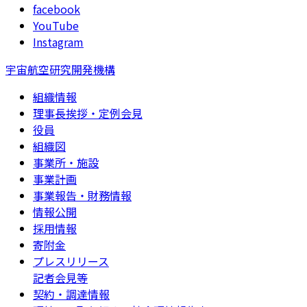
facebook
YouTube
Instagram
宇宙航空研究開発機構
組織情報
理事長挨拶・定例会見
役員
組織図
事業所・施設
事業計画
事業報告・財務情報
情報公開
採用情報
寄附金
プレスリリース
記者会見等
契約・調達情報