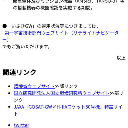
衛星全体及びミッション機器（AMSR3、TANSO-3）等
の搭載機器の機能確認を実施する期間。
●「いぶきGW」の運用状況等につきましては、
第一宇宙技術部門ウェブサイト（サテライトナビゲータ
ー）
でもご覧いただけます。
以上
関連リンク
環境省ウェブサイト
外部リンク
国立研究開発法人国立環境研究所ウェブサイト
外部リ
ンク
JAXA「GOSAT-GW×H-IIAロケット50号機」特設サイ
ト
twitter