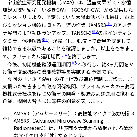
宇宙航空研究開発機構（JAXA）は、温室効果ガス・水循
環観測技術衛星「いぶきGW」（GOSAT-GW）から受信した
テレメトリにより、予定していた太陽電池パドル展開、およ
※1
びミッション機器に関する一連の作業（AMSR3
のアンテ
※2
ナ展開および初期ランアップ、TANSO-3
のポインティン
※3
グミラー保持解放
）が完了し、軌道上で衛星を安定して
維持できる状態であることを確認しました。以上をもちまし
※4
て、クリティカル運用期間
を終了します。
※5
今後、初期機能確認運用期間
へ移行し、約3ヶ月間をか
け衛星搭載機器の機能確認等を実施する 予定です。
今回の「いぶきGW」の打上げ及び追跡管制にご協力、ご
支援いただきました政府関係機関、プライムメーカの三菱電
機株式会社様をはじめ衛星の開発・製造および運用に携わる
企業、機関の皆さまに深甚の謝意を表します。
AMSR3（アムサースリー）：高性能マイクロ波放射計3
※1
AMSR3（Advanced Microwave Scanning
Radiometer3）は、地表面や大気から放射され る微弱
なマイクロ波を測定するセンサ。