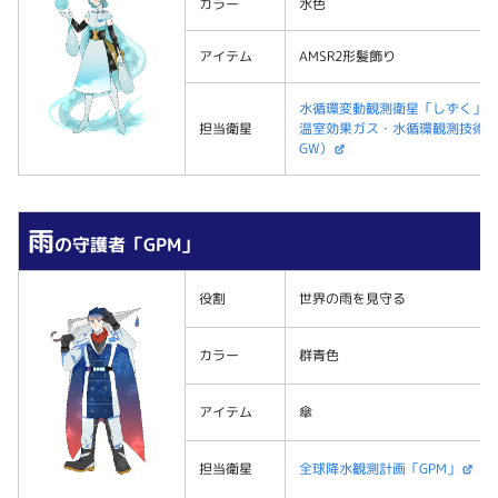
カラー
水色
アイテム
AMSR2形髪飾り
水循環変動観測衛星「しずく」（G
担当衛星
温室効果ガス・水循環観測技術衛星
GW）
雨
の守護者「GPM」
役割
世界の雨を見守る
カラー
群青色
アイテム
傘
担当衛星
全球降水観測計画「GPM」