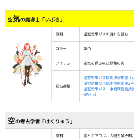
気
空
の魔導士「いぶき」
役割
温室効果ガスの流れを読む
カラー
黄色
アイテム
空気を操る杖と緑色の炎
温室効果ガス観測技術衛星「いぶき
温室効果ガス観測技術衛星2号「い
担当衛星
温室効果ガス・水循環観測技術衛星
GW）
空
の考古学者「はくりゅう」
役割
雲とエアロゾルの謎を解き明か