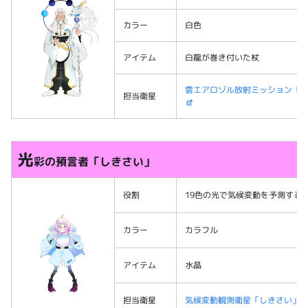
カラー
白色
アイテム
白龍が巻き付いた杖
雲エアロゾル放射ミッション「はくり
担当衛星
光
彩の預言者「しきさい」
役割
19色の光で気候変動を予測する
カラー
カラフル
アイテム
水晶
担当衛星
気候変動観測衛星「しきさい」（G