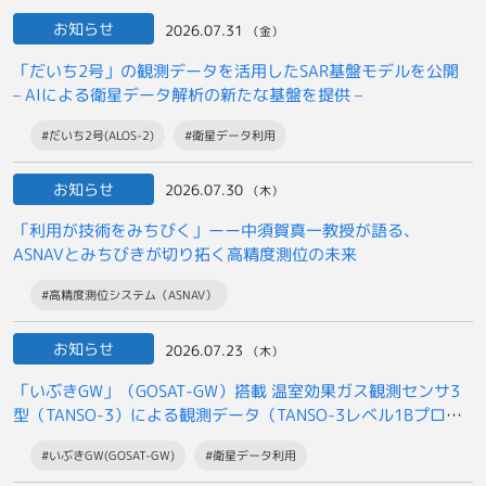
お知らせ
2026.07.31
（金）
「だいち2号」の観測データを活用したSAR基盤モデルを公開
– AIによる衛星データ解析の新たな基盤を提供 –
#だいち2号(ALOS-2)
#衛星データ利用
お知らせ
2026.07.30
（木）
「利用が技術をみちびく」ーー中須賀真一教授が語る、
ASNAVとみちびきが切り拓く高精度測位の未来
#高精度測位システム（ASNAV）
お知らせ
2026.07.23
（木）
「いぶきGW」（GOSAT-GW）搭載 温室効果ガス観測センサ3
型（TANSO-3）による観測データ（TANSO-3レベル1Bプロダ
クト）の
#いぶきGW(GOSAT-GW)
#衛星データ利用
一般提供開始について