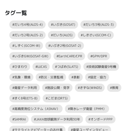
タグ一覧
#だいち4号(ALOS-4)
#いぶき(GOSAT)
#だいち3号(ALOS-3)
#だいち2号(ALOS-2)
#だいち(ALOS)
#しきさい(GCOM-C)
#しずく(GCOM-W)
#いぶき2号(GOSAT-2)
#いぶきGW(GOSAT-GW)
#EarthCARE/CPR
#GPM/DPR
#ひまわり
#LUCAS
#つばめ(SLATS)
#技術試験衛星9号機
#気象・環境
#防災・災害監視
#表彰
#協定・協力
#衛星データ利用
#施設公開・見学
#きずな(WINDS)
#教育
#きく8号(ETS-8)
#こだま(DRTS)
#高精度測位システム（ASNAV）
#降水レーダ衛星（PMM）
#SAMRAI
#JAXA地球観測データ利用30年
#オンボードPPP
#サテライトナビゲーターのお仕事
#衛星ユーザインタビュー