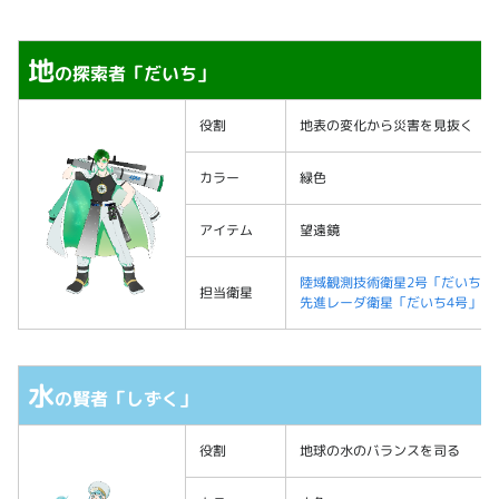
地
の探索者「だいち」
役割
地表の変化から災害を見抜く
カラー
緑色
アイテム
望遠鏡
陸域観測技術衛星2号「だいち2号」
担当衛星
先進レーダ衛星「だいち4号」（AL
⽔
の賢者「しずく」
役割
地球の水のバランスを司る