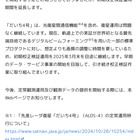
期間を延長します。
※4
「だいち4号」は、光衛星間通信機能
を含め、衛星運用は問題
なく継続しています。現在、軌道上での実証が世界初となる最先
※5
端技術であるデジタルビームフォーミング
を用いた一部の標準
プロダクトに対し、想定よりも画質の調整に時間を要しているた
め、初期校正検証運用を2025年3月末を目途に継続します。早期
のデータ・サービス事業の開始を目指して、引き続き校正検証作
業に取り組んでまいります。
今後、定常観測運用及び観測データの提供を開始する際には、本
Webページでお知らせします。
※1：「先進レーダ衛星「だいち4号」（ALOS-4）の定常運用移
行について」
https://www.satnavi.jaxa.jp/ja/news/2024/10/28/10254/ind
ex.html