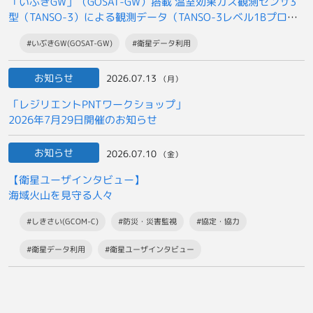
「いぶきGW」（GOSAT-GW）搭載 温室効果ガス観測センサ3
型（TANSO-3）による観測データ（TANSO-3レベル1Bプロダ
クト）の
#いぶきGW(GOSAT-GW)
#衛星データ利用
一般提供開始について
お知らせ
2026.07.13
（月）
「レジリエントPNTワークショップ」
2026年7月29日開催のお知らせ
お知らせ
2026.07.10
（金）
【衛星ユーザインタビュー】
海域火山を見守る人々
#しきさい(GCOM-C)
#防災・災害監視
#協定・協力
#衛星データ利用
#衛星ユーザインタビュー