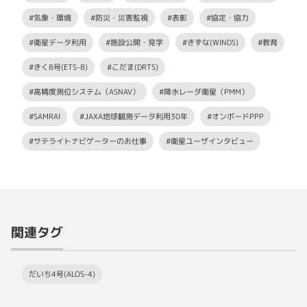
#気象・環境
#防災・災害監視
#表彰
#協定・協力
#衛星データ利用
#施設公開・見学
#きずな(WINDS)
#教育
#きく8号(ETS-8)
#こだま(DRTS)
#高精度測位システム（ASNAV）
#降水レーダ衛星（PMM）
#SAMRAI
#JAXA地球観測データ利用30年
#オンボードPPP
#サテライトナビゲーターのお仕事
#衛星ユーザインタビュー
関連タグ
だいち4号(ALOS-4)