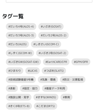
タグ一覧
#だいち4号(ALOS-4)
#いぶき(GOSAT)
#だいち3号(ALOS-3)
#だいち2号(ALOS-2)
#だいち(ALOS)
#しきさい(GCOM-C)
#しずく(GCOM-W)
#いぶき2号(GOSAT-2)
#いぶきGW(GOSAT-GW)
#EarthCARE/CPR
#GPM/DPR
#ひまわり
#LUCAS
#つばめ(SLATS)
#技術試験衛星9号機
#気象・環境
#防災・災害監視
#表彰
#協定・協力
#衛星データ利用
#施設公開・見学
#きずな(WINDS)
#教育
#きく8号(ETS-8)
#こだま(DRTS)