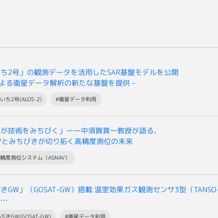
ち2号」の観測データを活用したSAR基盤モデルを公開
Iによる衛星データ解析の新たな基盤を提供 –
いち2号(ALOS-2)
#衛星データ利用
用が技術をみちびく」ーー中須賀真一教授が語る、
AVとみちびきが切り拓く高精度測位の未来
高精度測位システム（ASNAV）
きGW」（GOSAT-GW）搭載 温室効果ガス観測センサ3型（TANSO
の
提供開始について
ぶきGW(GOSAT-GW)
#衛星データ利用