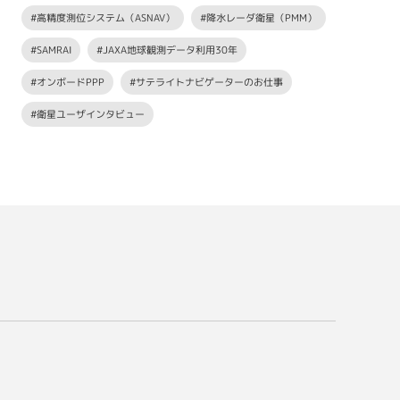
#高精度測位システム（ASNAV）
#降水レーダ衛星（PMM）
#SAMRAI
#JAXA地球観測データ利用30年
#オンボードPPP
#サテライトナビゲーターのお仕事
#衛星ユーザインタビュー