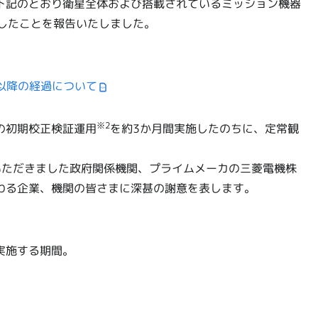
下記のとおり衛星全体および搭載されているミッション機器
したことを報告いたしました。
げ以降の経過について
※2
の初期校正検証運用
を約3か月間実施したのちに、定常観
。
いただきました政府関係機関、プライムメーカの三菱電機株
わる企業、機関の皆さまに深甚の謝意を表します。
実施する期間。