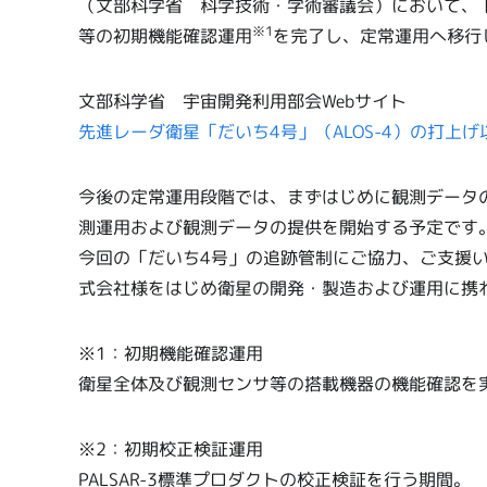
（文部科学省 科学技術・学術審議会）において、
※1
等の初期機能確認運用
を完了し、定常運用へ移行
文部科学省 宇宙開発利用部会Webサイト
先進レーダ衛星「だいち4号」（ALOS-4）の打上
今後の定常運用段階では、まずはじめに観測データ
測運用および観測データの提供を開始する予定です
今回の「だいち4号」の追跡管制にご協力、ご支援
式会社様をはじめ衛星の開発・製造および運用に携
※1：初期機能確認運用
衛星全体及び観測センサ等の搭載機器の機能確認を
※2：初期校正検証運用
PALSAR-3標準プロダクトの校正検証を行う期間。