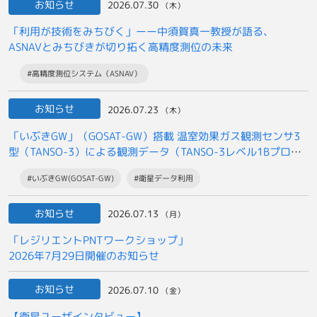
お知らせ
2026.07.30
（木）
「利用が技術をみちびく」ーー中須賀真一教授が語る、
ASNAVとみちびきが切り拓く高精度測位の未来
#高精度測位システム（ASNAV）
お知らせ
2026.07.23
（木）
「いぶきGW」（GOSAT-GW）搭載 温室効果ガス観測センサ3
型（TANSO-3）による観測データ（TANSO-3レベル1Bプロダ
クト）の
#いぶきGW(GOSAT-GW)
#衛星データ利用
一般提供開始について
お知らせ
2026.07.13
（月）
「レジリエントPNTワークショップ」
2026年7月29日開催のお知らせ
お知らせ
2026.07.10
（金）
【衛星ユーザインタビュー】