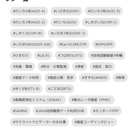
#だいち4号(ALOS-4)
#いぶき(GOSAT)
#だいち3号(ALOS-3)
#だいち2号(ALOS-2)
#だいち(ALOS)
#しきさい(GCOM-C)
#しずく(GCOM-W)
#いぶき2号(GOSAT-2)
#いぶきGW(GOSAT-GW)
#EarthCARE/CPR
#GPM/DPR
#ひまわり
#LUCAS
#つばめ(SLATS)
#技術試験衛星9号機
#気象・環境
#防災・災害監視
#表彰
#協定・協力
#衛星データ利用
#施設公開・見学
#きずな(WINDS)
#教育
#きく8号(ETS-8)
#こだま(DRTS)
#高精度測位システム（ASNAV）
#降水レーダ衛星（PMM）
#SAMRAI
#JAXA地球観測データ利用30年
#オンボードPPP
#サテライトナビゲーターのお仕事
#衛星ユーザインタビュー