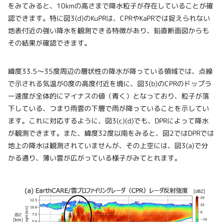
をみてみると、10kmの高さまで降水粒子が存在していることが確
認できます。特に図3(d)のKuPRは、CPRやKaPRでは捉えられない
地表付近の強い降水を観測できる特徴があり、鉛直断面図からも
その結果が確認できます。
緯度33.5～35度周辺の層状性の降水が降っている領域では、点線
で示される気温が0度の高度付近を境に、図3(b)のCPRのドップラ
ー速度が全体的にマイナスの値（青く）となっており、粒子が落
下している、つまり雨雲の下層で雨が降っていることを示してい
ます。これに対応するように、図3(c)(d)でも、DPRによって降水
が観測できます。また、緯度32度以南をみると、図2ではDPRでは
地上の降水は観測されていませんが、その上空には、図3(a)で分
かる通り、薄い雲が広がっている様子がみてとれます。