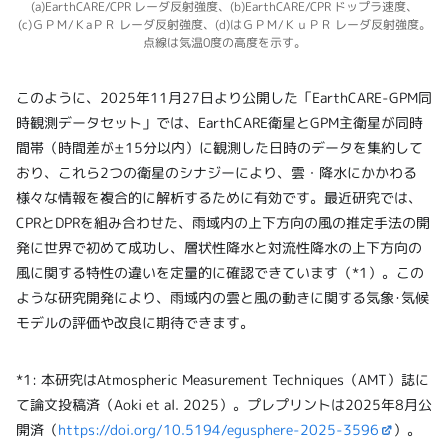
(a)EarthCARE/CPR レーダ反射強度、(b)EarthCARE/CPR ドップラ速度、
(c)ＧＰＭ/ＫaＰＲ レーダ反射強度、(d)はＧＰＭ/ＫｕＰＲ レーダ反射強度。
点線は気温0度の高度を示す。
このように、2025年11月27日より公開した「EarthCARE-GPM同
時観測データセット」では、EarthCARE衛星とGPM主衛星が同時
間帯（時間差が±15分以内）に観測した日時のデータを集約して
おり、これら2つの衛星のシナジーにより、雲・降水にかかわる
様々な情報を複合的に解析するために有効です。最近研究では、
CPRとDPRを組み合わせた、雨域内の上下方向の風の推定手法の開
発に世界で初めて成功し、層状性降水と対流性降水の上下方向の
風に関する特性の違いを定量的に確認できています（*1）。この
ような研究開発により、雨域内の雲と風の動きに関する気象･気候
モデルの評価や改良に期待できます。
*1: 本研究はAtmospheric Measurement Techniques（AMT）誌に
て論文投稿済（Aoki et al. 2025）。プレプリントは2025年8月公
開済（
https://doi.org/10.5194/egusphere-2025-3596
）。