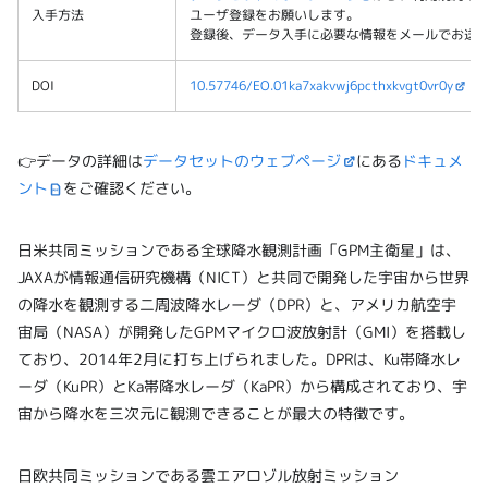
入手方法
ユーザ登録をお願いします。
登録後、データ入手に必要な情報をメールでお送
DOI
10.57746/EO.01ka7xakvwj6pcthxkvgt0vr0y
👉データの詳細は
データセットのウェブページ
にある
ドキュメ
ント
をご確認ください。
日米共同ミッションである全球降水観測計画「GPM主衛星」は、
JAXAが情報通信研究機構（NICT）と共同で開発した宇宙から世界
の降水を観測する二周波降水レーダ（DPR）と、アメリカ航空宇
宙局（NASA）が開発したGPMマイクロ波放射計（GMI）を搭載し
ており、2014年2月に打ち上げられました。DPRは、Ku帯降水レ
ーダ（KuPR）とKa帯降水レーダ（KaPR）から構成されており、宇
宙から降水を三次元に観測できることが最大の特徴です。
日欧共同ミッションである雲エアロゾル放射ミッション