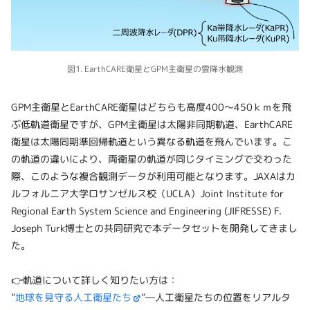
図1. EarthCARE衛星とGPM主衛星の雲降水観測
GPM主衛星とEarthCARE衛星はどちらも高度400～450ｋｍを飛
ぶ低軌道衛星ですが、GPM主衛星は太陽非同期軌道、EarthCARE
衛星は太陽同期準回帰軌道という異なる軌道を飛んでいます。こ
の軌道の違いにより、両衛星の軌道が同じタイミングで交わった
際、このような複合観測データが利用可能となります。JAXAはカ
ルフォルニア大学ロサンゼルス校（UCLA）Joint Institute for
Regional Earth System Science and Engineering (JIFRESSE) F.
Joseph Turk博士との共同研究で本データセットを開発してきまし
た。
👉軌道について詳しく知りたい方は：
”
地球を見守る人工衛星たち
”―人工衛星たちの位置をリアルタ