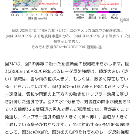
図2. 2025年10月19日7:30（UTC）頃のアメリカ南部での観測結果。
(a)はGPM/DPRによる地表降水量の分布、(b)はGPM/DPRによる降水タイプ分
類を示しており、
それぞれ赤線がEarthCARE/CPRの観測軌道。
図3には、図2の赤線に沿った鉛直断面の観測結果を示します。図
3(a)のEarthCARE/CPRによるレーダ反射強度は、値が大きい（赤
い）領域は、雲や雨の粒が大きい、もしくは、数多く存在してい
ることを示しています。図3(b)のEarthCARE/CPRによるドップラ
ー速度は、雲粒や雨滴の上下方向の動きをドップラー効果に基づ
き計測した速度です。図2の水平分布で、対流性の降水が観測され
ている緯度32.8度周辺の黒丸で囲んだ強雨域では、雲が高くまで
発達し、ドップラー速度の値が大きく（黄～赤）、雲粒が大きく
上昇している様子がわかります。これに対応するGPM/DPRの観測
として、図3(c)のKaPR、図3(d)のKuPRそれぞれのレーダ反射強度