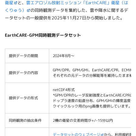
衛星
と、
雲エアロゾル放射ミッション「EarthCARE」衛星（は
くりゅう）
の同時観測データを集約した、雲や降水に関するデ
ータセットの一般提供を2025年11月27日から開始しました。
EarthCARE-GPM同時観測データセット
提供データの期間
2024年8月～
GPM/DPR、GPM/GMI、EarthCARE/CPR、E
提供データの内容
それぞれの元データの分解能等を維持したまま格
netCDF4形式
*GPM/DPRのレーダ反射強度とEarthCARE/CP
提供データの形式
ドップラ速度の鉛直分布、GPM/GMIの輝度温度
クイックルック用のpng画像も提供しています。
同時観測の抽出条件
2機の衛星の交差時間が+/-15分以内
データセットのウェブページ
から、利用規約等