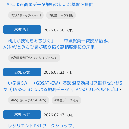
– AIによる衛星データ解析の新たな基盤を提供 –
#だいち2号(ALOS-2)
#衛星データ利用
お知らせ
2026.07.30
（木）
「利用が技術をみちびく」ーー中須賀真一教授が語る、
ASNAVとみちびきが切り拓く高精度測位の未来
#高精度測位システム（ASNAV）
お知らせ
2026.07.23
（木）
「いぶきGW」（GOSAT-GW）搭載 温室効果ガス観測センサ3
型（TANSO-3）による観測データ（TANSO-3レベル1Bプロダ
クト）の
#いぶきGW(GOSAT-GW)
#衛星データ利用
一般提供開始について
お知らせ
2026.07.13
（月）
「レジリエントPNTワークショップ」