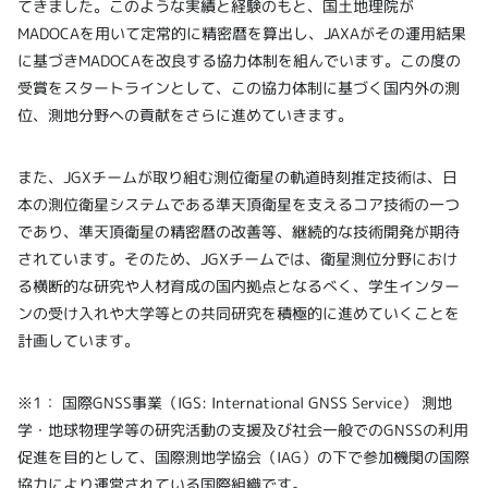
てきました。このような実績と経験のもと、国土地理院が
MADOCAを用いて定常的に精密暦を算出し、JAXAがその運用結果
に基づきMADOCAを改良する協力体制を組んでいます。この度の
受賞をスタートラインとして、この協力体制に基づく国内外の測
位、測地分野への貢献をさらに進めていきます。
また、JGXチームが取り組む測位衛星の軌道時刻推定技術は、日
本の測位衛星システムである準天頂衛星を支えるコア技術の一つ
であり、準天頂衛星の精密暦の改善等、継続的な技術開発が期待
されています。そのため、JGXチームでは、衛星測位分野におけ
る横断的な研究や人材育成の国内拠点となるべく、学生インター
ンの受け入れや大学等との共同研究を積極的に進めていくことを
計画しています。
※1： 国際GNSS事業（IGS: International GNSS Service） 測地
学・地球物理学等の研究活動の支援及び社会一般でのGNSSの利用
促進を目的として、国際測地学協会（IAG）の下で参加機関の国際
協力により運営されている国際組織です。