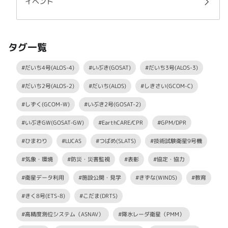
イベント
タグ一覧
#だいち4号(ALOS-4)
#いぶき(GOSAT)
#だいち3号(ALOS-3)
#だいち2号(ALOS-2)
#だいち(ALOS)
#しきさい(GCOM-C)
#しずく(GCOM-W)
#いぶき2号(GOSAT-2)
#いぶきGW(GOSAT-GW)
#EarthCARE/CPR
#GPM/DPR
#ひまわり
#LUCAS
#つばめ(SLATS)
#技術試験衛星9号機
#気象・環境
#防災・災害監視
#表彰
#協定・協力
#衛星データ利用
#施設公開・見学
#きずな(WINDS)
#教育
#きく8号(ETS-8)
#こだま(DRTS)
#高精度測位システム（ASNAV）
#降水レーダ衛星（PMM）