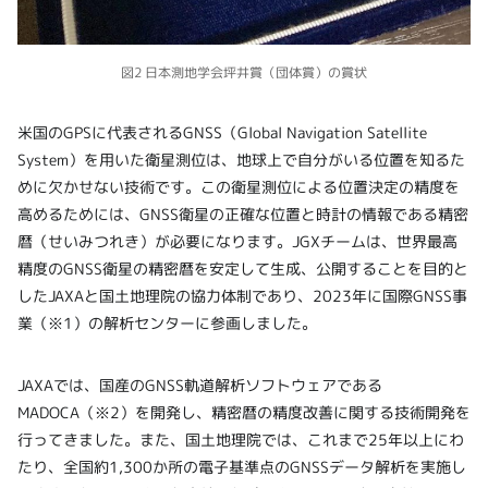
図2 日本測地学会坪井賞（団体賞）の賞状
米国のGPSに代表されるGNSS（Global Navigation Satellite
System）を用いた衛星測位は、地球上で自分がいる位置を知るた
めに欠かせない技術です。この衛星測位による位置決定の精度を
高めるためには、GNSS衛星の正確な位置と時計の情報である精密
暦（せいみつれき）が必要になります。JGXチームは、世界最高
精度のGNSS衛星の精密暦を安定して生成、公開することを目的と
したJAXAと国土地理院の協力体制であり、2023年に国際GNSS事
業（※1）の解析センターに参画しました。
JAXAでは、国産のGNSS軌道解析ソフトウェアである
MADOCA（※2）を開発し、精密暦の精度改善に関する技術開発を
行ってきました。また、国土地理院では、これまで25年以上にわ
たり、全国約1,300か所の電子基準点のGNSSデータ解析を実施し