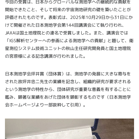
今回の受賞は、日本からグローバルな測地学への継続的な貢献を
開始できたこと、そして将来の宇宙測地研究の礎を築いたことが
評価されたものです。表彰式は、2025年10月29日から31日にか
けて開催された日本測地学会第144回講演会にて執り行われ、
JAXAは国土地理院との連名で受賞しました。また、講演会では
「IGS解析センターへの参画による測地学への貢献」と題して、衛
星測位システム技術ユニットの秋山主任研究開発員と国土地理院
の宮原様による記念講演が行われました。
日本測地学会坪井賞（団体賞）は、測地学の発展に大きな寄与を
された故坪井忠二先生の業績を記念し、組織的研究が要求される
という測地学の特性から、団体研究が重要な意義を有することに
鑑み、顕著な業績をあげた団体を顕彰するものです（日本測地学
会ホームページより一部抜粋して引用）。