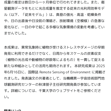
成量の推定は数日から一ヶ月単位で行われてきました。また、衛
星観測データをもとに光合成量を推定する従来の光利用効率モデ
ル（以下、「従来モデル」）は、真昼の強光・高温・乾燥条件
や、日の出直後や日没前の薄暗さ、放射環境（空模様）の急激な
変化など、一日の中で起こる多様な気象環境の変動を考慮してい
ませんでした。
本成果は、異常気象時に植物が受けるストレスやダメージの早期
発見に利用できるだけでなく、日周から年スケールの炭素収支
（植物の光合成や動植物の呼吸等によるもの）を一貫して捉える
新たな枠組みとしての活用も期待されます。 本研究成果は 2025
年6月16日に、国際誌 Remote Sensing of Environment に掲載さ
れました。発表論文の共著者として、当機構第一宇宙技術部門地
球観測研究センターの秋津朋子主任研究開発員が参加していま
す。詳細については、千葉大学のウェブサイトをご参照くださ
い。
関連リンク