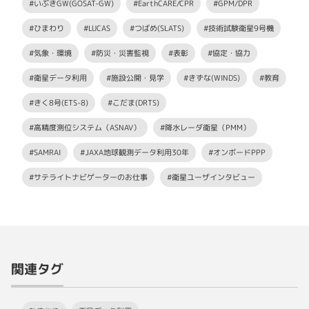
#いぶきGW(GOSAT-GW)
#EarthCARE/CPR
#GPM/DPR
#ひまわり
#LUCAS
#つばめ(SLATS)
#技術試験衛星9号機
#気象・環境
#防災・災害監視
#表彰
#協定・協力
#衛星データ利用
#施設公開・見学
#きずな(WINDS)
#教育
#きく8号(ETS-8)
#こだま(DRTS)
#高精度測位システム（ASNAV）
#降水レーダ衛星（PMM）
#SAMRAI
#JAXA地球観測データ利用30年
#オンボードPPP
#サテライトナビゲーターのお仕事
#衛星ユーザインタビュー
関連タグ