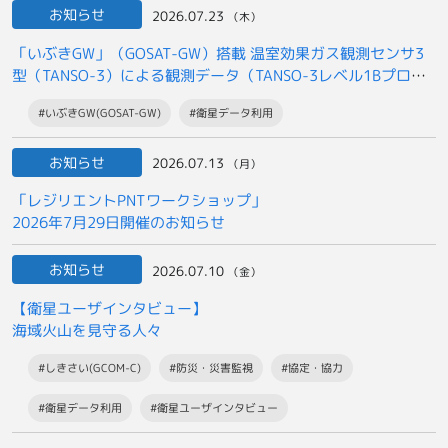
お知らせ
2026.07.23
（木）
「いぶきGW」（GOSAT-GW）搭載 温室効果ガス観測センサ3
型（TANSO-3）による観測データ（TANSO-3レベル1Bプロダ
クト）の
#いぶきGW(GOSAT-GW)
#衛星データ利用
一般提供開始について
お知らせ
2026.07.13
（月）
「レジリエントPNTワークショップ」
2026年7月29日開催のお知らせ
お知らせ
2026.07.10
（金）
【衛星ユーザインタビュー】
海域火山を見守る人々
#しきさい(GCOM-C)
#防災・災害監視
#協定・協力
#衛星データ利用
#衛星ユーザインタビュー