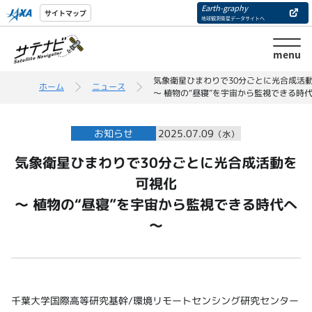
Earth-graphy
サイトマップ
地球観測衛星データサイトへ
menu
気象衛星ひまわりで30分ごとに光合成活
ホーム
ニュース
～ 植物の“昼寝”を宇宙から監視できる時
お知らせ
2025.07.09
（水）
気象衛星ひまわりで30分ごとに光合成活動を
可視化
～ 植物の“昼寝”を宇宙から監視できる時代へ
～
千葉大学国際高等研究基幹/環境リモートセンシング研究センター