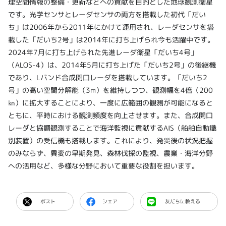
理空間情報の整備・更新などへの貢献を目的とした地球観測衛星
です。光学センサとレーダセンサの両方を搭載した初代「だい
ち」は2006年から2011年にかけて運用され、レーダセンサを搭
載した「だいち2号」は2014年に打ち上げられ今も活躍中です。
2024年7月に打ち上げられた先進レーダ衛星「だいち4号」
（ALOS-4）は、2014年5月に打ち上げた「だいち2号」の後継機
であり、Lバンド合成開口レーダを搭載しています。「だいち2
号」の高い空間分解能（3m）を維持しつつ、観測幅を4倍（200
㎞）に拡大することにより、一度に広範囲の観測が可能になると
ともに、平時における観測頻度を向上させます。また、合成開口
レーダと協調観測することで海洋監視に貢献するAIS（船舶自動識
別装置）の受信機も搭載します。これにより、発災後の状況把握
のみならず、異変の早期発見、森林伐採の監視、農業・海洋分野
への活用など、多様な分野において重要な役割を担います。
ポスト
シェア
友だちに教える