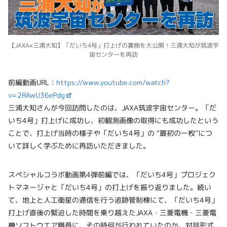
【JAXA×三浦大知】「だいち4号」打上げの裏側を大公開！三浦大知が筑波宇
宙センターを再訪
前編動画URL：
https://www.youtube.com/watch?
v=2RAwU36ePdg
三浦大知さんが今回訪問したのは、JAXA筑波宇宙センター。「だ
いち4号」打上げに成功し、初観測画像の取得にも成功したという
ことで、打上げ当時の様子や「だいち4号」の “最初の一枚”につ
いて詳しく学ぶために再訪いただきました。
スペシャルコラボ動画第4弾前編では、「だいち4号」プロジェク
トマネージャと「だいち4号」の打上げを振り返りました。続い
て、地上と人工衛星の通信を行う追跡管制棟にて、「だいち4号」
打上げ直後の緊迫した時間を乗り越えたJAXA・三菱電機・三菱電
機ソフトウエア職員に、その時何が行われていたのか、対談形式