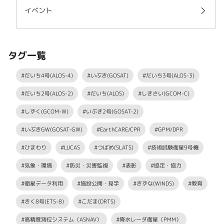
イベント
タグ一覧
#だいち4号(ALOS-4)
#いぶき(GOSAT)
#だいち3号(ALOS-3)
#だいち2号(ALOS-2)
#だいち(ALOS)
#しきさい(GCOM-C)
#しずく(GCOM-W)
#いぶき2号(GOSAT-2)
#いぶきGW(GOSAT-GW)
#EarthCARE/CPR
#GPM/DPR
#ひまわり
#LUCAS
#つばめ(SLATS)
#技術試験衛星9号機
#気象・環境
#防災・災害監視
#表彰
#協定・協力
#衛星データ利用
#施設公開・見学
#きずな(WINDS)
#教育
#きく8号(ETS-8)
#こだま(DRTS)
#高精度測位システム（ASNAV）
#降水レーダ衛星（PMM）