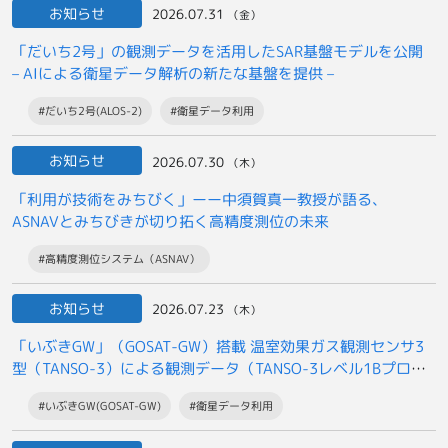
お知らせ
2026.07.31
（金）
「だいち2号」の観測データを活用したSAR基盤モデルを公開
– AIによる衛星データ解析の新たな基盤を提供 –
#だいち2号(ALOS-2)
#衛星データ利用
お知らせ
2026.07.30
（木）
「利用が技術をみちびく」ーー中須賀真一教授が語る、
ASNAVとみちびきが切り拓く高精度測位の未来
#高精度測位システム（ASNAV）
お知らせ
2026.07.23
（木）
「いぶきGW」（GOSAT-GW）搭載 温室効果ガス観測センサ3
型（TANSO-3）による観測データ（TANSO-3レベル1Bプロダ
クト）の
#いぶきGW(GOSAT-GW)
#衛星データ利用
一般提供開始について