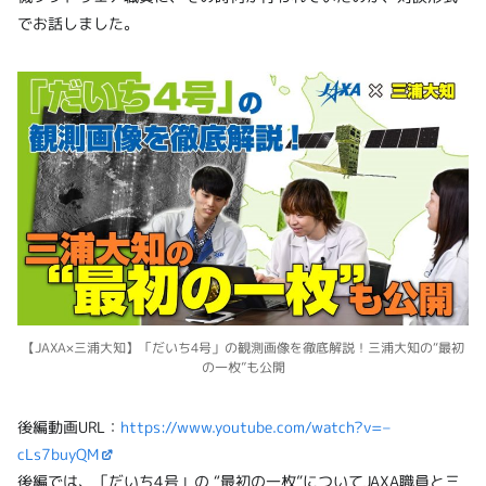
でお話しました。
【JAXA×三浦大知】「だいち4号」の観測画像を徹底解説！三浦大知の“最初
の一枚”も公開
後編動画URL：
https://www.youtube.com/watch?v=–
cLs7buyQM
後編では、「だいち4号」の “最初の一枚”についてJAXA職員と三