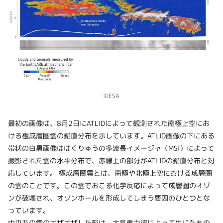
©ESA
最初の画像は、8月2日にATLIDによって観測された南極上空にお
ける極成層圏雲の鉛直分布を示しています。ATLID画像の下にある
帯状の白黒画像ははくりゅうの多波長イメージャ（MSI）によって
撮影された雲の水平分布で、赤線上の部分がATLIDの鉛直分布と対
応しています。 極成層圏雲とは、南極や北極上空における成層圏
の雲のことです。この雲でおこる化学反応によって成層圏のオゾ
ンが破壊され、オゾンホールを形成してしまう要因のひとつとな
っています。
中央右の雲のギザギザした形は、大気重力波によって生じたもの