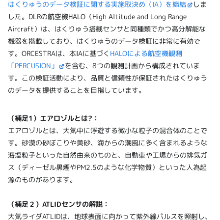
はくりゅうのデータ検証に関する実施取決め（IA）を締結
しま
した。DLRの航空機HALO（High Altitude and Long Range
Aircraft）は、はくりゅう搭載センサと同種類でかつ高分解能な
機器を搭載しており、はくりゅうのデータ検証に非常に有効で
す。ORCESTRAは、本IAに基づく
HALOによる航空機観測
「PERCUSION」
を含む、8つの観測計画から構成されていま
す。この検証活動により、品質と信頼性が保証されたはくりゅう
のデータを提供することを目指しています。
（補足1）エアロゾルとは?：
エアロゾルとは、大気中に浮遊する微小な粒子の混合体のことで
す。砂漠の砂ぼこりや黄砂、海からの潮風に多く含まれるような
海塩粒子といった自然由来のものと、自動車や工場からの排気ガ
ス（ディーゼル黒煙やPM2.5のような化学物質）といった人為起
源のものがあります。
（補足２）ATLIDセンサの解説：
大気ライダATLIDは、地球表面に向かって紫外線パルスを照射し、