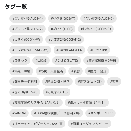
タグ一覧
#だいち4号(ALOS-4)
#いぶき(GOSAT)
#だいち3号(ALOS-3)
#だいち2号(ALOS-2)
#だいち(ALOS)
#しきさい(GCOM-C)
#しずく(GCOM-W)
#いぶき2号(GOSAT-2)
#いぶきGW(GOSAT-GW)
#EarthCARE/CPR
#GPM/DPR
#ひまわり
#LUCAS
#つばめ(SLATS)
#技術試験衛星9号機
#気象・環境
#防災・災害監視
#表彰
#協定・協力
#衛星データ利用
#施設公開・見学
#きずな(WINDS)
#教育
#きく8号(ETS-8)
#こだま(DRTS)
#高精度測位システム（ASNAV）
#降水レーダ衛星（PMM）
#SAMRAI
#JAXA地球観測データ利用30年
#オンボードPPP
#サテライトナビゲーターのお仕事
#衛星ユーザインタビュー