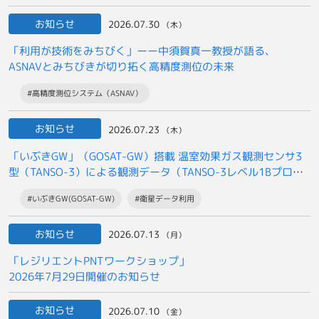
お知らせ
2026.07.30
（木）
「利用が技術をみちびく」ーー中須賀真一教授が語る、
ASNAVとみちびきが切り拓く高精度測位の未来
#高精度測位システム（ASNAV）
お知らせ
2026.07.23
（木）
「いぶきGW」（GOSAT-GW）搭載 温室効果ガス観測センサ3
型（TANSO-3）による観測データ（TANSO-3レベル1Bプロダ
クト）の
#いぶきGW(GOSAT-GW)
#衛星データ利用
一般提供開始について
お知らせ
2026.07.13
（月）
「レジリエントPNTワークショップ」
2026年7月29日開催のお知らせ
お知らせ
2026.07.10
（金）