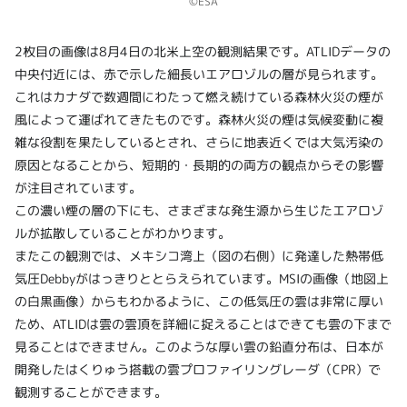
©ESA
2枚目の画像は8月4日の北米上空の観測結果です。ATLIDデータの
中央付近には、赤で示した細長いエアロゾルの層が見られます。
これはカナダで数週間にわたって燃え続けている森林火災の煙が
風によって運ばれてきたものです。森林火災の煙は気候変動に複
雑な役割を果たしているとされ、さらに地表近くでは大気汚染の
原因となることから、短期的・長期的の両方の観点からその影響
が注目されています。
この濃い煙の層の下にも、さまざまな発生源から生じたエアロゾ
ルが拡散していることがわかります。
またこの観測では、メキシコ湾上（図の右側）に発達した熱帯低
気圧Debbyがはっきりととらえられています。MSIの画像（地図上
の白黒画像）からもわかるように、この低気圧の雲は非常に厚い
ため、ATLIDは雲の雲頂を詳細に捉えることはできても雲の下まで
見ることはできません。このような厚い雲の鉛直分布は、日本が
開発したはくりゅう搭載の雲プロファイリングレーダ（CPR）で
観測することができます。