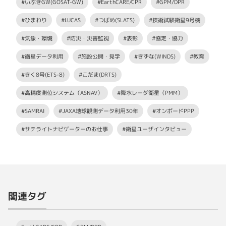
#いぶきGW(GOSAT-GW)
#EarthCARE/CPR
#GPM/DPR
#ひまわり
#LUCAS
#つばめ(SLATS)
#技術試験衛星9号機
#気象・環境
#防災・災害監視
#表彰
#協定・協力
#衛星データ利用
#施設公開・見学
#きずな(WINDS)
#教育
#きく8号(ETS-8)
#こだま(DRTS)
#高精度測位システム（ASNAV）
#降水レーダ衛星（PMM）
#SAMRAI
#JAXA地球観測データ利用30年
#オンボードPPP
#サテライトナビゲーターのお仕事
#衛星ユーザインタビュー
関連タグ