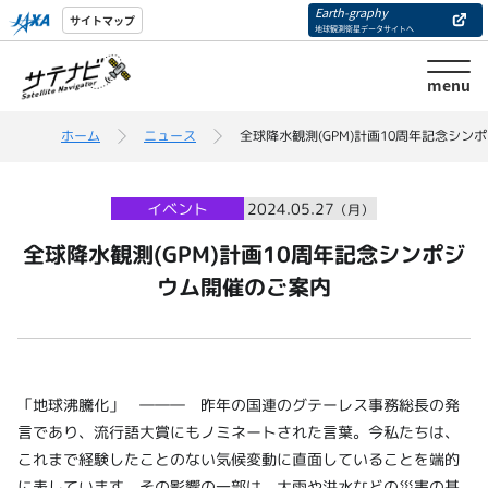
Earth-graphy
サイトマップ
地球観測衛星データサイトへ
menu
ホーム
ニュース
全球降水観測(GPM)計画10周年記念シン
イベント
2024.05.27
（月）
全球降水観測(GPM)計画10周年記念シンポジ
ウム開催のご案内
「地球沸騰化」 ――― 昨年の国連のグテーレス事務総長の発
言であり、流行語大賞にもノミネートされた言葉。今私たちは、
これまで経験したことのない気候変動に直面していることを端的
に表しています。その影響の一部は、大雨や洪水などの災害の甚