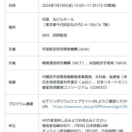
日時
2024年7月19日(金) 13:00～17:30 (12:30開場)
対面 丸ビルホール
（東京都千代田区丸の内2-4-1丸ビル 7階）
場所
WEB 同時配信
主催
宇宙航空研究開発機構 (JAXA)
共催
情報通信研究機構（NICT）、米国航空宇宙局（NASA）
内閣府宇宙開発戦略推進事務局、文科省、総務省（申請
後援
日本地球惑星科学連合（JpGU）、日本リモートセンシ
衛星地球観測コンソーシアム（CONSEO）
以下シンポジウムウェブサイトURLよりご確認ください
プログラム概要
URL
https://www.eorc.jaxa.jp/GPM/event/gpm10th/
HPの参加申し込みよりお申込みください
申込
現地参加締め切り：7月9日 日本時間24時
オンライン参加締め切り：7月19日 日本時間12時