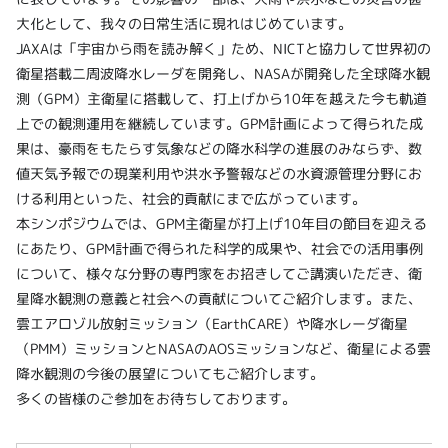
大化として、我々の日常生活に現れはじめています。
JAXAは「宇宙から雨を読み解く」ため、NICTと協力して世界初の
衛星搭載二周波降水レーダを開発し、NASAが開発した全球降水観
測（GPM）主衛星に搭載して、打上げから10年を越えた今も軌道
上での観測運用を継続しています。GPM計画によって得られた成
果は、豪雨をもたらす気象などの降水科学の進展のみならず、数
値天気予報での現業利用や洪水予警報などの水資源管理分野にお
ける利用といった、社会的貢献にまで広がっています。
本シンポジウムでは、GPM主衛星が打上げ10年目の節目を迎える
にあたり、GPM計画で得られた科学的成果や、社会での活用事例
について、様々な分野の専門家をお招きしてご講演いただき、衛
星降水観測の意義と社会への貢献についてご紹介します。また、
雲エアロゾル放射ミッション（EarthCARE）や降水レーダ衛星
（PMM）ミッションとNASAのAOSミッションなど、衛星による雲
降水観測の今後の展望についてもご紹介します。
多くの皆様のご参加をお待ちしております。