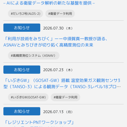
– AIによる衛星データ解析の新たな基盤を提供 –
#だいち2号(ALOS-2)
#衛星データ利用
お知らせ
2026.07.30
（木）
「利用が技術をみちびく」ーー中須賀真一教授が語る、
ASNAVとみちびきが切り拓く高精度測位の未来
#高精度測位システム（ASNAV）
お知らせ
2026.07.23
（木）
「いぶきGW」（GOSAT-GW）搭載 温室効果ガス観測センサ3
型（TANSO-3）による観測データ（TANSO-3レベル1Bプロダ
クト）の
#いぶきGW(GOSAT-GW)
#衛星データ利用
一般提供開始について
お知らせ
2026.07.13
（月）
「レジリエントPNTワークショップ」