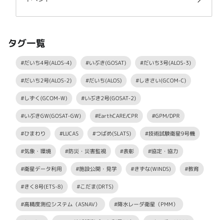
タグ一覧
#だいち4号(ALOS-4)
#いぶき(GOSAT)
#だいち3号(ALOS-3)
#だいち2号(ALOS-2)
#だいち(ALOS)
#しきさい(GCOM-C)
#しずく(GCOM-W)
#いぶき2号(GOSAT-2)
#いぶきGW(GOSAT-GW)
#EarthCARE/CPR
#GPM/DPR
#ひまわり
#LUCAS
#つばめ(SLATS)
#技術試験衛星9号機
#気象・環境
#防災・災害監視
#表彰
#協定・協力
#衛星データ利用
#施設公開・見学
#きずな(WINDS)
#教育
#きく8号(ETS-8)
#こだま(DRTS)
#高精度測位システム（ASNAV）
#降水レーダ衛星（PMM）