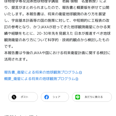
球物理学専攻流体地球物理学講座 岩崎 俊樹 名誉教授）によ
り、提言がまとめられましたので、報告書と概要版を併せて公開
いたします。本報告書は、将来の衛星地球観測のあり方を展望
し、宇宙基本計画等の国の施策に対して、中短期的に工程表の改
訂の参考となり、かつJAXAが担ってきた地球観測衛星にかかる実
績や経験をもとに、20-30年先を見据えた 日本が推進すべき地球
観測衛星のあり方について科学的・技術的観点から検討したもの
です。
本報告書は今後のJAXAや国における将来衛星計画に関する検討に
活用されます。
報告書_衛星による将来の地球観測プログラム
概要_衛星による将来の地球観測プログラム
ポスト
シェア
友だちに教える