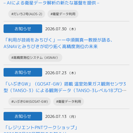
– AIによる衛星データ解析の新たな基盤を提供 –
#だいち2号(ALOS-2)
#衛星データ利用
お知らせ
2026.07.30
（木）
「利用が技術をみちびく」ーー中須賀真一教授が語る、
ASNAVとみちびきが切り拓く高精度測位の未来
#高精度測位システム（ASNAV）
お知らせ
2026.07.23
（木）
「いぶきGW」（GOSAT-GW）搭載 温室効果ガス観測センサ3
型（TANSO-3）による観測データ（TANSO-3レベル1Bプロダ
クト）の
#いぶきGW(GOSAT-GW)
#衛星データ利用
一般提供開始について
お知らせ
2026.07.13
（月）
「レジリエントPNTワークショップ」