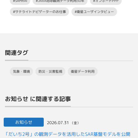
#SAMRAI
#JAXA地球観測データ利用30年
#オンボードPPP
#サテライトナビゲーターのお仕事
#衛星ユーザインタビュー
関連タグ
気象・環境
防災・災害監視
衛星データ利用
お知らせ に関連する記事
お知らせ
2026.07.31
（金）
「だいち2号」の観測データを活用したSAR基盤モデルを公開