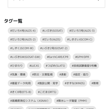
タグ一覧
#だいち4号(ALOS-4)
#いぶき(GOSAT)
#だいち3号(ALOS-3)
#だいち2号(ALOS-2)
#だいち(ALOS)
#しきさい(GCOM-C)
#しずく(GCOM-W)
#いぶき2号(GOSAT-2)
#いぶきGW(GOSAT-GW)
#EarthCARE/CPR
#GPM/DPR
#ひまわり
#LUCAS
#つばめ(SLATS)
#技術試験衛星9号機
#気象・環境
#防災・災害監視
#表彰
#協定・協力
#衛星データ利用
#施設公開・見学
#きずな(WINDS)
#教育
#きく8号(ETS-8)
#こだま(DRTS)
#高精度測位システム（ASNAV）
#降水レーダ衛星（PMM）