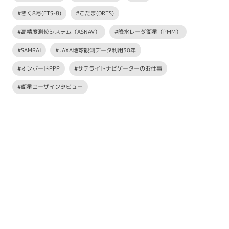
#きく8号(ETS-8)
#こだま(DRTS)
#高精度測位システム（ASNAV）
#降水レーダ衛星（PMM）
#SAMRAI
#JAXA地球観測データ利用30年
#オンボードPPP
#サテライトナビゲーターのお仕事
#衛星ユーザインタビュー