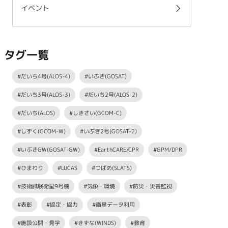
イベント
タグ一覧
#だいち4号(ALOS-4)
#いぶき(GOSAT)
#だいち3号(ALOS-3)
#だいち2号(ALOS-2)
#だいち(ALOS)
#しきさい(GCOM-C)
#しずく(GCOM-W)
#いぶき2号(GOSAT-2)
#いぶきGW(GOSAT-GW)
#EarthCARE/CPR
#GPM/DPR
#ひまわり
#LUCAS
#つばめ(SLATS)
#技術試験衛星9号機
#気象・環境
#防災・災害監視
#表彰
#協定・協力
#衛星データ利用
#施設公開・見学
#きずな(WINDS)
#教育