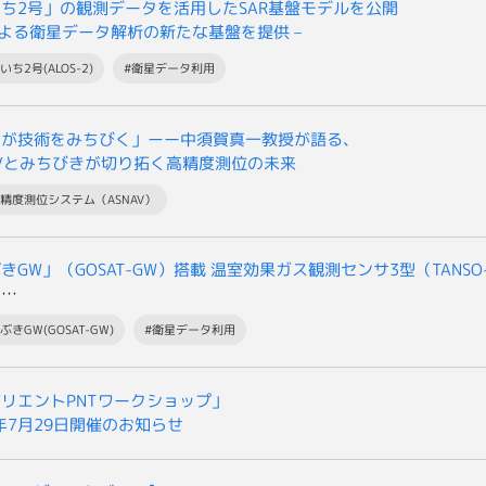
ち2号」の観測データを活用したSAR基盤モデルを公開
Iによる衛星データ解析の新たな基盤を提供 –
いち2号(ALOS-2)
#衛星データ利用
用が技術をみちびく」ーー中須賀真一教授が語る、
AVとみちびきが切り拓く高精度測位の未来
高精度測位システム（ASNAV）
きGW」（GOSAT-GW）搭載 温室効果ガス観測センサ3型（TANSO
の
提供開始について
ぶきGW(GOSAT-GW)
#衛星データ利用
リエントPNTワークショップ」
6年7月29日開催のお知らせ