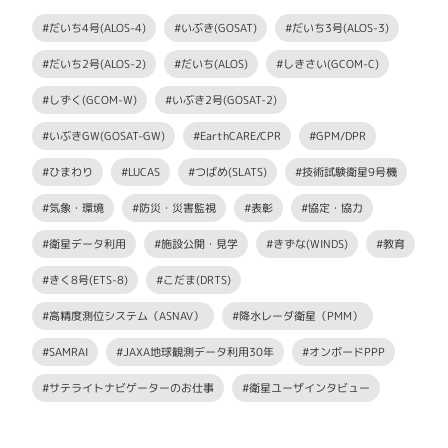
#だいち4号(ALOS-4)
#いぶき(GOSAT)
#だいち3号(ALOS-3)
#だいち2号(ALOS-2)
#だいち(ALOS)
#しきさい(GCOM-C)
#しずく(GCOM-W)
#いぶき2号(GOSAT-2)
#いぶきGW(GOSAT-GW)
#EarthCARE/CPR
#GPM/DPR
#ひまわり
#LUCAS
#つばめ(SLATS)
#技術試験衛星9号機
#気象・環境
#防災・災害監視
#表彰
#協定・協力
#衛星データ利用
#施設公開・見学
#きずな(WINDS)
#教育
#きく8号(ETS-8)
#こだま(DRTS)
#高精度測位システム（ASNAV）
#降水レーダ衛星（PMM）
#SAMRAI
#JAXA地球観測データ利用30年
#オンボードPPP
#サテライトナビゲーターのお仕事
#衛星ユーザインタビュー