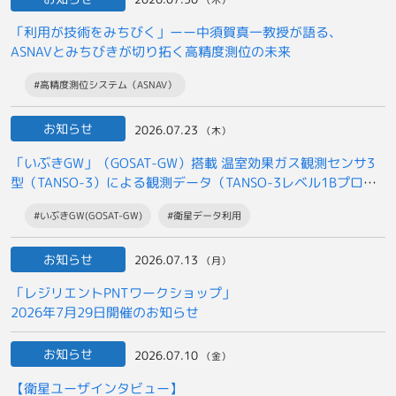
（木）
「利用が技術をみちびく」ーー中須賀真一教授が語る、
ASNAVとみちびきが切り拓く高精度測位の未来
#高精度測位システム（ASNAV）
お知らせ
2026.07.23
（木）
「いぶきGW」（GOSAT-GW）搭載 温室効果ガス観測センサ3
型（TANSO-3）による観測データ（TANSO-3レベル1Bプロダ
クト）の
#いぶきGW(GOSAT-GW)
#衛星データ利用
一般提供開始について
お知らせ
2026.07.13
（月）
「レジリエントPNTワークショップ」
2026年7月29日開催のお知らせ
お知らせ
2026.07.10
（金）
【衛星ユーザインタビュー】