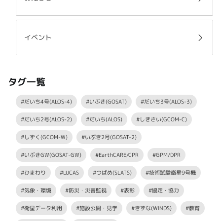
イベント
タグ一覧
#だいち4号(ALOS-4)
#いぶき(GOSAT)
#だいち3号(ALOS-3)
#だいち2号(ALOS-2)
#だいち(ALOS)
#しきさい(GCOM-C)
#しずく(GCOM-W)
#いぶき2号(GOSAT-2)
#いぶきGW(GOSAT-GW)
#EarthCARE/CPR
#GPM/DPR
#ひまわり
#LUCAS
#つばめ(SLATS)
#技術試験衛星9号機
#気象・環境
#防災・災害監視
#表彰
#協定・協力
#衛星データ利用
#施設公開・見学
#きずな(WINDS)
#教育