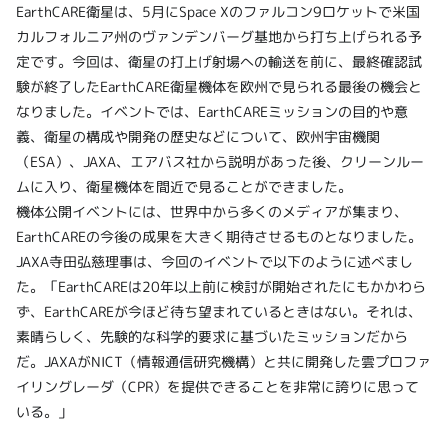
EarthCARE衛星は、5月にSpace Xのファルコン9ロケットで米国
カルフォルニア州のヴァンデンバーグ基地から打ち上げられる予
定です。今回は、衛星の打上げ射場への輸送を前に、最終確認試
験が終了したEarthCARE衛星機体を欧州で見られる最後の機会と
なりました。イベントでは、EarthCAREミッションの目的や意
義、衛星の構成や開発の歴史などについて、欧州宇宙機関
（ESA）、JAXA、エアバス社から説明があった後、クリーンルー
ムに入り、衛星機体を間近で見ることができました。
機体公開イベントには、世界中から多くのメディアが集まり、
EarthCAREの今後の成果を大きく期待させるものとなりました。
JAXA寺田弘慈理事は、今回のイベントで以下のように述べまし
た。「EarthCAREは20年以上前に検討が開始されたにもかかわら
ず、EarthCAREが今ほど待ち望まれているときはない。それは、
素晴らしく、先験的な科学的要求に基づいたミッションだから
だ。JAXAがNICT（情報通信研究機構）と共に開発した雲プロファ
イリングレーダ（CPR）を提供できることを非常に誇りに思って
いる。」