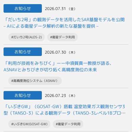
お知らせ
2026.07.31
（金）
「だいち2号」の観測データを活用したSAR基盤モデルを公開
– AIによる衛星データ解析の新たな基盤を提供 –
#だいち2号(ALOS-2)
#衛星データ利用
お知らせ
2026.07.30
（木）
「利用が技術をみちびく」ーー中須賀真一教授が語る、
ASNAVとみちびきが切り拓く高精度測位の未来
#高精度測位システム（ASNAV）
お知らせ
2026.07.23
（木）
「いぶきGW」（GOSAT-GW）搭載 温室効果ガス観測センサ3
型（TANSO-3）による観測データ（TANSO-3レベル1Bプロダ
クト）の
#いぶきGW(GOSAT-GW)
#衛星データ利用
一般提供開始について