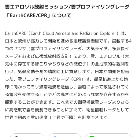
雲エアロゾル放射ミッション/雲プロファイリングレーダ
「EarthCARE/CPR」について
EarthCARE（Earth Cloud Aerosol and Radiation Explorer）は、
日本と欧州が協力して開発を進める地球観測衛星です。搭載する4
つのセンサ（雲プロファイリングレーダ、大気ライダ、多波長イ
メージャおよび広帯域放射収支計）により、雲、エアロゾル（大
気中に存在するほこりやちりなどの微粒子）の全地球的な観測を
行い、気候変動予測の精度向上に貢献します。日本が開発を担当
した、雲プロファイリングレーダ（CPR）は、衛星軌道上から地
球に向かってミリ波帯電波を送信し、雲粒によって散乱されてく
る電波を受信することでどの高さにどのような雲が存在するかを
観測することができます。これまでの衛星搭載雲レーダよりさら
に高感度で雲を観測できることに加えて、衛星搭載レーダとして
世界で初めて雲の速度（上昇や下降）を計測できます。