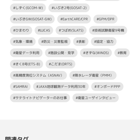
#しずく(GCOM-W)
#いぶき2号(GOSAT-2)
#いぶきGW(GOSAT-GW)
#EarthCARE/CPR
#GPM/DPR
#ひまわり
#LUCAS
#つばめ(SLATS)
#技術試験衛星9号機
#気象・環境
#防災・災害監視
#表彰
#協定・協力
#衛星データ利用
#施設公開・見学
#きずな(WINDS)
#教育
#きく8号(ETS-8)
#こだま(DRTS)
#高精度測位システム（ASNAV）
#降水レーダ衛星（PMM）
#SAMRAI
#JAXA地球観測データ利用30年
#オンボードPPP
#サテライトナビゲーターのお仕事
#衛星ユーザインタビュー
関連タグ