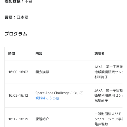
参加登録：
不要
言語：
日本語
プログラム
時間
内容
説明者
JAXA 第一宇宙技
16:00-16:02
開会挨拶
地球観測研究センタ
杉田尚子
JAXA 第一宇宙技
Space Apps Challengeについて
16:02-16:12
衛星利用運用センタ
資料はこちら
松尾尚子
一般財団法人リモー
16:12-16:35
課題紹介
ソリューション事業
亀井雅敏