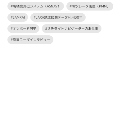
#高精度測位システム（ASNAV）
#降水レーダ衛星（PMM）
#SAMRAI
#JAXA地球観測データ利用30年
#オンボードPPP
#サテライトナビゲーターのお仕事
#衛星ユーザインタビュー