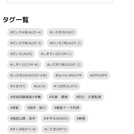
タグ一覧
#だいち4号(ALOS-4)
#いぶき(GOSAT)
#だいち3号(ALOS-3)
#だいち2号(ALOS-2)
#だいち(ALOS)
#しきさい(GCOM-C)
#しずく(GCOM-W)
#いぶき2号(GOSAT-2)
#いぶきGW(GOSAT-GW)
#EarthCARE/CPR
#GPM/DPR
#ひまわり
#LUCAS
#つばめ(SLATS)
#技術試験衛星9号機
#気象・環境
#防災・災害監視
#表彰
#協定・協力
#衛星データ利用
#施設公開・見学
#きずな(WINDS)
#教育
#きく8号(ETS-8)
#こだま(DRTS)