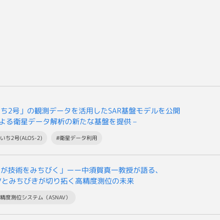
ち2号」の観測データを活用したSAR基盤モデルを公開
Iによる衛星データ解析の新たな基盤を提供 –
いち2号(ALOS-2)
#衛星データ利用
用が技術をみちびく」ーー中須賀真一教授が語る、
AVとみちびきが切り拓く高精度測位の未来
高精度測位システム（ASNAV）