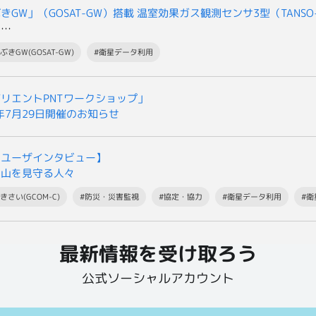
きGW」（GOSAT-GW）搭載 温室効果ガス観測センサ3型（TANSO
の
提供開始について
ぶきGW(GOSAT-GW)
#衛星データ利用
リエントPNTワークショップ」
6年7月29日開催のお知らせ
星ユーザインタビュー】
火山を見守る人々
きさい(GCOM-C)
#防災・災害監視
#協定・協力
#衛星データ利用
#
最新情報を受け取ろう
公式ソーシャルアカウント