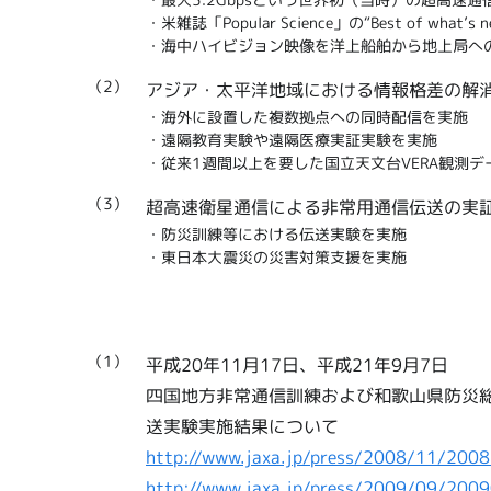
・米雑誌「Popular Science」の“Best of what
・海中ハイビジョン映像を洋上船舶から地上局へ
（2）
アジア・太平洋地域における情報格差の解
・海外に設置した複数拠点への同時配信を実施
・遠隔教育実験や遠隔医療実証実験を実施
・従来1週間以上を要した国立天文台VERA観測
（3）
超高速衛星通信による非常用通信伝送の実
・防災訓練等における伝送実験を実施
・東日本大震災の災害対策支援を実施
（1）
平成20年11月17日、平成21年9月7日
四国地方非常通信訓練および和歌山県防災総
送実験実施結果について
http://www.jaxa.jp/press/2008/11/200
http://www.jaxa.jp/press/2009/09/200