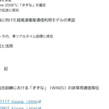
’s new 2008”に「きずな」が選定
の伝送に成功
消に向けた超高速衛星通信利用モデルの実証
データの、準リアルタイム処理に成功
証と活用
記
合訓練における「きずな」（WINDS）の非常用通信等伝
81117_kizuna_j.html
90907_kizuna_j.html