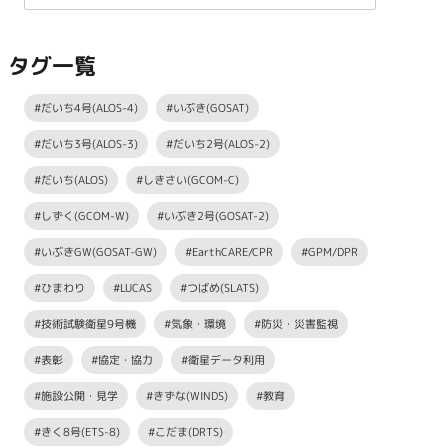
タグ一覧
#だいち4号(ALOS-4)
#いぶき(GOSAT)
#だいち3号(ALOS-3)
#だいち2号(ALOS-2)
#だいち(ALOS)
#しきさい(GCOM-C)
#しずく(GCOM-W)
#いぶき2号(GOSAT-2)
#いぶきGW(GOSAT-GW)
#EarthCARE/CPR
#GPM/DPR
#ひまわり
#LUCAS
#つばめ(SLATS)
#技術試験衛星9号機
#気象・環境
#防災・災害監視
#表彰
#協定・協力
#衛星データ利用
#施設公開・見学
#きずな(WINDS)
#教育
#きく8号(ETS-8)
#こだま(DRTS)