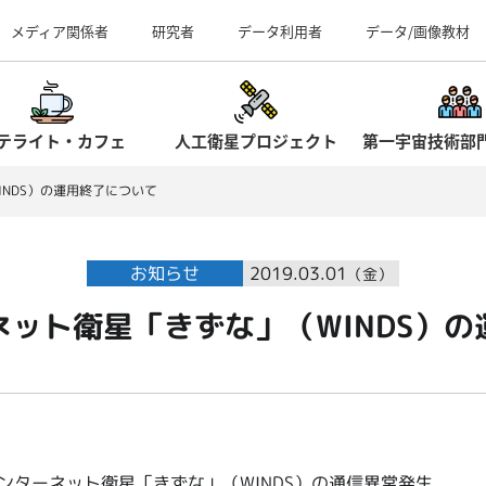
事業所（見学案内）
メディア関係者
研究者
データ利用者
データ/画像教材
テライト・カフェ
人工衛星プロジェクト
第一宇宙技術部
NDS）の運用終了について
お知らせ
2019.03.01
（金）
ット衛星「きずな」（WINDS）
ンターネット衛星「きずな」（WINDS）の通信異常発生