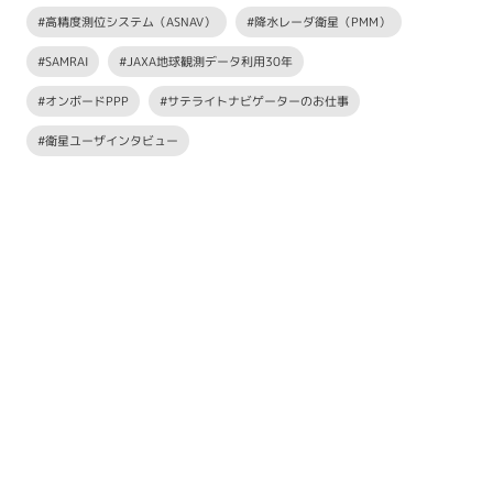
#高精度測位システム（ASNAV）
#降水レーダ衛星（PMM）
#SAMRAI
#JAXA地球観測データ利用30年
#オンボードPPP
#サテライトナビゲーターのお仕事
#衛星ユーザインタビュー