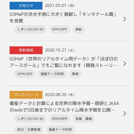
2021.03.01
お知らせ
（月）
GSMaPが洪水予測に大きく貢献し「キンタナール賞」
を受賞
しずく(GCOM-W)
GPM/DPR
表彰
2020.10.27
更新情報
（火）
GSMaP（世界のリアルタイム雨データ）が「ほぼ日の
アースボール」でもご覧になれます（開発ストーリ
ー）
GPM/DPR
衛星データ利用
教育
2020.08.20
プレスリリース
（木）
衛星データと計算による世界の降水予報－理研とJAXA
のwebで5日後までのリアルタイム降水予報を公開－
しずく(GCOM-W)
GPM/DPR
気象・環境
防災・災害監視
衛星データ利用