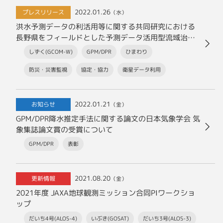
2022.01.26
プレスリリース
（水）
洪水予測データの利活用等に関する共同研究における
長野県をフィールドとした予測データ活用型流域治水
の実現に向けた検証を開始
しずく(GCOM-W)
GPM/DPR
ひまわり
防災・災害監視
協定・協力
衛星データ利用
2022.01.21
お知らせ
（金）
GPM/DPR降水推定手法に関する論文の日本気象学会 気
象集誌論文賞の受賞について
GPM/DPR
表彰
2021.08.20
更新情報
（金）
2021年度 JAXA地球観測ミッション合同PIワークショ
ップ
だいち4号(ALOS-4)
いぶき(GOSAT)
だいち3号(ALOS-3)