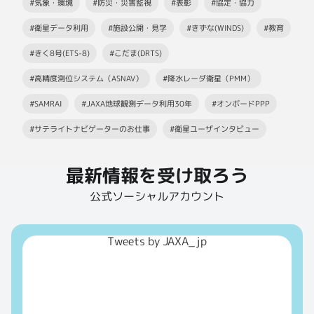
#気象・環境
#防災・災害監視
#表彰
#協定・協力
#衛星データ利用
#施設公開・見学
#きずな(WINDS)
#教育
#きく8号(ETS-8)
#こだま(DRTS)
#高精度測位システム（ASNAV）
#降水レーダ衛星（PMM）
#SAMRAI
#JAXA地球観測データ利用30年
#オンボードPPP
#サテライトナビゲーターのお仕事
#衛星ユーザインタビュー
最新情報を受け取ろう
公式ソーシャルアカウント
Tweets by JAXA_jp