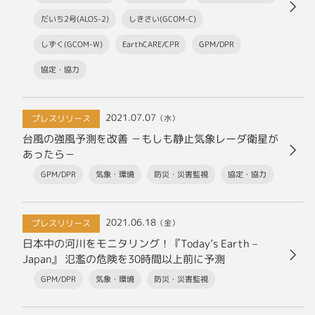
だいち2号(ALOS-2)
しきさい(GCOM-C)
しずく(GCOM-W)
EarthCARE/CPR
GPM/DPR
協定・協力
2021.07.07
プレスリリース
（水）
台風の強風予測を改善 －もしも静止気象レーダ衛星が
あったら－
GPM/DPR
気象・環境
防災・災害監視
協定・協力
2021.06.18
プレスリリース
（金）
日本中の河川をモニタリング！『Today’s Earth –
Japan』 氾濫の危険を30時間以上前に予測
GPM/DPR
気象・環境
防災・災害監視