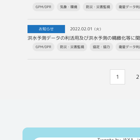
GPM/DPR
気象・環境
防災・災害監視
衛星データ利
2022.02.01
お知らせ
（火）
洪水予測データの利活用及び洪水予測の精緻化等に関
GPM/DPR
防災・災害監視
協定・協力
衛星データ利
1
2
Tweets by JAXA_j