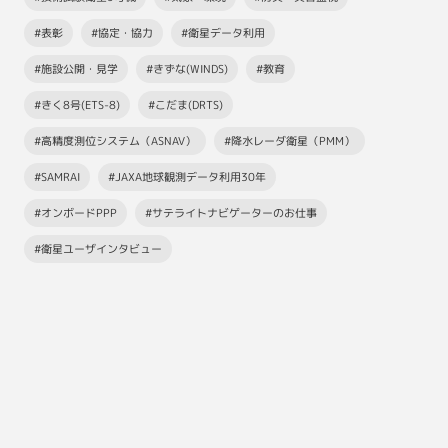
#表彰
#協定・協力
#衛星データ利用
#施設公開・見学
#きずな(WINDS)
#教育
#きく8号(ETS-8)
#こだま(DRTS)
#高精度測位システム（ASNAV）
#降水レーダ衛星（PMM）
#SAMRAI
#JAXA地球観測データ利用30年
#オンボードPPP
#サテライトナビゲーターのお仕事
#衛星ユーザインタビュー