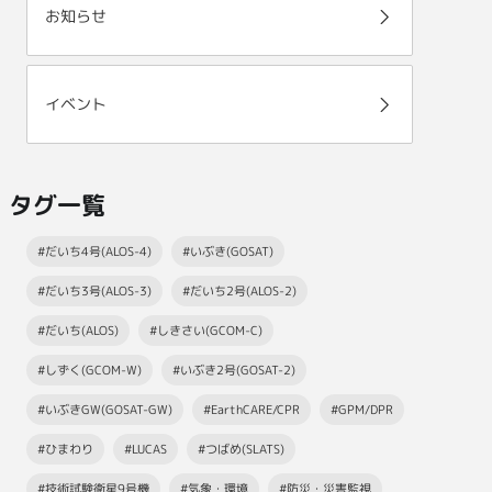
お知らせ
イベント
タグ一覧
#だいち4号(ALOS-4)
#いぶき(GOSAT)
#だいち3号(ALOS-3)
#だいち2号(ALOS-2)
#だいち(ALOS)
#しきさい(GCOM-C)
#しずく(GCOM-W)
#いぶき2号(GOSAT-2)
#いぶきGW(GOSAT-GW)
#EarthCARE/CPR
#GPM/DPR
#ひまわり
#LUCAS
#つばめ(SLATS)
#技術試験衛星9号機
#気象・環境
#防災・災害監視