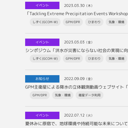
2023.03.30
イベント
（木）
「Tackling Extreme Precipitation Events Works
しずく(GCOM-W)
GPM/DPR
ひまわり
気象・環境
2023.03.03
イベント
（金）
シンポジウム「洪水が災害にならない社会の実現に向
しずく(GCOM-W)
GPM/DPR
ひまわり
気象・環境
2022.09.09
お知らせ
（金）
GPM主衛星による降水の立体観測動画ウェブサイト「JAXA
GPM/DPR
気象・環境
衛星データ利用
2022.07.12
イベント
（火）