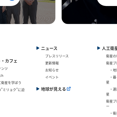
ニュース
人工衛
プレスリリース
衛星の
ト・カフェ
更新情報
衛星プ
テンツ
お知らせ
・地
ch
イベント
・暮
星
工衛星を学ぼう
地球が見える
・運
"ミリョク"に迫
星
衛星プ
ー
・衛