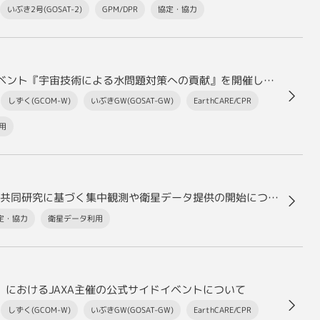
いぶき2号(GOSAT-2)
GPM/DPR
協定・協力
熊本で第4回アジア・太平洋水サミット公式サイドイベント『宇宙技術による水問題対策への貢献』を開催しました！
しずく(GCOM-W)
いぶきGW(GOSAT-GW)
EarthCARE/CPR
用
線状降水帯の機構解明に関する気象庁気象研究所との共同研究に基づく集中観測や衛星データ提供の開始について
定・協力
衛星データ利用
催）におけるJAXA主催の公式サイドイベントについて
しずく(GCOM-W)
いぶきGW(GOSAT-GW)
EarthCARE/CPR