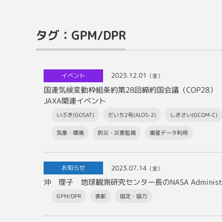
タグ：GPM/DPR
2023.12.01
イベント
（金）
国連気候変動枠組条約第28回締約国会議（COP28）
JAXA関連イベント
いぶき(GOSAT)
だいち2号(ALOS-2)
しきさい(GCOM-C)
気象・環境
防災・災害監視
衛星データ利用
2023.07.14
お知らせ
（金）
沖 理子 地球観測研究センター長のNASA Administrat
GPM/DPR
表彰
協定・協力