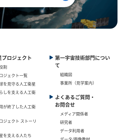
星プロジェクト
第一宇宙技術部門につい
て
役割
組織図
ロジェクト一覧
事業所（見学案内）
球を見守る人工衛星
らしを支える人工衛
よくあるご質問・
お問合せ
用が終了した人工衛
メディア関係者
ロジェクト ストーリ
研究者
データ利用者
星を支える人たち
データ/画像教材