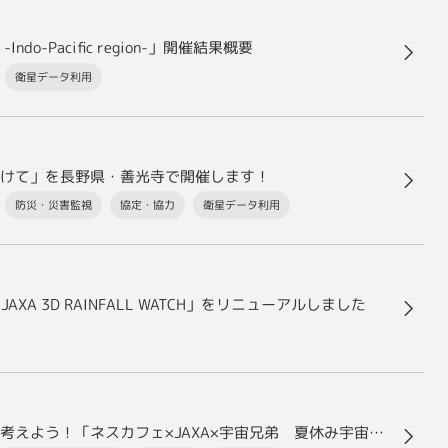
hop -Indo-Pacific region-」開催結果概要
衛星データ利用
けて」を長野県・善光寺で開催します！
防災・災害監視
協定・協力
衛星データ利用
 3D RAINFALL WATCH」をリニューアルしました
夏休みに原宿で、地球環境や持続可能な未来について考えよう！「ネスカフェ×JAXA×宇宙兄弟 夏休み宇宙・地球ラボ」 7月20日(水)から8月31日(水)まで開催～人工衛星やロケットの素材の展示などの4つの体験学習コースでオリジナルの認定証が完成！～