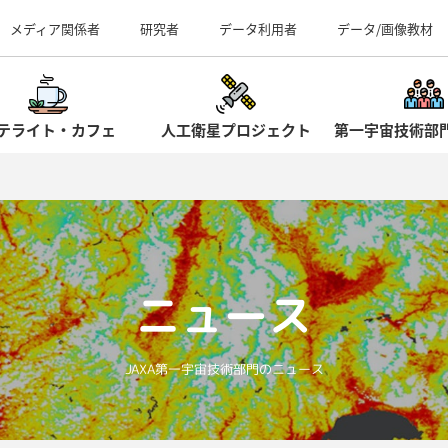
事業所（見学案内）
メディア関係者
研究者
データ利用者
データ/画像教材
テライト・カフェ
人工衛星プロジェクト
第一宇宙技術部
ニュース
JAXA第一宇宙技術部門のニュース