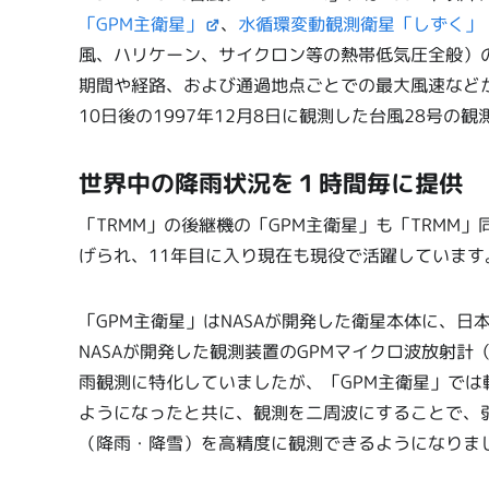
「GPM主衛星」
、
水循環変動観測衛星「しずく」（
風、ハリケーン、サイクロン等の熱帯低気圧全般）
期間や経路、および通過地点ごとでの最大風速などが
10日後の1997年12月8日に観測した台風28号
世界中の降雨状況を１時間毎に提供
「TRMM」の後継機の「GPM主衛星」も「TRMM」
げられ、11年目に入り現在も現役で活躍しています
「GPM主衛星」はNASAが開発した衛星本体に、日
NASAが開発した観測装置のGPMマイクロ波放射計
雨観測に特化していましたが、「GPM主衛星」では
ようになったと共に、観測を二周波にすることで、
（降雨・降雪）を高精度に観測できるようになりま