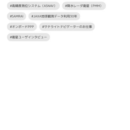
#高精度測位システム（ASNAV）
#降水レーダ衛星（PMM）
#SAMRAI
#JAXA地球観測データ利用30年
#オンボードPPP
#サテライトナビゲーターのお仕事
#衛星ユーザインタビュー