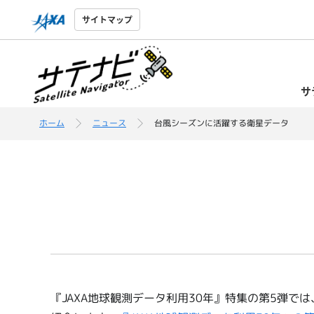
サイトマップ
サ
ホーム
ニュース
台風シーズンに活躍する衛星データ
『JAXA地球観測データ利用30年』特集の第5弾