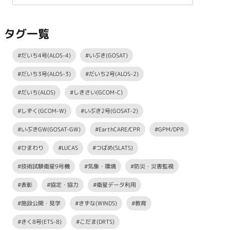
タグ一覧
#だいち4号(ALOS-4)
#いぶき(GOSAT)
#だいち3号(ALOS-3)
#だいち2号(ALOS-2)
#だいち(ALOS)
#しきさい(GCOM-C)
#しずく(GCOM-W)
#いぶき2号(GOSAT-2)
#いぶきGW(GOSAT-GW)
#EarthCARE/CPR
#GPM/DPR
#ひまわり
#LUCAS
#つばめ(SLATS)
#技術試験衛星9号機
#気象・環境
#防災・災害監視
#表彰
#協定・協力
#衛星データ利用
#施設公開・見学
#きずな(WINDS)
#教育
#きく8号(ETS-8)
#こだま(DRTS)