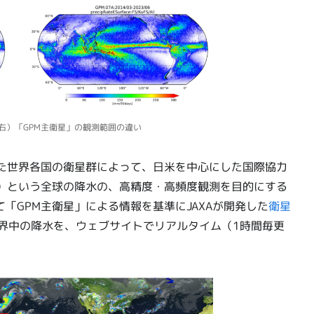
（右）「GPM主衛星」の観測範囲の違い
した世界各国の衛星群によって、日米を中心にした国際協力
画）という全球の降水の、高精度・高頻度観測を目的にする
「GPM主衛星」による情報を基準にJAXAが開発した
衛星
界中の降水を、ウェブサイトでリアルタイム（1時間毎更