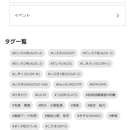
イベント
タグ一覧
#だいち4号(ALOS-4)
#いぶき(GOSAT)
#だいち3号(ALOS-3)
#だいち2号(ALOS-2)
#だいち(ALOS)
#しきさい(GCOM-C)
#しずく(GCOM-W)
#いぶき2号(GOSAT-2)
#いぶきGW(GOSAT-GW)
#EarthCARE/CPR
#GPM/DPR
#ひまわり
#LUCAS
#つばめ(SLATS)
#技術試験衛星9号機
#気象・環境
#防災・災害監視
#表彰
#協定・協力
#衛星データ利用
#施設公開・見学
#きずな(WINDS)
#教育
#きく8号(ETS-8)
#こだま(DRTS)