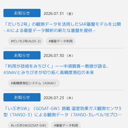
お知らせ
2026.07.31
（金）
「だいち2号」の観測データを活用したSAR基盤モデルを公開
– AIによる衛星データ解析の新たな基盤を提供 –
#だいち2号(ALOS-2)
#衛星データ利用
お知らせ
2026.07.30
（木）
「利用が技術をみちびく」ーー中須賀真一教授が語る、
ASNAVとみちびきが切り拓く高精度測位の未来
#高精度測位システム（ASNAV）
お知らせ
2026.07.23
（木）
「いぶきGW」（GOSAT-GW）搭載 温室効果ガス観測センサ3
型（TANSO-3）による観測データ（TANSO-3レベル1Bプロダ
クト）の
#いぶきGW(GOSAT-GW)
#衛星データ利用
一般提供開始について