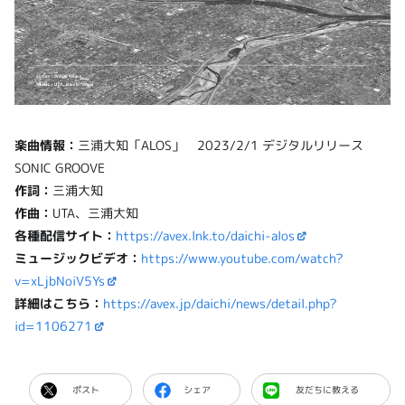
楽曲情報：
三浦大知「ALOS」 2023/2/1 デジタルリリース
SONIC GROOVE
作詞：
三浦大知
作曲：
UTA、三浦大知
各種配信サイト：
https://avex.lnk.to/daichi-alos
ミュージックビデオ：
https://www.youtube.com/watch?
v=xLjbNoiV5Ys
詳細はこちら：
https://avex.jp/daichi/news/detail.php?
id=1106271
ポスト
シェア
友だちに教える