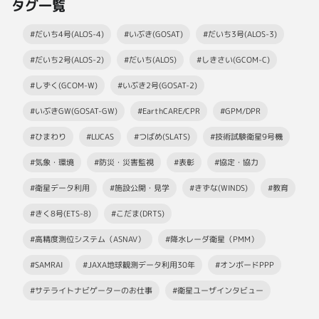
タグ一覧
#だいち4号(ALOS-4)
#いぶき(GOSAT)
#だいち3号(ALOS-3)
#だいち2号(ALOS-2)
#だいち(ALOS)
#しきさい(GCOM-C)
#しずく(GCOM-W)
#いぶき2号(GOSAT-2)
#いぶきGW(GOSAT-GW)
#EarthCARE/CPR
#GPM/DPR
#ひまわり
#LUCAS
#つばめ(SLATS)
#技術試験衛星9号機
#気象・環境
#防災・災害監視
#表彰
#協定・協力
#衛星データ利用
#施設公開・見学
#きずな(WINDS)
#教育
#きく8号(ETS-8)
#こだま(DRTS)
#高精度測位システム（ASNAV）
#降水レーダ衛星（PMM）
#SAMRAI
#JAXA地球観測データ利用30年
#オンボードPPP
#サテライトナビゲーターのお仕事
#衛星ユーザインタビュー