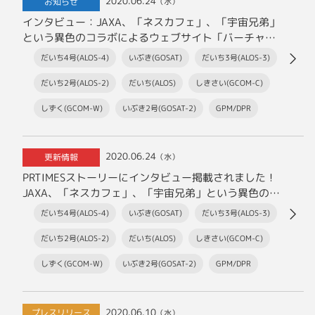
2020.06.24
お知らせ
（水）
インタビュー：JAXA、「ネスカフェ」、「宇宙兄弟」
という異色のコラボによるウェブサイト「バーチャル
科学館」はなぜ生まれたのか～宇宙とコーヒーを通し
だいち4号(ALOS-4)
いぶき(GOSAT)
だいち3号(ALOS-3)
て考えるこれからの未来のこと～
だいち2号(ALOS-2)
だいち(ALOS)
しきさい(GCOM-C)
しずく(GCOM-W)
いぶき2号(GOSAT-2)
GPM/DPR
2020.06.24
更新情報
（水）
PRTIMESストーリーにインタビュー掲載されました！
JAXA、「ネスカフェ」、「宇宙兄弟」という異色のコ
ラボによるウェブサイト「バーチャル科学館」はなぜ
だいち4号(ALOS-4)
いぶき(GOSAT)
だいち3号(ALOS-3)
生まれたのか～宇宙とコーヒーを通して考えるこれか
らの未来のこと～
だいち2号(ALOS-2)
だいち(ALOS)
しきさい(GCOM-C)
しずく(GCOM-W)
いぶき2号(GOSAT-2)
GPM/DPR
2020.06.10
プレスリリース
（水）