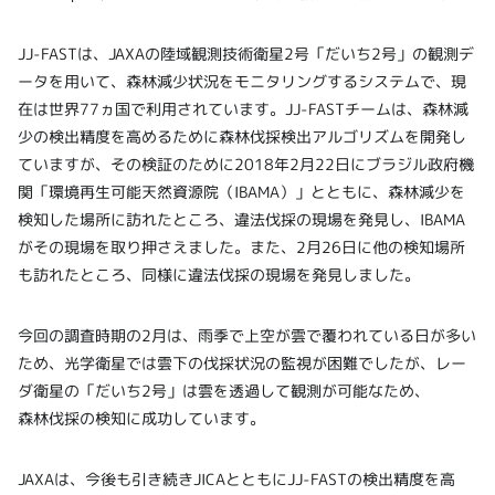
JJ-FASTは、JAXAの陸域観測技術衛星2号「だいち2号」の観測デ
ータを用いて、森林減少状況をモニタリングするシステムで、現
在は世界77ヵ国で利用されています。JJ-FASTチームは、森林減
少の検出精度を高めるために森林伐採検出アルゴリズムを開発し
ていますが、その検証のために2018年2月22日にブラジル政府機
関「環境再生可能天然資源院（IBAMA）」とともに、森林減少を
検知した場所に訪れたところ、違法伐採の現場を発見し、IBAMA
がその現場を取り押さえました。また、2月26日に他の検知場所
も訪れたところ、同様に違法伐採の現場を発見しました。
今回の調査時期の2月は、雨季で上空が雲で覆われている日が多い
ため、光学衛星では雲下の伐採状況の監視が困難でしたが、レー
ダ衛星の「だいち2号」は雲を透過して観測が可能なため、
森林伐採の検知に成功しています。
JAXAは、今後も引き続きJICAとともにJJ-FASTの検出精度を高