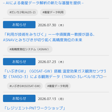
– AIによる衛星データ解析の新たな基盤を提供 –
#だいち2号(ALOS-2)
#衛星データ利用
お知らせ
2026.07.30
（木）
「利用が技術をみちびく」ーー中須賀真一教授が語る、
ASNAVとみちびきが切り拓く高精度測位の未来
#高精度測位システム（ASNAV）
お知らせ
2026.07.23
（木）
「いぶきGW」（GOSAT-GW）搭載 温室効果ガス観測センサ3
型（TANSO-3）による観測データ（TANSO-3レベル1Bプロダ
クト）の
#いぶきGW(GOSAT-GW)
#衛星データ利用
一般提供開始について
お知らせ
2026.07.13
（月）
「レジリエントPNTワークショップ」