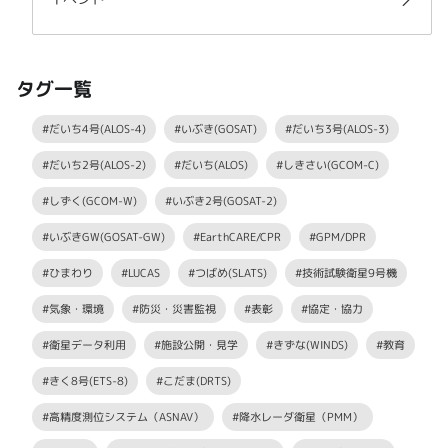
タグ一覧
#だいち4号(ALOS-4)
#いぶき(GOSAT)
#だいち3号(ALOS-3)
#だいち2号(ALOS-2)
#だいち(ALOS)
#しきさい(GCOM-C)
#しずく(GCOM-W)
#いぶき2号(GOSAT-2)
#いぶきGW(GOSAT-GW)
#EarthCARE/CPR
#GPM/DPR
#ひまわり
#LUCAS
#つばめ(SLATS)
#技術試験衛星9号機
#気象・環境
#防災・災害監視
#表彰
#協定・協力
#衛星データ利用
#施設公開・見学
#きずな(WINDS)
#教育
#きく8号(ETS-8)
#こだま(DRTS)
#高精度測位システム（ASNAV）
#降水レーダ衛星（PMM）