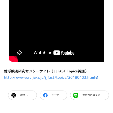
伐採現場
地球観測研究センターサイト（JJFAST Topics英語）
http://www.eorc.jaxa.jp/jjfast/topics/20180403.html
ポスト
シェア
友だちに教える