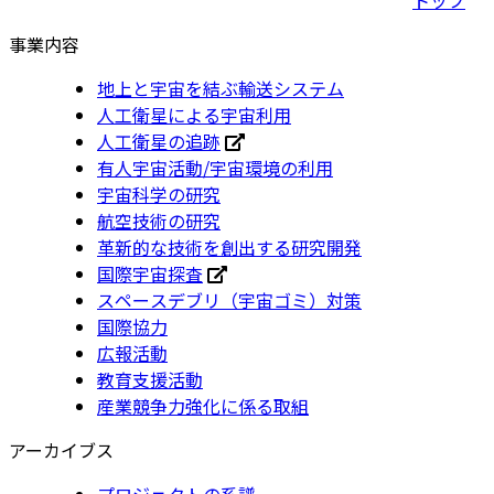
事業内容
地上と宇宙を結ぶ輸送システム
人工衛星による宇宙利用
人工衛星の追跡
有人宇宙活動/宇宙環境の利用
宇宙科学の研究
航空技術の研究
革新的な技術を創出する研究開発
国際宇宙探査
スペースデブリ（宇宙ゴミ）対策
国際協力
広報活動
教育支援活動
産業競争力強化に係る取組
アーカイブス
プロジェクトの系譜