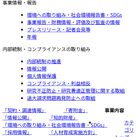
事業情報・報告
環境への取り組み・社会環境報告書・SDGs
事業報告・財務情報・評価及び監査の情報
プレスリリース・記者会見等
年報
内部統制・コンプライアンスの取り組み
内部統制の推進
情報公開
個人情報保護
コンプライアンス・利益相反
研究不正防止・研究費適正管理に関する取組
過大請求問題再発防止への取組
「契約・調達情報」
「寄附金」
事業内容
「情報公開」
「知的財産」
カテ
「環境への取り組み・社会環境報告書・SDGs」
ゴリ
「採用情報」
「人材育成実施方針」
トップ