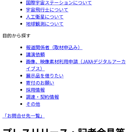
国際宇宙ステーションについて
宇宙飛行士について
人工衛星について
地球観測について
目的から探す
報道関係者（取材申込み）
講演依頼
画像、映像素材利用申請（JAXAデジタルアーカ
イブス）
展示品を借りたい
寄付のお願い
採用情報
調達・契約情報
その他
「お問合せ先一覧」