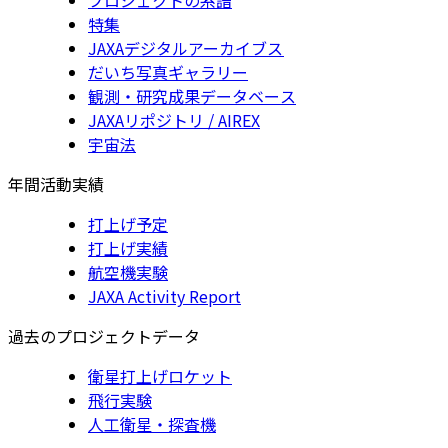
特集
JAXAデジタルアーカイブス
だいち写真ギャラリー
観測・研究成果データベース
JAXAリポジトリ / AIREX
宇宙法
年間活動実績
打上げ予定
打上げ実績
航空機実験
JAXA Activity Report
過去のプロジェクトデータ
衛星打上げロケット
飛行実験
人工衛星・探査機