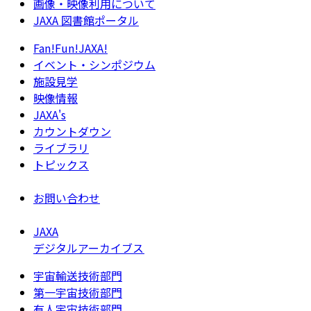
画像・映像利用について
JAXA 図書館ポータル
Fan!Fun!JAXA!
イベント・シンポジウム
施設見学
映像情報
JAXA's
カウントダウン
ライブラリ
トピックス
お問い合わせ
JAXA
デジタルアーカイブス
宇宙輸送技術部門
第一宇宙技術部門
有人宇宙技術部門