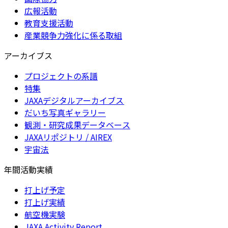
広報活動
教育支援活動
産業競争力強化に係る取組
アーカイブス
プロジェクトの系譜
特集
JAXAデジタルアーカイブス
だいち写真ギャラリー
観測・研究成果データベース
JAXAリポジトリ / AIREX
宇宙法
年間活動実績
打上げ予定
打上げ実績
航空機実験
JAXA Activity Report