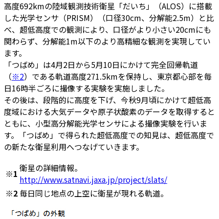
高度692kmの陸域観測技術衛星「だいち」（ALOS）に搭載
した光学センサ（PRISM）（口径30cm、分解能2.5m）と比
べ、超低高度での観測により、口径がより小さい20cmにも
関わらず、分解能1m以下のより高精細な観測を実現してい
ます。
「つばめ」は4月2日から5月10日にかけて完全回帰軌道
（
※2
）である軌道高度271.5kmを保持し、東京都心部を毎
日16時半ごろに撮像する実験を実施しました。
その後は、段階的に高度を下げ、今秋9月頃にかけて超低高
度域における大気データや原子状酸素のデータを取得すると
ともに、小型高分解能光学センサによる撮像実験を行いま
す。「つばめ」で得られた超低高度での知見は、超低高度で
の新たな衛星利用へつなげていきます。
衛星の詳細情報。
※1
http://www.satnavi.jaxa.jp/project/slats/
※2
毎日同じ地点の上空に衛星が現れる軌道。