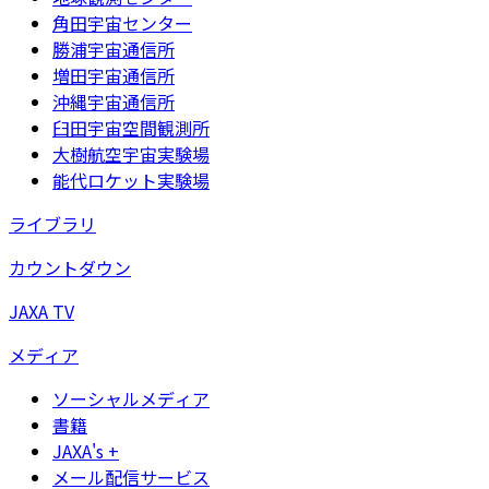
角田宇宙センター
勝浦宇宙通信所
増田宇宙通信所
沖縄宇宙通信所
臼田宇宙空間観測所
大樹航空宇宙実験場
能代ロケット実験場
ライブラリ
カウントダウン
JAXA TV
メディア
ソーシャルメディア
書籍
JAXA's +
メール配信サービス