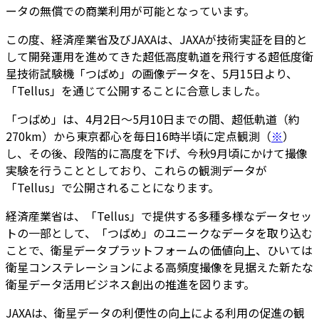
ータの無償での商業利用が可能となっています。
この度、経済産業省及びJAXAは、JAXAが技術実証を目的と
して開発運用を進めてきた超低高度軌道を飛行する超低度衛
星技術試験機「つばめ」の画像データを、5月15日より、
「Tellus」を通じて公開することに合意しました。
「つばめ」は、4月2日～5月10日までの間、超低軌道（約
270km）から東京都心を毎日16時半頃に定点観測（
※
）
し、その後、段階的に高度を下げ、今秋9月頃にかけて撮像
実験を行うこととしており、これらの観測データが
「Tellus」で公開されることになります。
経済産業省は、「Tellus」で提供する多種多様なデータセッ
トの一部として、「つばめ」のユニークなデータを取り込む
ことで、衛星データプラットフォームの価値向上、ひいては
衛星コンステレーションによる高頻度撮像を見据えた新たな
衛星データ活用ビジネス創出の推進を図ります。
JAXAは、衛星データの利便性の向上による利用の促進の観