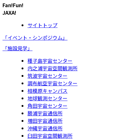
Fan!Fun!
JAXA!
サイトトップ
「イベント・シンポジウム」
「施設見学」
種子島宇宙センター
内之浦宇宙空間観測所
筑波宇宙センター
調布航空宇宙センター
相模原キャンパス
地球観測センター
角田宇宙センター
勝浦宇宙通信所
増田宇宙通信所
沖縄宇宙通信所
臼田宇宙空間観測所