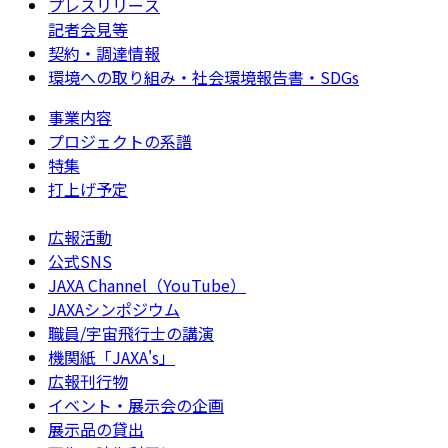
プレスリリース
記者会見等
契約・調達情報
環境への取り組み・社会環境報告書・SDGs
事業内容
プロジェクトの系譜
特集
打上げ予定
広報活動
公式SNS
JAXA Channel（YouTube）
JAXAシンポジウム
職員/宇宙飛行士の講演
機関紙「JAXA's」
広報刊行物
イベント・展示会の企画
展示品の貸出