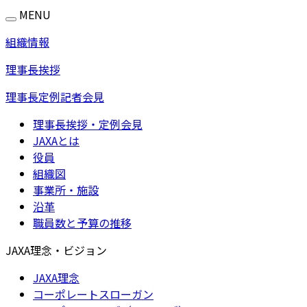
MENU
組織情報
理事長挨拶
理事長定例記者会見
理事長挨拶・定例会見
JAXAとは
役員
組織図
事業所・施設
沿革
職員数と予算の推移
JAXA理念・ビジョン
JAXA理念
コーポレートスローガン