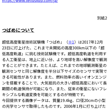
https://www.tellusxdp.com/ja/
別紙2
つばめについて
超低高度衛星技術試験機「つばめ」（
※1
）は2017年12月
23日に打上げた、これまで未開拓の高度300km以下の「超
低高度軌道」に挑む技術試験機です。超低高度軌道を利用す
る人工衛星は、地上に近い分、より地球を高い解像度で観測
することができます。たとえば、これまでの地球観測衛星の
観測センサと同じ解像度を半分以下サイズのセンサで実現で
きる可能性があります。また、燃料効率の高いイオンエンジ
ンを搭載することで、大気抵抗の大きい超低高度において長
期間の軌道保持が可能になり、また、従来の衛星にないフレ
キシブルな軌道変換を可能とするのが特徴です。
今回提供する画像データは、質量19.4kg、口径20cmの小型
の光学センサで取得したものです。2006年1月に打ち上げた