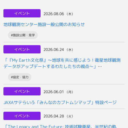
イベント
2026.08.06
（木）
地球観測センター施設一般公開のお知らせ
#施設公開・見学
イベント
2026.06.24
（水）
「『My Earth文化祭』～地球を共に感じよう！衛星地球観測
データがアップデートするわたしたちの視点～」
2026年7月25日開催のお知らせ
#協定・協力
イベント
2026.06.01
（月）
JAXAサテらいふ「みんなのカブトムシマップ」特設ページ
イベント
2026.04.28
（火）
「The Legacy and The Future: 技術試験衛星、半世紀の軌