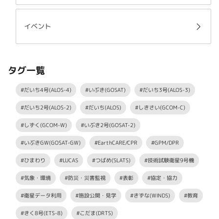
イベント
タグ一覧
#だいち4号(ALOS-4)
#いぶき(GOSAT)
#だいち3号(ALOS-3)
#だいち2号(ALOS-2)
#だいち(ALOS)
#しきさい(GCOM-C)
#しずく(GCOM-W)
#いぶき2号(GOSAT-2)
#いぶきGW(GOSAT-GW)
#EarthCARE/CPR
#GPM/DPR
#ひまわり
#LUCAS
#つばめ(SLATS)
#技術試験衛星9号機
#気象・環境
#防災・災害監視
#表彰
#協定・協力
#衛星データ利用
#施設公開・見学
#きずな(WINDS)
#教育
#きく8号(ETS-8)
#こだま(DRTS)