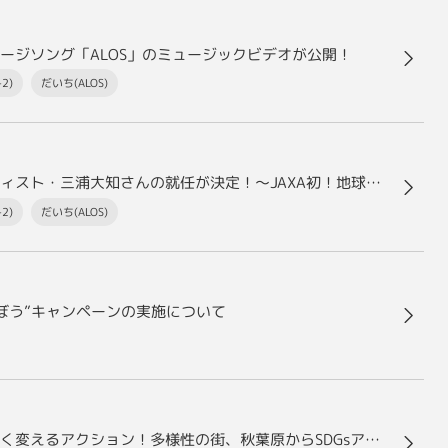
ージソング「ALOS」のミュージックビデオが公開！
2)
だいち(ALOS)
「だいち」シリーズ衛星の応援アンバサダーにアーティスト・三浦大知さんの就任が決定！～JAXA初！地球観測衛星のアンバサダーとしてアーティストを起用～
2)
だいち(ALOS)
選ぼう”キャンペーンの実施について
はじめよう、地球や人々の未来を想い、未来をよりよく変えるアクション！多様性の街、秋葉原からSDGsアクションを加速させるイベント「MIRAI ACTION AKIBA 2022」を開催！