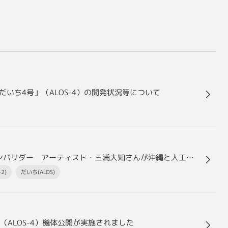
いち4号」（ALOS-4）の開発状況等について
JAXAの地球観測衛星「だいち」シリーズ衛星応援アンバサダー アーティスト・三浦大知さんが沖縄と人工衛星のつながりを体験する特別動画を3月14日(木)より公開！
2)
だいち(ALOS)
ALOS-4）機体公開が実施されました