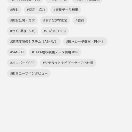
#表彰
#協定・協力
#衛星データ利用
#施設公開・見学
#きずな(WINDS)
#教育
#きく8号(ETS-8)
#こだま(DRTS)
#高精度測位システム（ASNAV）
#降水レーダ衛星（PMM）
#SAMRAI
#JAXA地球観測データ利用30年
#オンボードPPP
#サテライトナビゲーターのお仕事
#衛星ユーザインタビュー