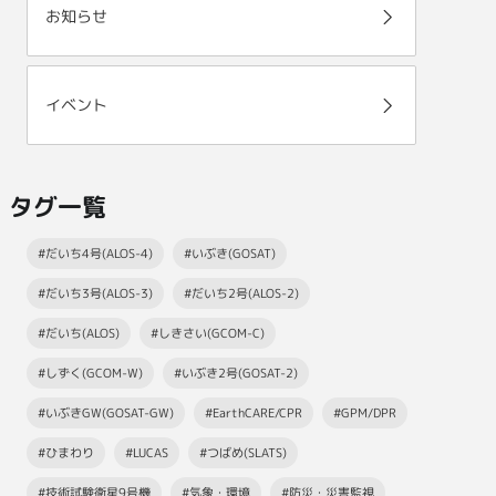
お知らせ
イベント
タグ一覧
#だいち4号(ALOS-4)
#いぶき(GOSAT)
#だいち3号(ALOS-3)
#だいち2号(ALOS-2)
#だいち(ALOS)
#しきさい(GCOM-C)
#しずく(GCOM-W)
#いぶき2号(GOSAT-2)
#いぶきGW(GOSAT-GW)
#EarthCARE/CPR
#GPM/DPR
#ひまわり
#LUCAS
#つばめ(SLATS)
#技術試験衛星9号機
#気象・環境
#防災・災害監視