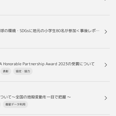
JAXA×RKB カラフルフェス特別企画 宇宙から見た地球の環境・SDGsに地元の小学生80名が参加＜事後レポート＞
able Partnership Award 2023の受賞について
表彰
協定・協力
ついて〜全国の地殻変動を一目で把握 〜
衛星データ利用