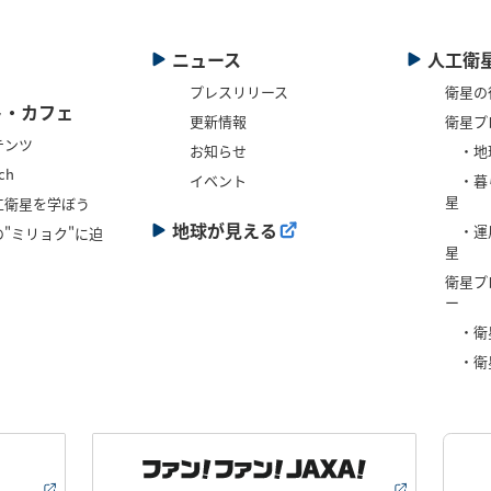
ニュース
人工衛
プレスリリース
衛星の
ト・カフェ
更新情報
衛星プ
テンツ
お知らせ
・地
ch
イベント
・暮
星
工衛星を学ぼう
地球が見える
・運
"ミリョク"に迫
星
衛星プ
ー
・衛
・衛