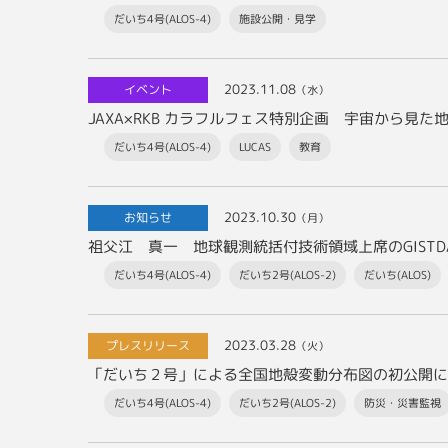
だいち4号(ALOS-4)
施設公開・見学
2023.11.08
イベント
（水）
だいち4号(ALOS-4)
LUCAS
教育
2023.10.30
お知らせ
（月）
祖父江 真一 地球観測統括付技術領域上席のGISTDA Honor
だいち4号(ALOS-4)
だいち2号(ALOS-2)
だいち(ALOS)
2023.03.28
プレスリリース
（火）
「だいち２号」による全国地殻変動分布図の初公開に
だいち4号(ALOS-4)
だいち2号(ALOS-2)
防災・災害監視