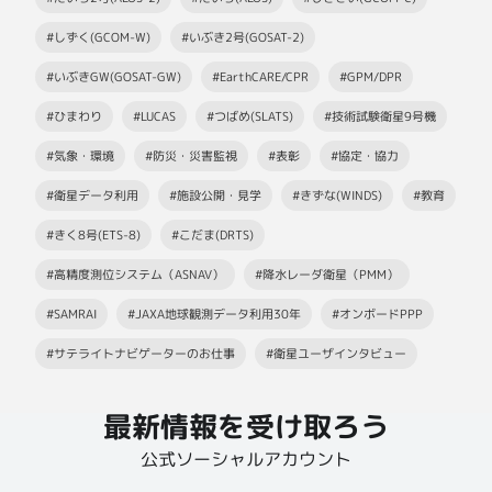
#しずく(GCOM-W)
#いぶき2号(GOSAT-2)
#いぶきGW(GOSAT-GW)
#EarthCARE/CPR
#GPM/DPR
#ひまわり
#LUCAS
#つばめ(SLATS)
#技術試験衛星9号機
#気象・環境
#防災・災害監視
#表彰
#協定・協力
#衛星データ利用
#施設公開・見学
#きずな(WINDS)
#教育
#きく8号(ETS-8)
#こだま(DRTS)
#高精度測位システム（ASNAV）
#降水レーダ衛星（PMM）
#SAMRAI
#JAXA地球観測データ利用30年
#オンボードPPP
#サテライトナビゲーターのお仕事
#衛星ユーザインタビュー
最新情報を受け取ろう
公式ソーシャルアカウント