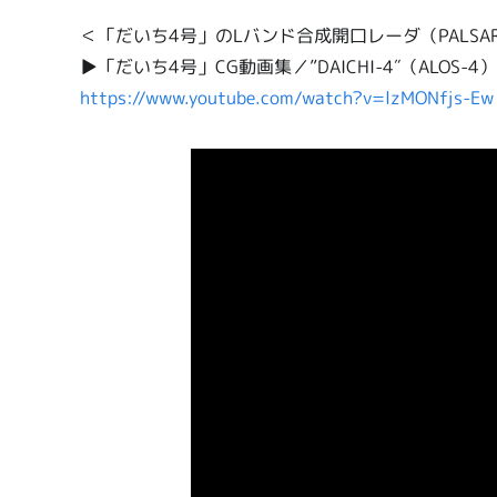
＜「だいち4号」のLバンド合成開口レーダ（PALSA
▶「だいち4号」CG動画集／”DAICHI-4″（ALOS-4）C
https://www.youtube.com/watch?v=lzMONfjs-Ew