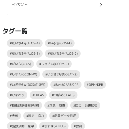
イベント
タグ一覧
#だいち4号(ALOS-4)
#いぶき(GOSAT)
#だいち3号(ALOS-3)
#だいち2号(ALOS-2)
#だいち(ALOS)
#しきさい(GCOM-C)
#しずく(GCOM-W)
#いぶき2号(GOSAT-2)
#いぶきGW(GOSAT-GW)
#EarthCARE/CPR
#GPM/DPR
#ひまわり
#LUCAS
#つばめ(SLATS)
#技術試験衛星9号機
#気象・環境
#防災・災害監視
#表彰
#協定・協力
#衛星データ利用
#施設公開・見学
#きずな(WINDS)
#教育