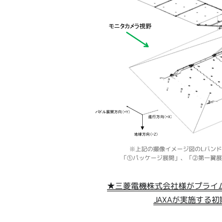
※上記の撮像イメージ図のLバンド合
「①パッケージ展開」、「②第一翼展
★三菱電機株式会社様がプライ
JAXAが実施する