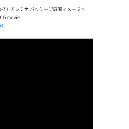
R-3）アンテナ パッケージ展開イメージ＞
G movie