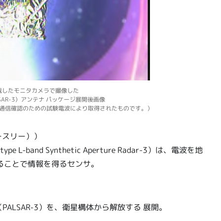
載したモニタカメラで撮像した
SAR-3）アンテナ パッケージ展開後画像
の通信確認のための試験電波により取得されたものです。）
サースリー））
e L-band Synthetic Aperture Radar-3）は、電波を地
ることで情報を得るセンサ。
ALSAR-3）を、衛星構体から解放する 展開。