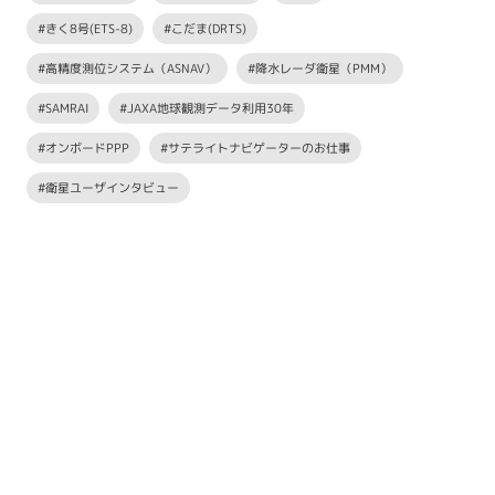
#きく8号(ETS-8)
#こだま(DRTS)
#高精度測位システム（ASNAV）
#降水レーダ衛星（PMM）
#SAMRAI
#JAXA地球観測データ利用30年
#オンボードPPP
#サテライトナビゲーターのお仕事
#衛星ユーザインタビュー