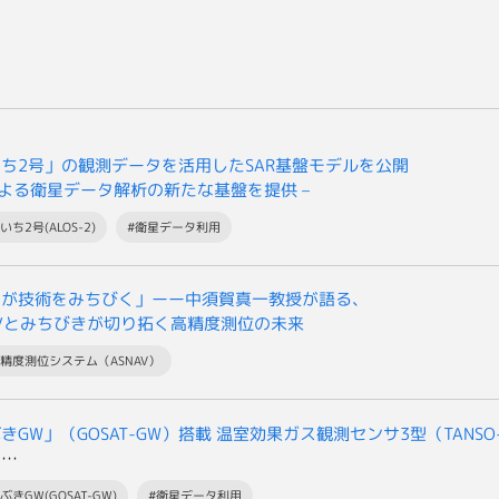
ち2号」の観測データを活用したSAR基盤モデルを公開
Iによる衛星データ解析の新たな基盤を提供 –
いち2号(ALOS-2)
#衛星データ利用
用が技術をみちびく」ーー中須賀真一教授が語る、
AVとみちびきが切り拓く高精度測位の未来
高精度測位システム（ASNAV）
きGW」（GOSAT-GW）搭載 温室効果ガス観測センサ3型（TANSO
の
提供開始について
ぶきGW(GOSAT-GW)
#衛星データ利用