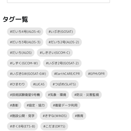
タグ一覧
#だいち4号(ALOS-4)
#いぶき(GOSAT)
#だいち3号(ALOS-3)
#だいち2号(ALOS-2)
#だいち(ALOS)
#しきさい(GCOM-C)
#しずく(GCOM-W)
#いぶき2号(GOSAT-2)
#いぶきGW(GOSAT-GW)
#EarthCARE/CPR
#GPM/DPR
#ひまわり
#LUCAS
#つばめ(SLATS)
#技術試験衛星9号機
#気象・環境
#防災・災害監視
#表彰
#協定・協力
#衛星データ利用
#施設公開・見学
#きずな(WINDS)
#教育
#きく8号(ETS-8)
#こだま(DRTS)