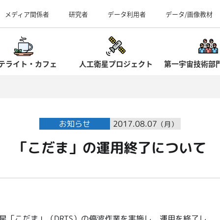
事業所（見学案内）
メディア関係者
研究者
データ利用者
データ/画像教材
テライト・カフェ
人工衛星プロジェクト
第一宇宙技術部
お知らせ
2017.08.07
（月）
「こだま」の運用終了について
衛星「こだま」（DRTS）の停波作業を実施し、運用を終了し