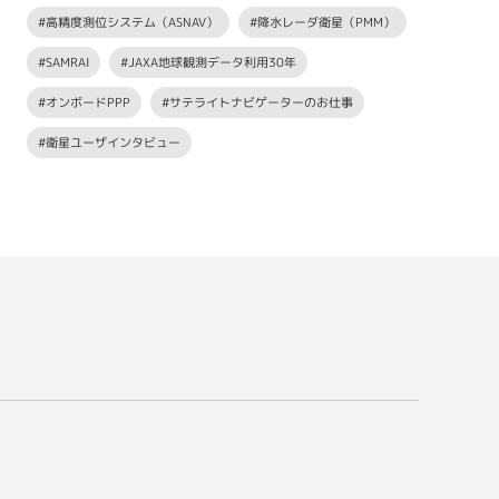
#高精度測位システム（ASNAV）
#降水レーダ衛星（PMM）
#SAMRAI
#JAXA地球観測データ利用30年
#オンボードPPP
#サテライトナビゲーターのお仕事
#衛星ユーザインタビュー