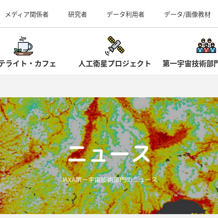
事業所（見学案内）
メディア関係者
研究者
データ利用者
データ/画像教材
テライト・カフェ
人工衛星プロジェクト
第一宇宙技術部
ニュース
JAXA第一宇宙技術部門のニュース