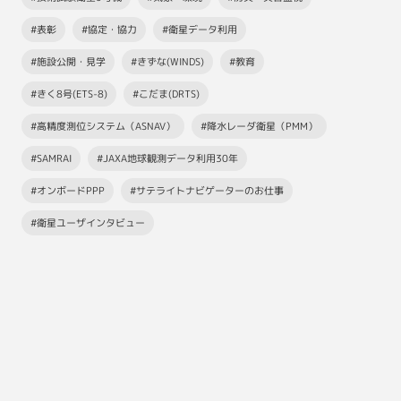
#表彰
#協定・協力
#衛星データ利用
#施設公開・見学
#きずな(WINDS)
#教育
#きく8号(ETS-8)
#こだま(DRTS)
#高精度測位システム（ASNAV）
#降水レーダ衛星（PMM）
#SAMRAI
#JAXA地球観測データ利用30年
#オンボードPPP
#サテライトナビゲーターのお仕事
#衛星ユーザインタビュー