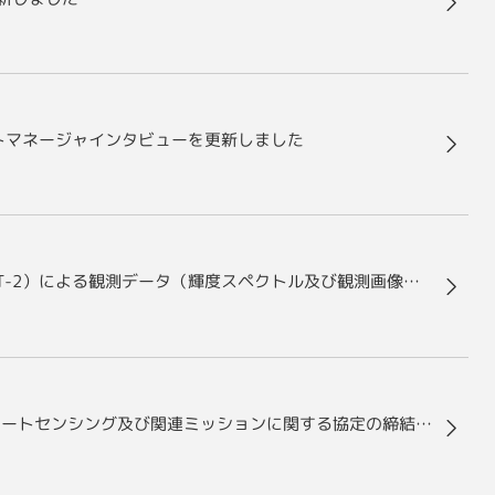
クトマネージャインタビューを更新しました
温室効果ガス観測技術衛星2号「いぶき2号」（GOSAT-2）による観測データ（輝度スペクトル及び観測画像）の一般提供開始について
欧州気象機関（EUMETSAT）との温室効果ガスのリモートセンシング及び関連ミッションに関する協定の締結について