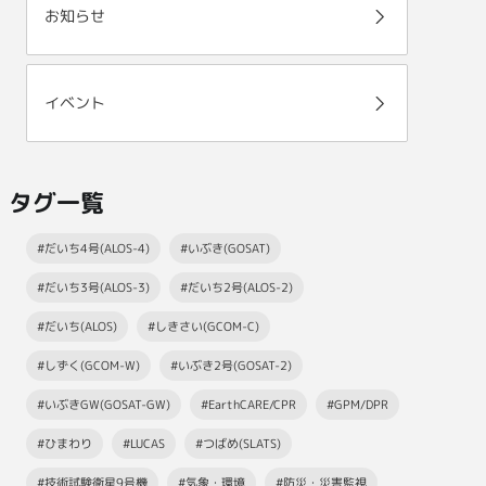
お知らせ
イベント
タグ一覧
#だいち4号(ALOS-4)
#いぶき(GOSAT)
#だいち3号(ALOS-3)
#だいち2号(ALOS-2)
#だいち(ALOS)
#しきさい(GCOM-C)
#しずく(GCOM-W)
#いぶき2号(GOSAT-2)
#いぶきGW(GOSAT-GW)
#EarthCARE/CPR
#GPM/DPR
#ひまわり
#LUCAS
#つばめ(SLATS)
#技術試験衛星9号機
#気象・環境
#防災・災害監視