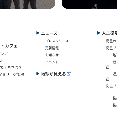
ニュース
人工衛
プレスリリース
衛星の
ト・カフェ
更新情報
衛星プ
テンツ
お知らせ
・地
ch
イベント
・暮
星
工衛星を学ぼう
地球が見える
・運
"ミリョク"に迫
星
衛星プ
ー
・衛
・衛