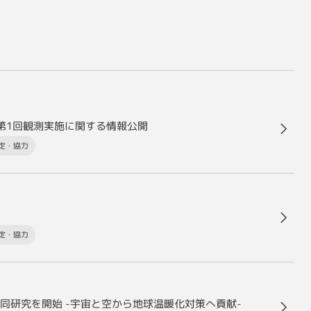
：第1回観測実施に関する情報公開
定・協力
定・協力
同研究を開始 -宇宙と空から地球温暖化対策へ貢献-