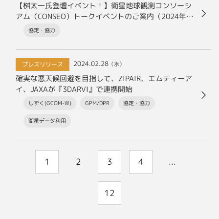
【桝太一氏登壇イベント！】衛星地球観測コンソーシ
アム（CONSEO）トークイベントのご案内（2024年3
月18日ベルサール神田）
協定・協力
2024.02.28
プレスリリース
（水）
確実な悪天候回避を目指して、ZIPAIR、エムティーア
イ、JAXAが『3DARVI』で連携開始
しずく(GCOM-W)
GPM/DPR
協定・協力
衛星データ利用
1
2
3
4
...
12