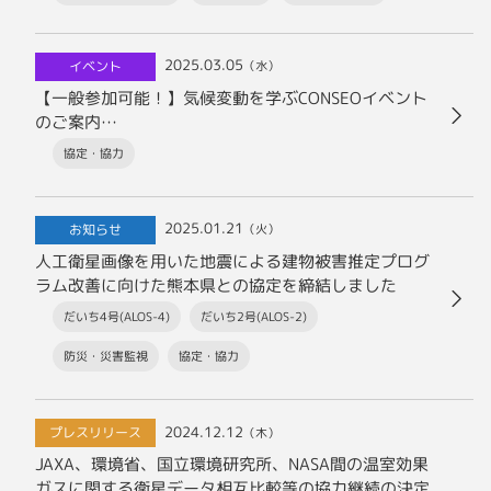
2025.03.05
イベント
（水）
【一般参加可能！】気候変動を学ぶCONSEOイベント
のご案内
（3月25日 泉ガーデンギャラリー＆オンライン配信）
協定・協力
2025.01.21
お知らせ
（火）
人工衛星画像を用いた地震による建物被害推定プログ
ラム改善に向けた熊本県との協定を締結しました
だいち4号(ALOS-4)
だいち2号(ALOS-2)
防災・災害監視
協定・協力
2024.12.12
プレスリリース
（木）
JAXA、環境省、国立環境研究所、NASA間の温室効果
ガスに関する衛星データ相互比較等の協力継続の決定