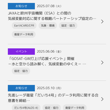
2025.07.08
お知らせ
（火）
JAXAと欧州宇宙機関（ESA）との間の
気候変動対応に関する戦略パートナーシップ協定の締
結について
EarthCARE/CPR
気象・環境
協定・協力
衛星データ利用
2025.06.06
イベント
（金）
「GOSAT-GW打上げ応援イベント」開催
－水と空から読み解く、気候変動のゆくえ－
気候変動科学とAMSR・TANSOが“見通す”未来に触れ
協定・協力
る。関係者によるトークと解説付きで打上げ映像が楽
しめる特別プログラム。
2025.03.10
お知らせ
（月）
先進レーダ衛星「だいち4号」のデータ利用に関する合
意書を締結
～被災状況把握の迅速化に向けて～
だいち4号(ALOS-4)
協定・協力
衛星データ利用