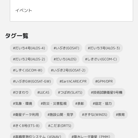
イベント
タグ一覧
#だいち4号(ALOS-4)
#いぶき(GOSAT)
#だいち3号(ALOS-3)
#だいち2号(ALOS-2)
#だいち(ALOS)
#しきさい(GCOM-C)
#しずく(GCOM-W)
#いぶき2号(GOSAT-2)
#いぶきGW(GOSAT-GW)
#EarthCARE/CPR
#GPM/DPR
#ひまわり
#LUCAS
#つばめ(SLATS)
#技術試験衛星9号機
#気象・環境
#防災・災害監視
#表彰
#協定・協力
#衛星データ利用
#施設公開・見学
#きずな(WINDS)
#教育
#きく8号(ETS-8)
#こだま(DRTS)
#高精度測位システム（ASNAV）
#降水レーダ衛星（PMM）