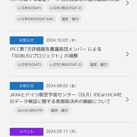
いぶき(GOSAT)
いぶき2号(GOSAT-2)
いぶきGW(GOSAT-GW)
協定・協力
2024.10.03
お知らせ
（木）
IPCC第7次評価報告書議長団メンバー による
「GOBLEUプロジェクト」の視察
いぶき(GOSAT)
いぶき2号(GOSAT-2)
協定・協力
2024.08.02
お知らせ
（金）
JAXAとドイツ航空宇宙センター（DLR）のEarthCARE
のデータ検証に関する実施取決めの締結について
EarthCARE/CPR
協定・協力
2024.03.11
イベント
（月）