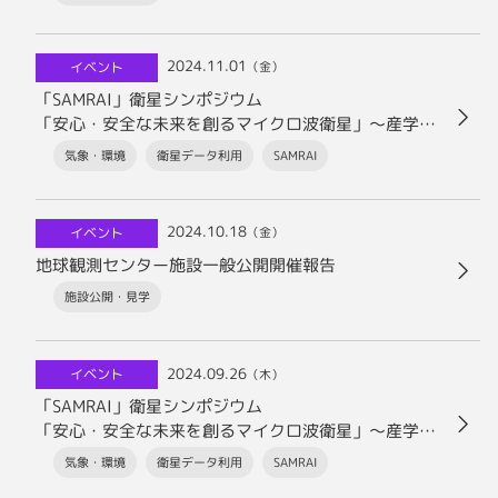
2024.11.01
イベント
（金）
「SAMRAI」衛星シンポジウム
「安心・安全な未来を創るマイクロ波衛星」～産学官
連携が拓く、海洋デジタル未来社会と衛星観測ビジネ
気象・環境
衛星データ利用
SAMRAI
ス第3波～開催報告
2024.10.18
イベント
（金）
地球観測センター施設一般公開開催報告
施設公開・見学
2024.09.26
イベント
（木）
「SAMRAI」衛星シンポジウム
「安心・安全な未来を創るマイクロ波衛星」～産学官
連携が拓く、海洋デジタル未来社会と衛星観測ビジネ
気象・環境
衛星データ利用
SAMRAI
ス第3波～開催のお知らせ