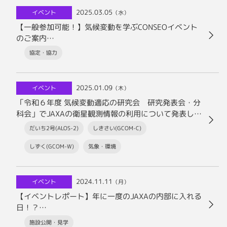
2025.03.05
イベント
（水）
【一般参加可能！】気候変動を学ぶCONSEOイベント
のご案内
（3月25日 泉ガーデンギャラリー＆オンライン配信）
協定・協力
2025.01.09
イベント
（木）
「令和６年度 気候変動適応の研究会 研究発表会・分
科会」でJAXAの衛星観測情報の利用について発表しま
した
だいち2号(ALOS-2)
しきさい(GCOM-C)
しずく(GCOM-W)
気象・環境
2024.11.11
イベント
（月）
【イベントレポート】年に一度のJAXAの内部に入れる
日！？
筑波宇宙センター特別公開2024を徹底解説！
施設公開・見学