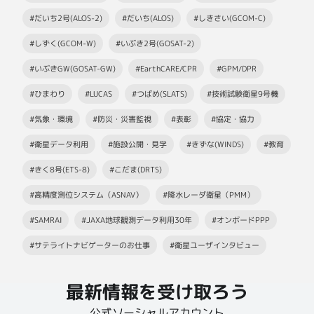
#だいち2号(ALOS-2)
#だいち(ALOS)
#しきさい(GCOM-C)
#しずく(GCOM-W)
#いぶき2号(GOSAT-2)
#いぶきGW(GOSAT-GW)
#EarthCARE/CPR
#GPM/DPR
#ひまわり
#LUCAS
#つばめ(SLATS)
#技術試験衛星9号機
#気象・環境
#防災・災害監視
#表彰
#協定・協力
#衛星データ利用
#施設公開・見学
#きずな(WINDS)
#教育
#きく8号(ETS-8)
#こだま(DRTS)
#高精度測位システム（ASNAV）
#降水レーダ衛星（PMM）
#SAMRAI
#JAXA地球観測データ利用30年
#オンボードPPP
#サテライトナビゲーターのお仕事
#衛星ユーザインタビュー
最新情報を受け取ろう
公式ソーシャルアカウント