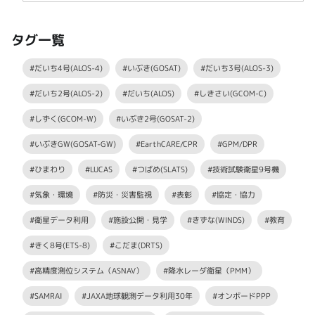
タグ一覧
#だいち4号(ALOS-4)
#いぶき(GOSAT)
#だいち3号(ALOS-3)
#だいち2号(ALOS-2)
#だいち(ALOS)
#しきさい(GCOM-C)
#しずく(GCOM-W)
#いぶき2号(GOSAT-2)
#いぶきGW(GOSAT-GW)
#EarthCARE/CPR
#GPM/DPR
#ひまわり
#LUCAS
#つばめ(SLATS)
#技術試験衛星9号機
#気象・環境
#防災・災害監視
#表彰
#協定・協力
#衛星データ利用
#施設公開・見学
#きずな(WINDS)
#教育
#きく8号(ETS-8)
#こだま(DRTS)
#高精度測位システム（ASNAV）
#降水レーダ衛星（PMM）
#SAMRAI
#JAXA地球観測データ利用30年
#オンボードPPP